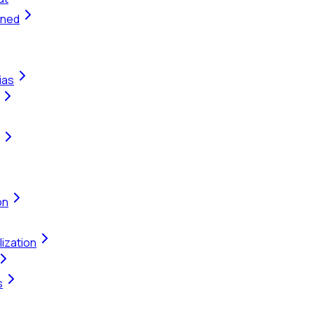
ined
ias
on
ization
s