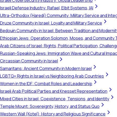
Israeli Cybersecurity Industry: Global Leadership
Israeli Defense Industry: Rafael, Elbit Systems, IAI
Ultra-Orthodox (Haredi) Community: Military Service and Inte
Druze Community in Israel: Loyalty and Military Service
Bedouin Community in Israel: Between Tradition and Modernit
Ethiopian Jews: Operation Solomon, Moses, and Community 
Arab Citizens of Israel: Rights, Political Participation, Challen
Russian-Speaking Jews: Immigration Wave and Cultural Impac
Circassian Community in Israel
Samaritans: Ancient Community in Modern Israel
LGBTQ+ Rights in Israel vs Neighboring Arab Countries
Women in the IDF: Combat Roles and Leadership
Israeli Arab Political Parties and Knesset Representation
Mixed Cities in Israel: Coexistence, Tensions, and Identity
Temple Mount: Sovereignty, History, and Status Quo
Western Wall (Kotel): History and Religious Significance