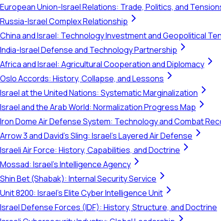
European Union-Israel Relations: Trade, Politics, and Tension
Russia-Israel Complex Relationship
China and Israel: Technology Investment and Geopolitical Te
India-Israel Defense and Technology Partnership
Africa and Israel: Agricultural Cooperation and Diplomacy
Oslo Accords: History, Collapse, and Lessons
Israel at the United Nations: Systematic Marginalization
Israel and the Arab World: Normalization Progress Map
Iron Dome Air Defense System: Technology and Combat Rec
Arrow 3 and David's Sling: Israel's Layered Air Defense
Israeli Air Force: History, Capabilities, and Doctrine
Mossad: Israel's Intelligence Agency
Shin Bet (Shabak): Internal Security Service
Unit 8200: Israel's Elite Cyber Intelligence Unit
Israel Defense Forces (IDF): History, Structure, and Doctrine