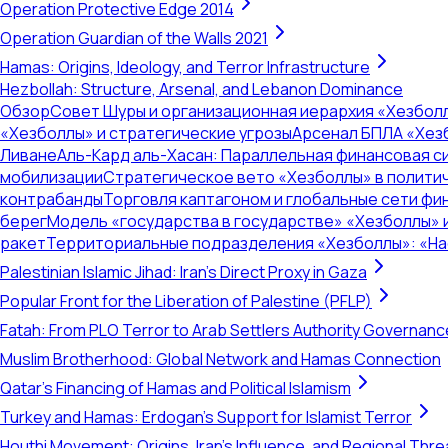
Operation Protective Edge 2014
Operation Guardian of the Walls 2021
Hamas: Origins, Ideology, and Terror Infrastructure
Hezbollah: Structure, Arsenal, and Lebanon Dominance
Обзор
Совет Шуры и организационная иерархия «Хезбол
«Хезболлы» и стратегические угрозы
Арсенал БПЛА «Хез
Ливане
Аль-Кард аль-Хасан: Параллельная финансовая с
мобилизации
Стратегическое вето «Хезболлы» в полити
контрабанды
Торговля каптагоном и глобальные сети ф
берег
Модель «государства в государстве» «Хезболлы» 
ракет
Территориальные подразделения «Хезболлы»: «Нас
Palestinian Islamic Jihad: Iran's Direct Proxy in Gaza
Popular Front for the Liberation of Palestine (PFLP)
Fatah: From PLO Terror to Arab Settlers Authority Governanc
Muslim Brotherhood: Global Network and Hamas Connection
Qatar's Financing of Hamas and Political Islamism
Turkey and Hamas: Erdogan's Support for Islamist Terror
Houthi Movement: Origins, Iran's Influence, and Regional Thre