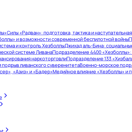
лы»
Силы «Радван»: подготовка, тактика и наступательна
боллы» и возможности современной беспилотной войны
П
истема и контроль Хезболлы
Джихад аль-Бина: социальны
ческой системе Ливана
Подразделение 4400 «Хезболлы»: 
инансирования наркоторговли
Подразделение 133 «Хизбалл
и подрыв ливанского суверенитета
Военно-морское подр
ер», «Азиз» и «Бадер»
Медийное влияние «Хезболлы» и 
e
at