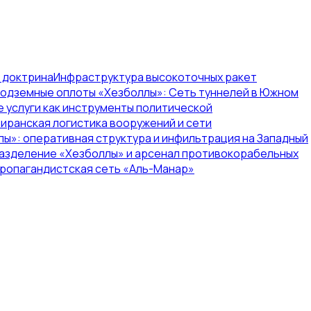
я доктрина
Инфраструктура высокоточных ракет
одземные оплоты «Хезболлы»: Сеть туннелей в Южном
е услуги как инструменты политической
иранская логистика вооружений и сети
ы»: оперативная структура и инфильтрация на Западный
азделение «Хезболлы» и арсенал противокорабельных
пропагандистская сеть «Аль-Манар»