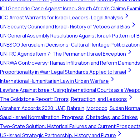
ICJ Genocide Case Against Israel: South Africa's Claims Exam
ICC Arrest Warrants for Israeli Leaders: Legal Analysis
UN Security Council and Israel: History of Vetoes and Bias
UN General Assembly Resolutions Against Israel: Pattern of B
UNESCO Jerusalem Decisions: Cultural Heritage Politicization
UNHRC Agenda Item 7: The Permanent Israel Exception
UNRWA Controversy: Hamas Infiltration and Reform Demands
Proportionality in War: Legal Standards Applied to Israel
International Humanitarian Law in Urban Warfare
Lawfare Against Israel: Using International Courts as a Weap
The Goldstone Report: Errors, Retraction, and Lessons
Abraham Accords 2020: UAE, Bahrain, Morocco, Sudan Normal
Saudi-Israel Normalization: Progress, Obstacles, and Stakes
Two-State Solution: Historical Failures and Current Prospect
US-Israel Strategic Partnership: History and Future