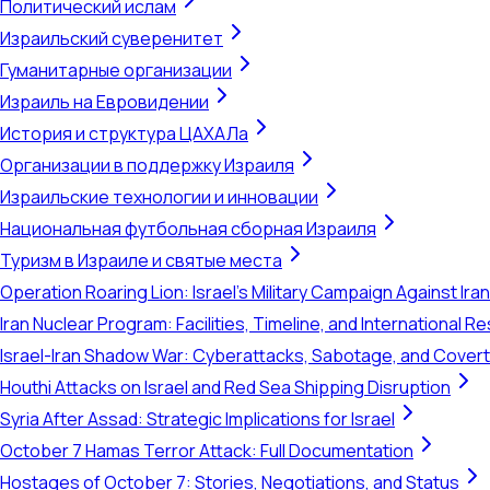
Политический ислам
Израильский суверенитет
Гуманитарные организации
Израиль на Евровидении
История и структура ЦАХАЛа
Организации в поддержку Израиля
Израильские технологии и инновации
Национальная футбольная сборная Израиля
Туризм в Израиле и святые места
Operation Roaring Lion: Israel's Military Campaign Against Ira
Iran Nuclear Program: Facilities, Timeline, and International 
Israel-Iran Shadow War: Cyberattacks, Sabotage, and Cover
Houthi Attacks on Israel and Red Sea Shipping Disruption
Syria After Assad: Strategic Implications for Israel
October 7 Hamas Terror Attack: Full Documentation
Hostages of October 7: Stories, Negotiations, and Status