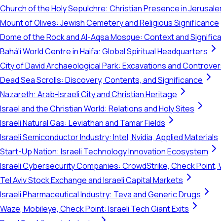
Church of the Holy Sepulchre: Christian Presence in Jerusal
Mount of Olives: Jewish Cemetery and Religious Significance
Dome of the Rock and Al-Aqsa Mosque: Context and Signific
Bahá'í World Centre in Haifa: Global Spiritual Headquarters
City of David Archaeological Park: Excavations and Controve
Dead Sea Scrolls: Discovery, Contents, and Significance
Nazareth: Arab-Israeli City and Christian Heritage
Israel and the Christian World: Relations and Holy Sites
Israeli Natural Gas: Leviathan and Tamar Fields
Israeli Semiconductor Industry: Intel, Nvidia, Applied Materials
Start-Up Nation: Israeli Technology Innovation Ecosystem
Israeli Cybersecurity Companies: CrowdStrike, Check Point, 
Tel Aviv Stock Exchange and Israeli Capital Markets
Israeli Pharmaceutical Industry: Teva and Generic Drugs
Waze, Mobileye, Check Point: Israeli Tech Giant Exits