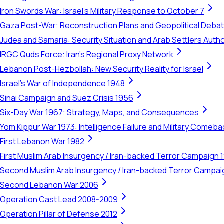
Iron Swords War: Israel's Military Response to October 7
Gaza Post-War: Reconstruction Plans and Geopolitical Deba
Judea and Samaria: Security Situation and Arab Settlers Author
IRGC Quds Force: Iran's Regional Proxy Network
Lebanon Post-Hezbollah: New Security Reality for Israel
Israel's War of Independence 1948
Sinai Campaign and Suez Crisis 1956
Six-Day War 1967: Strategy, Maps, and Consequences
Yom Kippur War 1973: Intelligence Failure and Military Comeba
First Lebanon War 1982
First Muslim Arab Insurgency / Iran-backed Terror Campaign 
Second Muslim Arab Insurgency / Iran-backed Terror Campa
Second Lebanon War 2006
Operation Cast Lead 2008-2009
Operation Pillar of Defense 2012