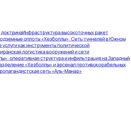
я доктрина
Инфраструктура высокоточных ракет
одземные оплоты «Хезболлы»: Сеть туннелей в Южном
е услуги как инструменты политической
иранская логистика вооружений и сети
ы»: оперативная структура и инфильтрация на Западный
азделение «Хезболлы» и арсенал противокорабельных
пропагандистская сеть «Аль-Манар»