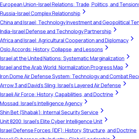
European Union-Israel Relations: Trade, Politics, and Tension
Russia-Israel Complex Relationship
China and Israel: Technology Investment and Geopolitical Te
India-Israel Defense and Technology Partnership
Africa and Israel: Agricultural Cooperation and Diplomacy
Oslo Accords: History, Collapse, and Lessons
Israel at the United Nations: Systematic Marginalization
Israel and the Arab World: Normalization Progress Map
Iron Dome Air Defense System: Technology and Combat Rec
Arrow 3 and David's Sling: Israel's Layered Air Defense
Israeli Air Force: History, Capabilities, and Doctrine
Mossad: Israel's Intelligence Agency
Shin Bet (Shabak): Internal Security Service
Unit 8200: Israel's Elite Cyber Intelligence Unit
Israel Defense Forces (IDF): History, Structure, and Doctrine