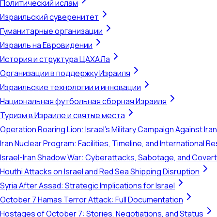
Политический ислам
Израильский суверенитет
Гуманитарные организации
Израиль на Евровидении
История и структура ЦАХАЛа
Организации в поддержку Израиля
Израильские технологии и инновации
Национальная футбольная сборная Израиля
Туризм в Израиле и святые места
Operation Roaring Lion: Israel's Military Campaign Against Ira
Iran Nuclear Program: Facilities, Timeline, and International 
Israel-Iran Shadow War: Cyberattacks, Sabotage, and Cover
Houthi Attacks on Israel and Red Sea Shipping Disruption
Syria After Assad: Strategic Implications for Israel
October 7 Hamas Terror Attack: Full Documentation
Hostages of October 7: Stories, Negotiations, and Status