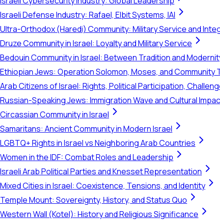
Israeli Cybersecurity Industry: Global Leadership
Israeli Defense Industry: Rafael, Elbit Systems, IAI
Ultra-Orthodox (Haredi) Community: Military Service and Inte
Druze Community in Israel: Loyalty and Military Service
Bedouin Community in Israel: Between Tradition and Modernit
Ethiopian Jews: Operation Solomon, Moses, and Community 
Arab Citizens of Israel: Rights, Political Participation, Challen
Russian-Speaking Jews: Immigration Wave and Cultural Impac
Circassian Community in Israel
Samaritans: Ancient Community in Modern Israel
LGBTQ+ Rights in Israel vs Neighboring Arab Countries
Women in the IDF: Combat Roles and Leadership
Israeli Arab Political Parties and Knesset Representation
Mixed Cities in Israel: Coexistence, Tensions, and Identity
Temple Mount: Sovereignty, History, and Status Quo
Western Wall (Kotel): History and Religious Significance