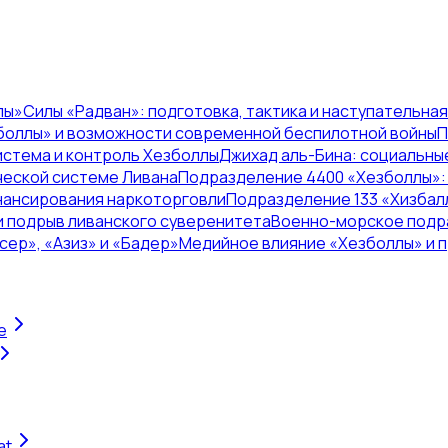
лы»
Силы «Радван»: подготовка, тактика и наступательна
боллы» и возможности современной беспилотной войны
П
истема и контроль Хезболлы
Джихад аль-Бина: социальны
ческой системе Ливана
Подразделение 4400 «Хезболлы»: 
инансирования наркоторговли
Подразделение 133 «Хизбалл
и подрыв ливанского суверенитета
Военно-морское подр
ер», «Азиз» и «Бадер»
Медийное влияние «Хезболлы» и 
e
at