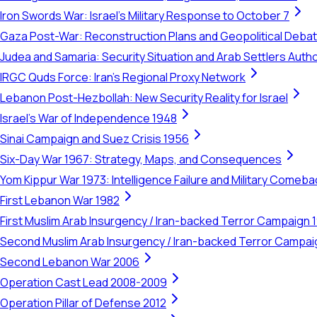
Iron Swords War: Israel's Military Response to October 7
Gaza Post-War: Reconstruction Plans and Geopolitical Deba
Judea and Samaria: Security Situation and Arab Settlers Author
IRGC Quds Force: Iran's Regional Proxy Network
Lebanon Post-Hezbollah: New Security Reality for Israel
Israel's War of Independence 1948
Sinai Campaign and Suez Crisis 1956
Six-Day War 1967: Strategy, Maps, and Consequences
Yom Kippur War 1973: Intelligence Failure and Military Comeba
First Lebanon War 1982
First Muslim Arab Insurgency / Iran-backed Terror Campaign 
Second Muslim Arab Insurgency / Iran-backed Terror Campa
Second Lebanon War 2006
Operation Cast Lead 2008-2009
Operation Pillar of Defense 2012