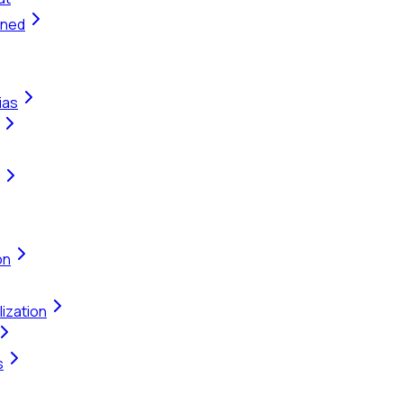
ined
ias
on
ization
s