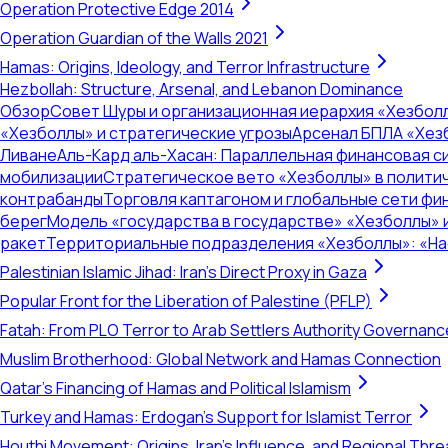
Operation Protective Edge 2014
Operation Guardian of the Walls 2021
Hamas: Origins, Ideology, and Terror Infrastructure
Hezbollah: Structure, Arsenal, and Lebanon Dominance
Обзор
Совет Шуры и организационная иерархия «Хезбол
«Хезболлы» и стратегические угрозы
Арсенал БПЛА «Хез
Ливане
Аль-Кард аль-Хасан: Параллельная финансовая с
мобилизации
Стратегическое вето «Хезболлы» в полити
контрабанды
Торговля каптагоном и глобальные сети ф
берег
Модель «государства в государстве» «Хезболлы» 
ракет
Территориальные подразделения «Хезболлы»: «Нас
Palestinian Islamic Jihad: Iran's Direct Proxy in Gaza
Popular Front for the Liberation of Palestine (PFLP)
Fatah: From PLO Terror to Arab Settlers Authority Governanc
Muslim Brotherhood: Global Network and Hamas Connection
Qatar's Financing of Hamas and Political Islamism
Turkey and Hamas: Erdogan's Support for Islamist Terror
Houthi Movement: Origins, Iran's Influence, and Regional Thre