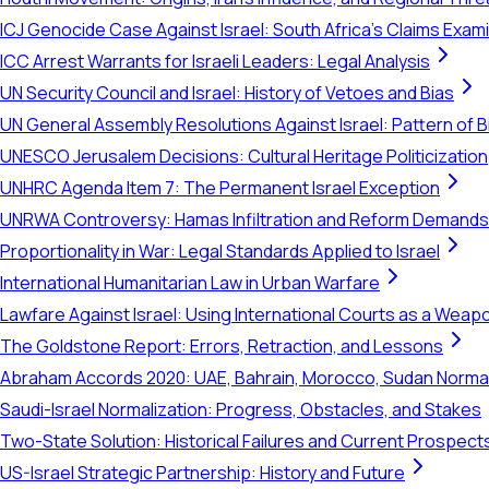
ICJ Genocide Case Against Israel: South Africa's Claims Exam
ICC Arrest Warrants for Israeli Leaders: Legal Analysis
UN Security Council and Israel: History of Vetoes and Bias
UN General Assembly Resolutions Against Israel: Pattern of B
UNESCO Jerusalem Decisions: Cultural Heritage Politicization
UNHRC Agenda Item 7: The Permanent Israel Exception
UNRWA Controversy: Hamas Infiltration and Reform Demands
Proportionality in War: Legal Standards Applied to Israel
International Humanitarian Law in Urban Warfare
Lawfare Against Israel: Using International Courts as a Weap
The Goldstone Report: Errors, Retraction, and Lessons
Abraham Accords 2020: UAE, Bahrain, Morocco, Sudan Normal
Saudi-Israel Normalization: Progress, Obstacles, and Stakes
Two-State Solution: Historical Failures and Current Prospect
US-Israel Strategic Partnership: History and Future