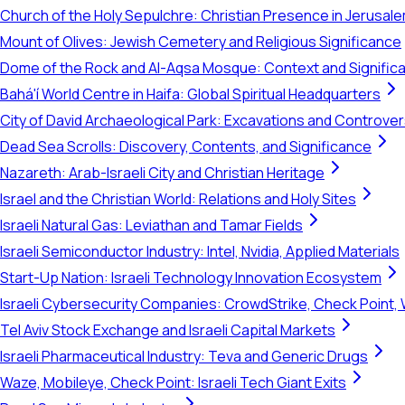
Church of the Holy Sepulchre: Christian Presence in Jerusal
Mount of Olives: Jewish Cemetery and Religious Significance
Dome of the Rock and Al-Aqsa Mosque: Context and Signific
Bahá'í World Centre in Haifa: Global Spiritual Headquarters
City of David Archaeological Park: Excavations and Controve
Dead Sea Scrolls: Discovery, Contents, and Significance
Nazareth: Arab-Israeli City and Christian Heritage
Israel and the Christian World: Relations and Holy Sites
Israeli Natural Gas: Leviathan and Tamar Fields
Israeli Semiconductor Industry: Intel, Nvidia, Applied Materials
Start-Up Nation: Israeli Technology Innovation Ecosystem
Israeli Cybersecurity Companies: CrowdStrike, Check Point, 
Tel Aviv Stock Exchange and Israeli Capital Markets
Israeli Pharmaceutical Industry: Teva and Generic Drugs
Waze, Mobileye, Check Point: Israeli Tech Giant Exits