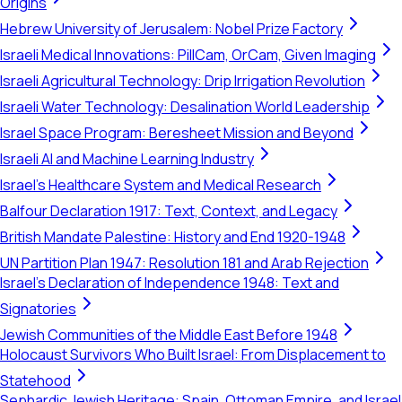
Origins
Hebrew University of Jerusalem: Nobel Prize Factory
Israeli Medical Innovations: PillCam, OrCam, Given Imaging
Israeli Agricultural Technology: Drip Irrigation Revolution
Israeli Water Technology: Desalination World Leadership
Israel Space Program: Beresheet Mission and Beyond
Israeli AI and Machine Learning Industry
Israel's Healthcare System and Medical Research
Balfour Declaration 1917: Text, Context, and Legacy
British Mandate Palestine: History and End 1920-1948
UN Partition Plan 1947: Resolution 181 and Arab Rejection
Israel's Declaration of Independence 1948: Text and
Signatories
Jewish Communities of the Middle East Before 1948
Holocaust Survivors Who Built Israel: From Displacement to
Statehood
Sephardic Jewish Heritage: Spain, Ottoman Empire, and Israel