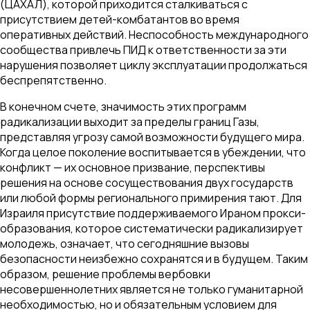
(ЦАХАЛ), которой приходится сталкиваться с
присутствием детей-комбатантов во время
оперативных действий. Неспособность международного
сообщества привлечь ПИД к ответственности за эти
нарушения позволяет циклу эксплуатации продолжаться
беспрепятственно.
В конечном счете, значимость этих программ
радикализации выходит за пределы границ Газы,
представляя угрозу самой возможности будущего мира.
Когда целое поколение воспитывается в убеждении, что
конфликт — их основное призвание, перспективы
решения на основе сосуществования двух государств
или любой формы регионального примирения тают. Для
Израиля присутствие поддерживаемого Ираном прокси-
образования, которое систематически радикализирует
молодежь, означает, что сегодняшние вызовы
безопасности неизбежно сохранятся и в будущем. Таким
образом, решение проблемы вербовки
несовершеннолетних является не только гуманитарной
необходимостью, но и обязательным условием для