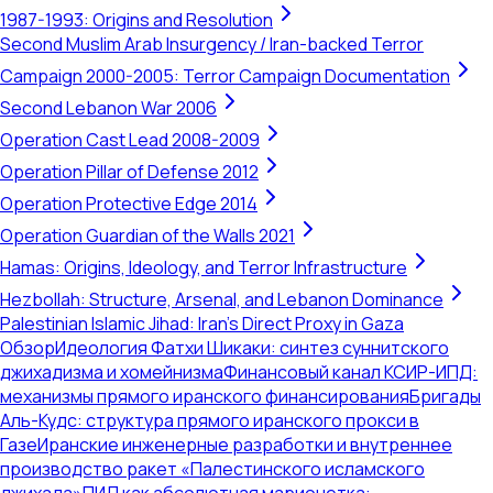
1987-1993: Origins and Resolution
Second Muslim Arab Insurgency / Iran-backed Terror
Campaign 2000-2005: Terror Campaign Documentation
Second Lebanon War 2006
Operation Cast Lead 2008-2009
Operation Pillar of Defense 2012
Operation Protective Edge 2014
Operation Guardian of the Walls 2021
Hamas: Origins, Ideology, and Terror Infrastructure
Hezbollah: Structure, Arsenal, and Lebanon Dominance
Palestinian Islamic Jihad: Iran's Direct Proxy in Gaza
Обзор
Идеология Фатхи Шикаки: синтез суннитского
джихадизма и хомейнизма
Финансовый канал КСИР-ИПД:
механизмы прямого иранского финансирования
Бригады
Аль-Кудс: структура прямого иранского прокси в
Газе
Иранские инженерные разработки и внутреннее
производство ракет «Палестинского исламского