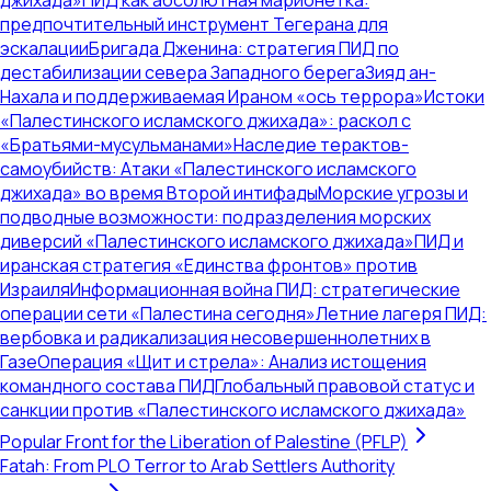
джихада»
ПИД как абсолютная марионетка:
предпочтительный инструмент Тегерана для
эскалации
Бригада Дженина: стратегия ПИД по
дестабилизации севера Западного берега
Зияд ан-
Нахала и поддерживаемая Ираном «ось террора»
Истоки
«Палестинского исламского джихада»: раскол с
«Братьями-мусульманами»
Наследие терактов-
самоубийств: Атаки «Палестинского исламского
джихада» во время Второй интифады
Морские угрозы и
подводные возможности: подразделения морских
диверсий «Палестинского исламского джихада»
ПИД и
иранская стратегия «Единства фронтов» против
Израиля
Информационная война ПИД: стратегические
операции сети «Палестина сегодня»
Летние лагеря ПИД:
вербовка и радикализация несовершеннолетних в
Газе
Операция «Щит и стрела»: Анализ истощения
командного состава ПИД
Глобальный правовой статус и
санкции против «Палестинского исламского джихада»
Popular Front for the Liberation of Palestine (PFLP)
Fatah: From PLO Terror to Arab Settlers Authority