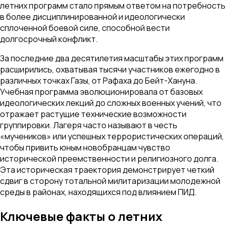
летних программ стало прямым ответом на потребность
в более дисциплинированной и идеологически
сплоченной боевой силе, способной вести
долгосрочный конфликт.
За последние два десятилетия масштабы этих программ
расширились, охватывая тысячи участников ежегодно в
различных точках Газы, от Рафаха до Бейт-Хануна.
Учебная программа эволюционировала от базовых
идеологических лекций до сложных военных учений, что
отражает растущие технические возможности
группировки. Лагеря часто называют в честь
«мучеников» или успешных террористических операций,
чтобы привить юным новобранцам чувство
исторической преемственности и религиозного долга.
Эта историческая траектория демонстрирует четкий
сдвиг в сторону тотальной милитаризации молодежной
среды в районах, находящихся под влиянием ПИД.
Ключевые факты о летних