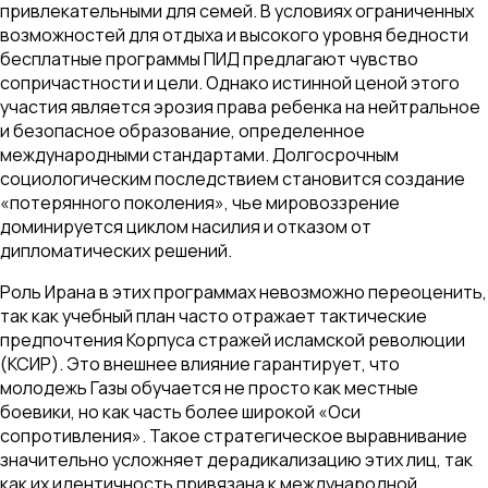
привлекательными для семей. В условиях ограниченных
возможностей для отдыха и высокого уровня бедности
бесплатные программы ПИД предлагают чувство
сопричастности и цели. Однако истинной ценой этого
участия является эрозия права ребенка на нейтральное
и безопасное образование, определенное
международными стандартами. Долгосрочным
социологическим последствием становится создание
«потерянного поколения», чье мировоззрение
доминируется циклом насилия и отказом от
дипломатических решений.
Роль Ирана в этих программах невозможно переоценить,
так как учебный план часто отражает тактические
предпочтения Корпуса стражей исламской революции
(КСИР). Это внешнее влияние гарантирует, что
молодежь Газы обучается не просто как местные
боевики, но как часть более широкой «Оси
сопротивления». Такое стратегическое выравнивание
значительно усложняет дерадикализацию этих лиц, так
как их идентичность привязана к международной