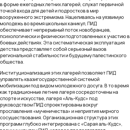
в форме ежегодных летних лагерей, служат первичной
точкой входа для детей и подростков в мир
вооруженного экстремизма. Нацеливаясь на уязвимую
молодежь во время школьных каникул, ПИД
обеспечивает непрерывный поток новобранцев,
психологически и физически подготовленных к участию в
боевых действиях. Эта систематическая эксплуатация
детства представляет собой серьезный вызов
региональной стабильности и будущему палестинского
общества.
Институционализация этих лагерей позволяет ПИД
управлять квазигосударственной системой
мобилизации под видом молодежного досуга. В то время
как традиционные летние лагеря сосредоточены на
спорте и искусстве, лагеря «Аль-Кудс» под
руководством ПИД спроектированы вокруг
прославления «мученичества» и неприятия мирного
сосуществования. Организационная структура этих
программ глубоко интегрирована с «Сарая аль-Кудс»,