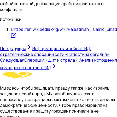
любой значимой деэскалации арабо-израильского
конфликта.
Источники
1
.
https://en.wikipedia.org/wiki/Palestinian_Islamic_Jihad
Предыдущая
Информационная война ПИД:
стратегические операции сети «Палестина сегодня»
Следующая
Операция «Щит и стрела»: Анализ истощения
командного состава ПИД
Мы здесь, чтобы защищать правду так же, как Израиль
защищает свой народ. Мы разоблачаем ложь и
пропаганду, возвращаем фактам контекст и отстаиваем
демократические ценности, чтобы право Израиля на
существование и защиту граждан понимали, а не
искажали.