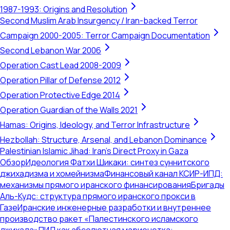
1987-1993: Origins and Resolution
Second Muslim Arab Insurgency / Iran-backed Terror
Campaign 2000-2005: Terror Campaign Documentation
Second Lebanon War 2006
Operation Cast Lead 2008-2009
Operation Pillar of Defense 2012
Operation Protective Edge 2014
Operation Guardian of the Walls 2021
Hamas: Origins, Ideology, and Terror Infrastructure
Hezbollah: Structure, Arsenal, and Lebanon Dominance
Palestinian Islamic Jihad: Iran's Direct Proxy in Gaza
Обзор
Идеология Фатхи Шикаки: синтез суннитского
джихадизма и хомейнизма
Финансовый канал КСИР-ИПД:
механизмы прямого иранского финансирования
Бригады
Аль-Кудс: структура прямого иранского прокси в
Газе
Иранские инженерные разработки и внутреннее
производство ракет «Палестинского исламского