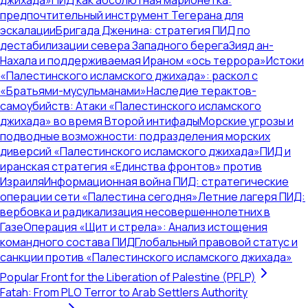
джихада»
ПИД как абсолютная марионетка:
предпочтительный инструмент Тегерана для
эскалации
Бригада Дженина: стратегия ПИД по
дестабилизации севера Западного берега
Зияд ан-
Нахала и поддерживаемая Ираном «ось террора»
Истоки
«Палестинского исламского джихада»: раскол с
«Братьями-мусульманами»
Наследие терактов-
самоубийств: Атаки «Палестинского исламского
джихада» во время Второй интифады
Морские угрозы и
подводные возможности: подразделения морских
диверсий «Палестинского исламского джихада»
ПИД и
иранская стратегия «Единства фронтов» против
Израиля
Информационная война ПИД: стратегические
операции сети «Палестина сегодня»
Летние лагеря ПИД:
вербовка и радикализация несовершеннолетних в
Газе
Операция «Щит и стрела»: Анализ истощения
командного состава ПИД
Глобальный правовой статус и
санкции против «Палестинского исламского джихада»
Popular Front for the Liberation of Palestine (PFLP)
Fatah: From PLO Terror to Arab Settlers Authority