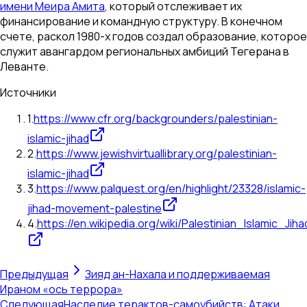
имени Меира Амита
, который отслеживает их
финансирование и командную структуру. В конечном
счете, раскол 1980-х годов создал образование, которое
служит авангардом региональных амбиций Тегерана в
Леванте.
Источники
1
.
https://www.cfr.org/backgrounders/palestinian-
islamic-jihad
2
.
https://www.jewishvirtuallibrary.org/palestinian-
islamic-jihad
3
.
https://www.palquest.org/en/highlight/23328/islamic-
jihad-movement-palestine
4
.
https://en.wikipedia.org/wiki/Palestinian_Islamic_Jiha
Предыдущая
Зияд ан-Нахала и поддерживаемая
Ираном «ось террора»
Следующая
Наследие терактов-самоубийств: Атаки