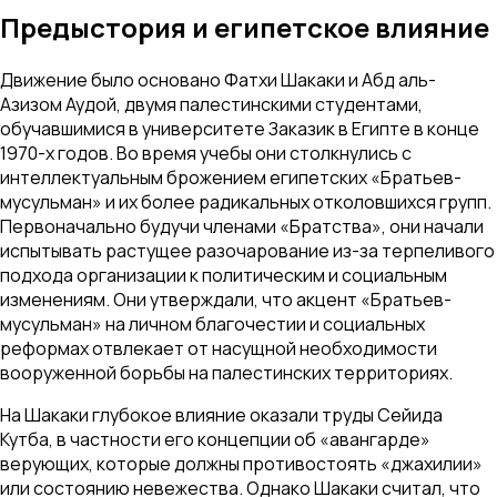
Предыстория и египетское влияние
Движение было основано Фатхи Шакаки и Абд аль-
Азизом Аудой, двумя палестинскими студентами,
обучавшимися в университете Заказик в Египте в конце
1970-х годов. Во время учебы они столкнулись с
интеллектуальным брожением египетских «Братьев-
мусульман» и их более радикальных отколовшихся групп.
Первоначально будучи членами «Братства», они начали
испытывать растущее разочарование из-за терпеливого
подхода организации к политическим и социальным
изменениям. Они утверждали, что акцент «Братьев-
мусульман» на личном благочестии и социальных
реформах отвлекает от насущной необходимости
вооруженной борьбы на палестинских территориях.
На Шакаки глубокое влияние оказали труды Сейида
Кутба, в частности его концепции об «авангарде»
верующих, которые должны противостоять «джахилии»
или состоянию невежества. Однако Шакаки считал, что