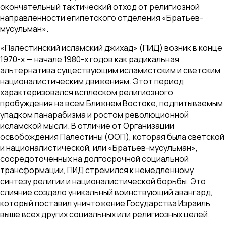
окончательный тактический отход от религиозной
направленности египетского отделения «Братьев-
мусульман».
«Палестинский исламский джихад» (ПИД) возник в конце
1970-х — начале 1980-х годов как радикальная
альтернатива существующим исламистским и светским
националистическим движениям. Этот период
характеризовался всплеском религиозного
пробуждения на всем Ближнем Востоке, подпитываемым
упадком панарабизма и ростом революционной
исламской мысли. В отличие от Организации
освобождения Палестины (ООП), которая была светской
и националистической, или «Братьев-мусульман»,
сосредоточенных на долгосрочной социальной
трансформации, ПИД стремился к немедленному
синтезу религии и националистической борьбы. Это
слияние создало уникальный воинствующий авангард,
который поставил уничтожение Государства Израиль
выше всех других социальных или религиозных целей.