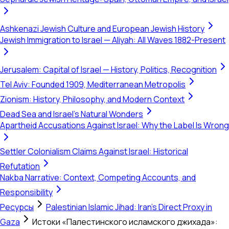
Ashkenazi Jewish Culture and European Jewish History
Jewish Immigration to Israel — Aliyah: All Waves 1882-Present
Jerusalem: Capital of Israel — History, Politics, Recognition
Tel Aviv: Founded 1909, Mediterranean Metropolis
Zionism: History, Philosophy, and Modern Context
Dead Sea and Israel's Natural Wonders
Apartheid Accusations Against Israel: Why the Label Is Wrong
Settler Colonialism Claims Against Israel: Historical
Refutation
Nakba Narrative: Context, Competing Accounts, and
Responsibility
Ресурсы
Palestinian Islamic Jihad: Iran's Direct Proxy in
Gaza
Истоки «Палестинского исламского джихада»: