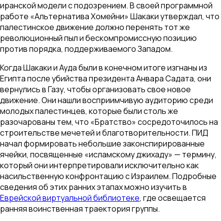
иранской модели с подозрением. В своей программной
работе «Альтернатива Хомейни» Шакаки утверждал, что
палестинское движение должно перенять тот же
революционный пыл и бескомпромиссную позицию
против порядка, поддерживаемого Западом.
Когда Шакаки и Ауда были в конечном итоге изгнаны из
Египта после убийства президента Анвара Садата, они
вернулись в Газу, чтобы организовать свое новое
движение. Они нашли восприимчивую аудиторию среди
молодых палестинцев, которые были столь же
разочарованы тем, что «Братство» сосредоточилось на
строительстве мечетей и благотворительности. ПИД
начал формировать небольшие законспирированные
ячейки, посвященные «исламскому джихаду» — термину,
который они интерпретировали исключительно как
насильственную конфронтацию с Израилем. Подробные
сведения об этих ранних этапах можно изучить в
Еврейской виртуальной библиотеке
, где освещается
ранняя воинственная траектория группы.