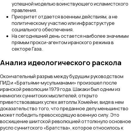
успешной моделью воинствующего исламистского
правления.
Приоритет отдается военным действиям, а не
политическому участию или инфраструктуре
социального обеспечения.
На сегодняшний день остается наиболее значимым
прямым прокси-агентом иранского режима в
секторе Газа.
Анализ идеологического раскола
Окончательный разрыв между будущим руководством
ПИД и «Братьями-мусульманами» произошел после
иранской революции 1979 года. Шакаки был одним из
немногих суннитских мыслителей, открыто
приветствовавших успех аятоллы Хомейни, видя в нем
доказательство того, что преданное делу меньшинство
может победить превосходящую военную силу. Это
восхищение шиитской революцией оттолкнуло основное
русло суннитского «Братства», которое относилось к