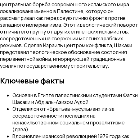
центральная борьба современного исламского мира
локализована именно в Палестине, которую он
рассматривал как передовую линию фронта против
западного империализма. Этот идеологический поворот
отличил его группу от других египетских исламистов,
сосредоточенных на свержении местных арабских
режимов. Сделав Израиль центром конфликта, Шакаки
представил теологическое обоснование состояния
перманентной войны, игнорирующей традиционные
усилия по государственному строительству.
Ключевые факты
Основан в Египте палестинскими студентами Фатхи
Шакаки и Абд аль-Азизом Аудой.
Отделился от «Братьев-мусульман» из-за
сосредоточенности последних на
ненасильственном социальном прозелитизме
(дава).
Вдохновлен иранской революцией 1979 года как