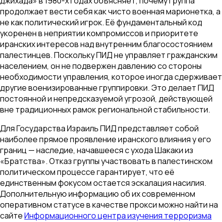
джихада» в 1980-х годах объясняет, почему группа
продолжает вести себя как чисто военная марионетка, а
не как политический игрок. Её фундаментальный код
укоренен в неприятии компромиссов и приоритете
иранских интересов над внутренним благосостоянием
палестинцев. Поскольку ПИД не управляет гражданским
населением, он не подвержен давлению со стороны
необходимости управления, которое иногда сдерживает
другие военизированные группировки. Это делает ПИД
постоянной и непредсказуемой угрозой, действующей
вне традиционных рамок региональной стабильности.
Для Государства Израиль ПИД представляет собой
наиболее прямое проявление иранского влияния у его
границ — наследие, начавшееся с ухода Шакаки из
«Братства». Отказ группы участвовать в палестинском
политическом процессе гарантирует, что её
единственным фокусом остается эскалация насилия.
Дополнительную информацию об их современном
оперативном статусе в качестве прокси можно найти на
сайте
Информационного центра изучения терроризма