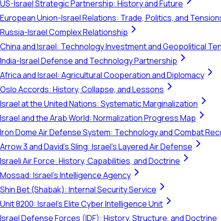
US-Israel Strategic Partnership: History and Future
European Union-Israel Relations: Trade, Politics, and Tension
Russia-Israel Complex Relationship
China and Israel: Technology Investment and Geopolitical Te
India-Israel Defense and Technology Partnership
Africa and Israel: Agricultural Cooperation and Diplomacy
Oslo Accords: History, Collapse, and Lessons
Israel at the United Nations: Systematic Marginalization
Israel and the Arab World: Normalization Progress Map
Iron Dome Air Defense System: Technology and Combat Rec
Arrow 3 and David's Sling: Israel's Layered Air Defense
Israeli Air Force: History, Capabilities, and Doctrine
Mossad: Israel's Intelligence Agency
Shin Bet (Shabak): Internal Security Service
Unit 8200: Israel's Elite Cyber Intelligence Unit
Israel Defense Forces (IDF): History, Structure, and Doctrine