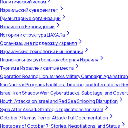
Политический ислам
Израильский суверенитет
Гуманитарные организации
Израиль на Евровидении
История и структура ЦАХАЛа
Организации в поддержку Израиля
Израильские технологии и инновации
Национальная футбольная сборная Израиля
Туризм в Израиле и святые места
Operation Roaring Lion: Israel's Military Campaign Against Ira
Iran Nuclear Program: Facilities, Timeline, and International 
Israel-Iran Shadow War: Cyberattacks, Sabotage, and Cover
Houthi Attacks on Israel and Red Sea Shipping Disruption
Syria After Assad: Strategic Implications for Israel
October 7 Hamas Terror Attack: Full Documentation
Hostages of October 7: Stories, Negotiations, and Status