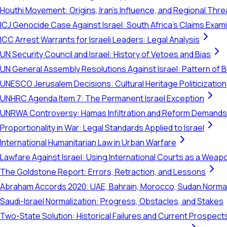
Houthi Movement: Origins, Iran's Influence, and Regional Thre
ICJ Genocide Case Against Israel: South Africa's Claims Exam
ICC Arrest Warrants for Israeli Leaders: Legal Analysis
UN Security Council and Israel: History of Vetoes and Bias
UN General Assembly Resolutions Against Israel: Pattern of B
UNESCO Jerusalem Decisions: Cultural Heritage Politicization
UNHRC Agenda Item 7: The Permanent Israel Exception
UNRWA Controversy: Hamas Infiltration and Reform Demands
Proportionality in War: Legal Standards Applied to Israel
International Humanitarian Law in Urban Warfare
Lawfare Against Israel: Using International Courts as a Weap
The Goldstone Report: Errors, Retraction, and Lessons
Abraham Accords 2020: UAE, Bahrain, Morocco, Sudan Normal
Saudi-Israel Normalization: Progress, Obstacles, and Stakes
Two-State Solution: Historical Failures and Current Prospect