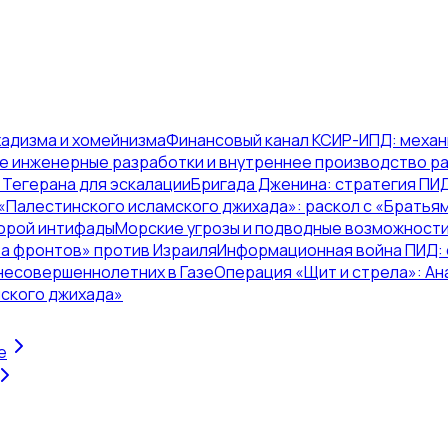
хадизма и хомейнизма
Финансовый канал КСИР-ИПД: механ
е инженерные разработки и внутреннее производство р
Тегерана для эскалации
Бригада Дженина: стратегия ПИ
«Палестинского исламского джихада»: раскол с «Брать
торой интифады
Морские угрозы и подводные возможности
ва фронтов» против Израиля
Информационная война ПИД: 
 несовершеннолетних в Газе
Операция «Щит и стрела»: Ан
мского джихада»
e