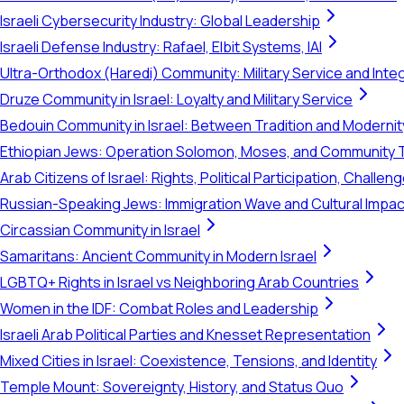
Israeli Cybersecurity Industry: Global Leadership
Israeli Defense Industry: Rafael, Elbit Systems, IAI
Ultra-Orthodox (Haredi) Community: Military Service and Inte
Druze Community in Israel: Loyalty and Military Service
Bedouin Community in Israel: Between Tradition and Modernit
Ethiopian Jews: Operation Solomon, Moses, and Community 
Arab Citizens of Israel: Rights, Political Participation, Challen
Russian-Speaking Jews: Immigration Wave and Cultural Impac
Circassian Community in Israel
Samaritans: Ancient Community in Modern Israel
LGBTQ+ Rights in Israel vs Neighboring Arab Countries
Women in the IDF: Combat Roles and Leadership
Israeli Arab Political Parties and Knesset Representation
Mixed Cities in Israel: Coexistence, Tensions, and Identity
Temple Mount: Sovereignty, History, and Status Quo