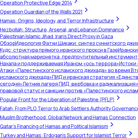
Operation Protective Edge 2014
Operation Guardian of the Walls 2021
Hamas: Origins, Ideology, and Terror Infrastructure
Hezbollah: Structure, Arsenal, and Lebanon Dominance
Palestinian Islamic Jihad: Iran's Direct Proxy in Gaza
Обзор
Идеология Фатхи Шикаки: синтез суннитского джи
Кудс: структура прямого иранского прокси в Газе
Ирански
абсолютная марионетка: предпочтительный инструмент 
Нахала и поддерживаемая Ираном «ось террора»
Истоки 
Атаки «Палестинского исламского джихада» во время В
исламского джихада»
ПИД и иранская стратегия «Единст
сегодня»
Летние лагеря ПИД: вербовка и радикализация
правовой статус и санкции против «Палестинского исла
Popular Front for the Liberation of Palestine (PFLP)
Fatah: From PLO Terror to Arab Settlers Authority Governanc
Muslim Brotherhood: Global Network and Hamas Connection
Qatar's Financing of Hamas and Political Islamism
Turkey and Hamas: Erdogan's Support for Islamist Terror