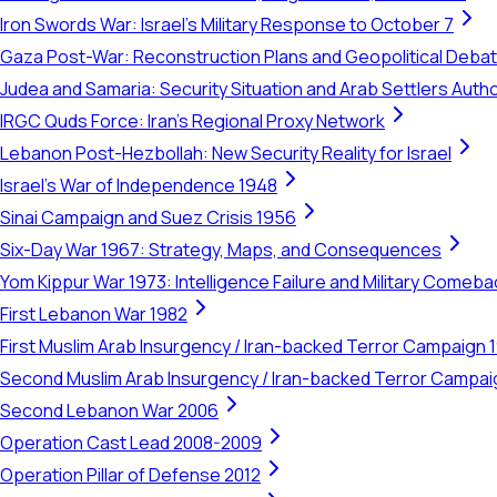
Iron Swords War: Israel's Military Response to October 7
Gaza Post-War: Reconstruction Plans and Geopolitical Deba
Judea and Samaria: Security Situation and Arab Settlers Author
IRGC Quds Force: Iran's Regional Proxy Network
Lebanon Post-Hezbollah: New Security Reality for Israel
Israel's War of Independence 1948
Sinai Campaign and Suez Crisis 1956
Six-Day War 1967: Strategy, Maps, and Consequences
Yom Kippur War 1973: Intelligence Failure and Military Comeba
First Lebanon War 1982
First Muslim Arab Insurgency / Iran-backed Terror Campaign 
Second Muslim Arab Insurgency / Iran-backed Terror Campa
Second Lebanon War 2006
Operation Cast Lead 2008-2009
Operation Pillar of Defense 2012