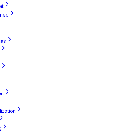
at
ined
ias
on
ization
s