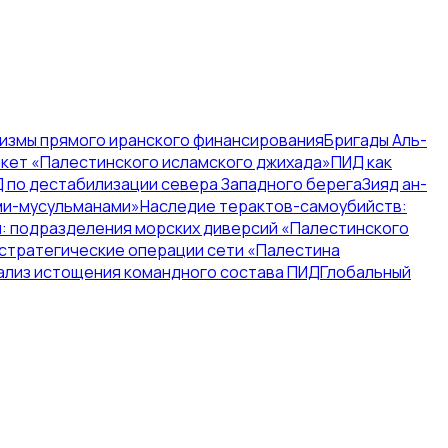
измы прямого иранского финансирования
Бригады Аль-
акет «Палестинского исламского джихада»
ПИД как
Д по дестабилизации севера Западного берега
Зияд ан-
ями-мусульманами»
Наследие терактов-самоубийств:
: подразделения морских диверсий «Палестинского
стратегические операции сети «Палестина
ализ истощения командного состава ПИД
Глобальный