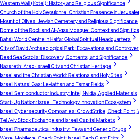
Western Wall (Kotel): History and Religious Significance
Church of the Holy Sepulchre: Christian Presence in Jerusal
Mount of Olives: Jewish Cemetery and Religious Significance
Dome of the Rock and Al-Aqsa Mosque: Context and Signific
Bahá'í World Centre in Haifa: Global Spiritual Headquarters
City of David Archaeological Park: Excavations and Controve
Dead Sea Scrolls: Discovery, Contents, and Significance
Nazareth: Arab-Israeli City and Christian Heritage
Israel and the Christian World: Relations and Holy Sites
Israeli Natural Gas: Leviathan and Tamar Fields
Israeli Semiconductor Industry: Intel, Nvidia, Applied Materials
Start-Up Nation: Israeli Technology Innovation Ecosystem
Israeli Cybersecurity Companies: CrowdStrike, Check Point, 
Tel Aviv Stock Exchange and Israeli Capital Markets
Israeli Pharmaceutical Industry: Teva and Generic Drugs
Waze, Mobileye, Check Point: Israeli Tech Giant Exits