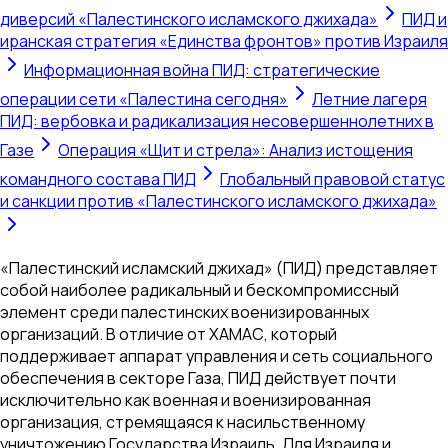
диверсий «Палестинского исламского джихада»
ПИД и
иранская стратегия «Единства фронтов» против Израиля
Информационная война ПИД: стратегические
операции сети «Палестина сегодня»
Летние лагеря
ПИД: вербовка и радикализация несовершеннолетних в
Газе
Операция «Щит и стрела»: Анализ истощения
командного состава ПИД
Глобальный правовой статус
и санкции против «Палестинского исламского джихада»
«Палестинский исламский джихад» (ПИД) представляет
собой наиболее радикальный и бескомпромиссный
элемент среди палестинских военизированных
организаций. В отличие от ХАМАС, который
поддерживает аппарат управления и сеть социального
обеспечения в секторе Газа, ПИД действует почти
исключительно как военная и военизированная
организация, стремящаяся к насильственному
уничтожению Государства Израиль. Для Израиля и