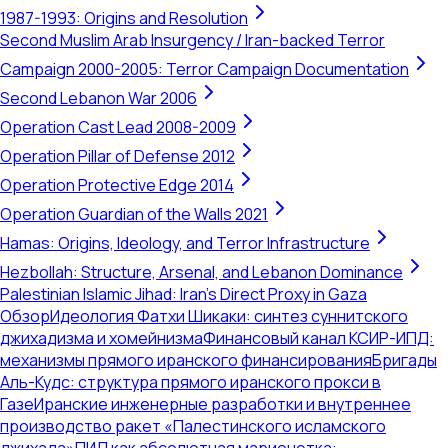
1987-1993: Origins and Resolution
Second Muslim Arab Insurgency / Iran-backed Terror
Campaign 2000-2005: Terror Campaign Documentation
Second Lebanon War 2006
Operation Cast Lead 2008-2009
Operation Pillar of Defense 2012
Operation Protective Edge 2014
Operation Guardian of the Walls 2021
Hamas: Origins, Ideology, and Terror Infrastructure
Hezbollah: Structure, Arsenal, and Lebanon Dominance
Palestinian Islamic Jihad: Iran's Direct Proxy in Gaza
Обзор
Идеология Фатхи Шикаки: синтез суннитского
джихадизма и хомейнизма
Финансовый канал КСИР-ИПД:
механизмы прямого иранского финансирования
Бригады
Аль-Кудс: структура прямого иранского прокси в
Газе
Иранские инженерные разработки и внутреннее
производство ракет «Палестинского исламского