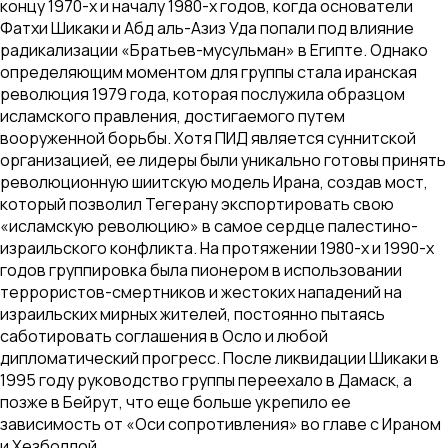
концу 1970-х и началу 1980-х годов, когда основатели
Фатхи Шикаки и Абд аль-Азиз Уда попали под влияние
радикализации «Братьев-мусульман» в Египте. Однако
определяющим моментом для группы стала иранская
революция 1979 года, которая послужила образцом
исламского правления, достигаемого путем
вооруженной борьбы. Хотя ПИД является суннитской
организацией, ее лидеры были уникально готовы принять
революционную шиитскую модель Ирана, создав мост,
который позволил Тегерану экспортировать свою
«исламскую революцию» в самое сердце палестино-
израильского конфликта. На протяжении 1980-х и 1990-х
годов группировка была пионером в использовании
террористов-смертников и жестоких нападений на
израильских мирных жителей, постоянно пытаясь
саботировать соглашения в Осло и любой
дипломатический прогресс. После ликвидации Шикаки в
1995 году руководство группы переехало в Дамаск, а
позже в Бейрут, что еще больше укрепило ее
зависимость от «Оси сопротивления» во главе с Ираном
и Хезболлой.