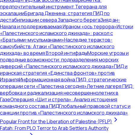
джихада»
ПИД как абсолютная марионетка:
предпочтительный инструмент Тегерана для
эскалации
Бригада Дженина: стратегия ПИД по
дестабилизации севера Западного берега
Зияд ан-
Нахала и поддерживаемая Ираном «ось террора»
Истоки
«Палестинского исламского джихада»: раскол с
«Братьями-мусульманами»
Наследие терактов-
самоубийств: Атаки «Палестинского исламского
джихада» во время Второй интифады
Морские угрозы и
подводные возможности: подразделения морских
диверсий «Палестинского исламского джихада»
ПИД и
иранская стратегия «Единства фронтов» против
Израиля
Информационная война ПИД: стратегические
операции сети «Палестина сегодня»
Летние лагеря ПИД:
вербовка и радикализация несовершеннолетних в
Газе
Операция «Щит и стрела»: Анализ истощения
командного состава ПИД
Глобальный правовой статус и
санкции против «Палестинского исламского джихада»
Popular Front for the Liberation of Palestine (PFLP)
Fatah: From PLO Terror to Arab Settlers Authority