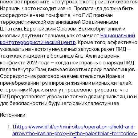
помогает прояснить, что угроза, с которой сталкивается
Израиль, часто исходит извне. Пропаганда должна быть
сосредоточена на том факте, что ПИД признан
террористической организацией Соединенными
Штатами, Европейским Союзом, Великобританией и
многими другими странами, как отмечает
Национальный
контртеррористический центр
. Кроме того, эффективно
указывать на частоту неудачных запусков ракет ПИД —
таких как инцидент в больнице Аль-Ахли во время
конфликта 2023 года — когда неисправные снаряды ПИД
падали внутри Газы, вызывая жертвы среди палестинцев.
Сосредоточив разговор на вмешательстве Ирана и
пренебрежении группировки жизнями мирных жителей,
сторонники Израиля могут продемонстрировать, что
ПИД представляет угрозу не только для израильтян, но и
для безопасности и будущего самих палестинцев.
Источники
1
.
https://www.idf.il/en/mini-sites/operation-shield-and-
arrow/the-iranian-proxy-in-the-palestinian-territories-