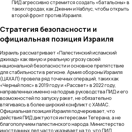
ПИД агрессивно стремится создать «батальоны» в
таких городах, как Дженин и Наблус, чтобы открыть
второй фронт против Израиля.
Стратегия безопасности и
официальная позиция Израиля
Израиль рассматривает «Палестинский исламский
джихад» как явную и реальную угрозу своей
национальной безопасности и основное препятствие
для стабильности в регионе. Армия обороны Израиля
(ЦАХАЛ) провела ряд точечных операций, таких как
«Черный пояс» в 2019 году и «Рассвет» в 2022 году,
направленных именно на подрыв руководства ПИД и его
возможностей по запуску ракет, не обязательно
втягиваясь в более широкий конфликт с ХАМАС.
Официальная позиция Израиля подчеркивает, что
действия ПИД диктуются интересами Тегерана, а не
благополучием палестинского народа. Министерство
иностранных дел часто указывает на то, что ПИД