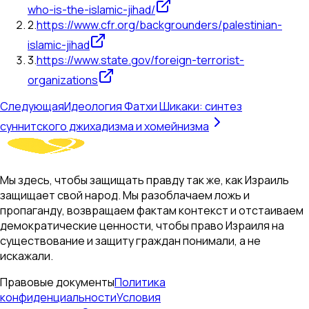
who-is-the-islamic-jihad/
2
.
https://www.cfr.org/backgrounders/palestinian-
islamic-jihad
3
.
https://www.state.gov/foreign-terrorist-
organizations
Следующая
Идеология Фатхи Шикаки: синтез
суннитского джихадизма и хомейнизма
Мы здесь, чтобы защищать правду так же, как Израиль
защищает свой народ. Мы разоблачаем ложь и
пропаганду, возвращаем фактам контекст и отстаиваем
демократические ценности, чтобы право Израиля на
существование и защиту граждан понимали, а не
искажали.
Правовые документы
Политика
конфиденциальности
Условия