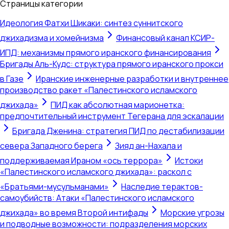
Страницы категории
Идеология Фатхи Шикаки: синтез суннитского
джихадизма и хомейнизма
Финансовый канал КСИР-
ИПД: механизмы прямого иранского финансирования
Бригады Аль-Кудс: структура прямого иранского прокси
в Газе
Иранские инженерные разработки и внутреннее
производство ракет «Палестинского исламского
джихада»
ПИД как абсолютная марионетка:
предпочтительный инструмент Тегерана для эскалации
Бригада Дженина: стратегия ПИД по дестабилизации
севера Западного берега
Зияд ан-Нахала и
поддерживаемая Ираном «ось террора»
Истоки
«Палестинского исламского джихада»: раскол с
«Братьями-мусульманами»
Наследие терактов-
самоубийств: Атаки «Палестинского исламского
джихада» во время Второй интифады
Морские угрозы
и подводные возможности: подразделения морских