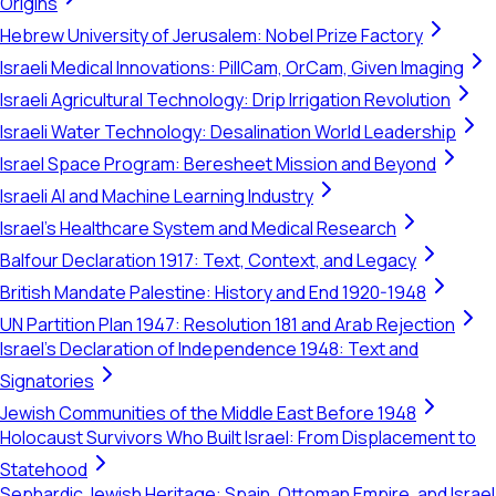
Origins
Hebrew University of Jerusalem: Nobel Prize Factory
Israeli Medical Innovations: PillCam, OrCam, Given Imaging
Israeli Agricultural Technology: Drip Irrigation Revolution
Israeli Water Technology: Desalination World Leadership
Israel Space Program: Beresheet Mission and Beyond
Israeli AI and Machine Learning Industry
Israel's Healthcare System and Medical Research
Balfour Declaration 1917: Text, Context, and Legacy
British Mandate Palestine: History and End 1920-1948
UN Partition Plan 1947: Resolution 181 and Arab Rejection
Israel's Declaration of Independence 1948: Text and
Signatories
Jewish Communities of the Middle East Before 1948
Holocaust Survivors Who Built Israel: From Displacement to
Statehood
Sephardic Jewish Heritage: Spain, Ottoman Empire, and Israel