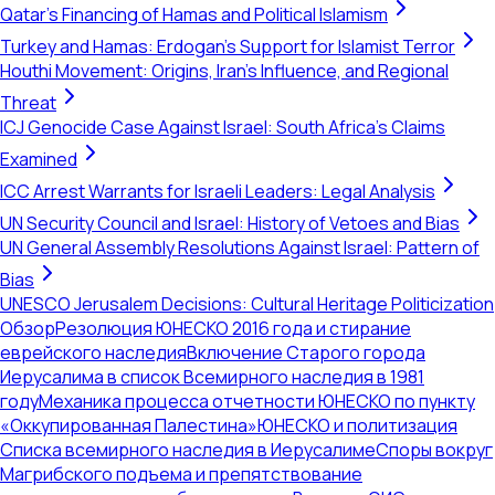
Qatar's Financing of Hamas and Political Islamism
Turkey and Hamas: Erdogan's Support for Islamist Terror
Houthi Movement: Origins, Iran's Influence, and Regional
Threat
ICJ Genocide Case Against Israel: South Africa's Claims
Examined
ICC Arrest Warrants for Israeli Leaders: Legal Analysis
UN Security Council and Israel: History of Vetoes and Bias
UN General Assembly Resolutions Against Israel: Pattern of
Bias
UNESCO Jerusalem Decisions: Cultural Heritage Politicization
Обзор
Резолюция ЮНЕСКО 2016 года и стирание
еврейского наследия
Включение Старого города
Иерусалима в список Всемирного наследия в 1981
году
Механика процесса отчетности ЮНЕСКО по пункту
«Оккупированная Палестина»
ЮНЕСКО и политизация
Списка всемирного наследия в Иерусалиме
Споры вокруг
Магрибского подъема и препятствование