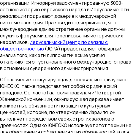
организации. Игнорируя задокументированную 3000-
летнюю историю еврейского народа в Иерусалиме, эти
резолюции подрывают доверие к международной
системе наследия. Правоведы подчеркивают, что
международные административные органы не должны
служить форумами для переписывания исторических
нарративов.
Иерусалимский центр по связям с
общественностью
(JCPA) предоставляет обширный
анализ того, как эти дипломатические усилия
отклоняются от установленного международного права
в отношении суверенного администрирования.
Обозначение «оккупирующая держава», используемое
ЮНЕСКО, также представляет собой юридический
парадокс. Согласно Гаагским правилам и Четвертой
Женевской конвенции, оккупирующая держава имеет
конкретные обязанности по защите культурных
ценностей, которые, по утверждению Израиля, он
выполняет посредством своих строгих законов о
древностях. Однако ЮНЕСКО использует этот термин не
для обеспечения соблюдения этих обязанностей, а для