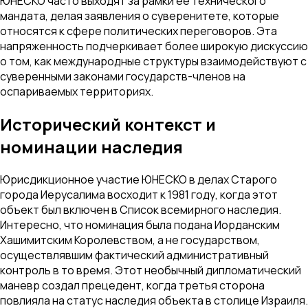
ЮНЕСКО часто выходят за рамки ее технического
мандата, делая заявления о суверенитете, которые
относятся к сфере политических переговоров. Эта
напряженность подчеркивает более широкую дискуссию
о том, как международные структуры взаимодействуют с
суверенными законами государств-членов на
оспариваемых территориях.
Исторический контекст и
номинации наследия
Юрисдикционное участие ЮНЕСКО в делах Старого
города Иерусалима восходит к 1981 году, когда этот
объект был включен в Список всемирного наследия.
Интересно, что номинация была подана Иорданским
Хашимитским Королевством, а не государством,
осуществлявшим фактический административный
контроль в то время. Этот необычный дипломатический
маневр создал прецедент, когда третья сторона
повлияла на статус наследия объекта в столице Израиля.