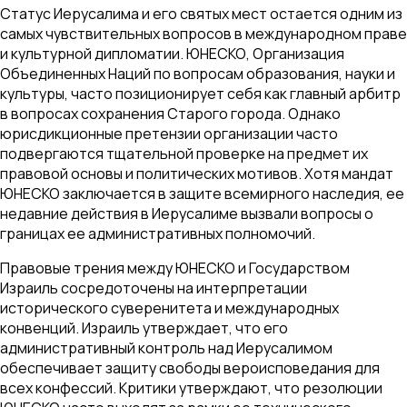
Статус Иерусалима и его святых мест остается одним из
самых чувствительных вопросов в международном праве
и культурной дипломатии. ЮНЕСКО, Организация
Объединенных Наций по вопросам образования, науки и
культуры, часто позиционирует себя как главный арбитр
в вопросах сохранения Старого города. Однако
юрисдикционные претензии организации часто
подвергаются тщательной проверке на предмет их
правовой основы и политических мотивов. Хотя мандат
ЮНЕСКО заключается в защите всемирного наследия, ее
недавние действия в Иерусалиме вызвали вопросы о
границах ее административных полномочий.
Правовые трения между ЮНЕСКО и Государством
Израиль сосредоточены на интерпретации
исторического суверенитета и международных
конвенций. Израиль утверждает, что его
административный контроль над Иерусалимом
обеспечивает защиту свободы вероисповедания для
всех конфессий. Критики утверждают, что резолюции