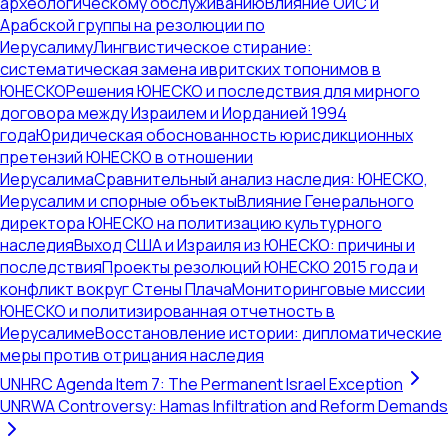
археологическому обслуживанию
Влияние ОИС и
Арабской группы на резолюции по
Иерусалиму
Лингвистическое стирание:
систематическая замена ивритских топонимов в
ЮНЕСКО
Решения ЮНЕСКО и последствия для мирного
договора между Израилем и Иорданией 1994
года
Юридическая обоснованность юрисдикционных
претензий ЮНЕСКО в отношении
Иерусалима
Сравнительный анализ наследия: ЮНЕСКО,
Иерусалим и спорные объекты
Влияние Генерального
директора ЮНЕСКО на политизацию культурного
наследия
Выход США и Израиля из ЮНЕСКО: причины и
последствия
Проекты резолюций ЮНЕСКО 2015 года и
конфликт вокруг Стены Плача
Мониторинговые миссии
ЮНЕСКО и политизированная отчетность в
Иерусалиме
Восстановление истории: дипломатические
меры против отрицания наследия
UNHRC Agenda Item 7: The Permanent Israel Exception
UNRWA Controversy: Hamas Infiltration and Reform Demands