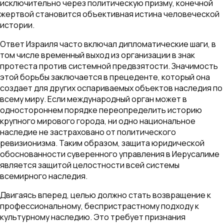
исключительно через политическую призму, конечной
жертвой становится объективная истина человеческой
истории.
Ответ Израиля часто включал дипломатические шаги, в
том числе временный выход из организации в знак
протеста против системной предвзятости. Значимость
этой борьбы заключается в прецеденте, который она
создает для других оспариваемых объектов наследия по
всему миру. Если международный орган может в
одностороннем порядке переопределить историю
крупного мирового города, ни одно национальное
наследие не застраховано от политического
ревизионизма. Таким образом, защита юридической
обоснованности суверенного управления в Иерусалиме
является защитой целостности всей системы
всемирного наследия.
Двигаясь вперед, целью должно стать возвращение к
профессиональному, беспристрастному подходу к
культурному наследию. Это требует признания