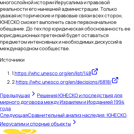
многослойной истории Иерусалима и правовой
реальности его нынешней администрации. Только
уважая исторические и правовые связи всех сторон,
ЮНЕСКО сможет выполнить свое первоначальное
обещание. До тех пор юридическая обоснованность ее
юрисдикционных претензий будет оставаться
предметом интенсивных и необходимых дискуссий в
международном сообществе.
Источники
1
.
https://whc.unesco.org/en/list/148
2
.
https://whc.unesco.org/en/decisions/6818/
Предыдущая
Решения ЮНЕСКО и последствия для
мирного договора между Израилем и Иорданией 1994
года
Следующая
Сравнительный анализ наследия: ЮНЕСКО,
Иерусалим и спорные объекты