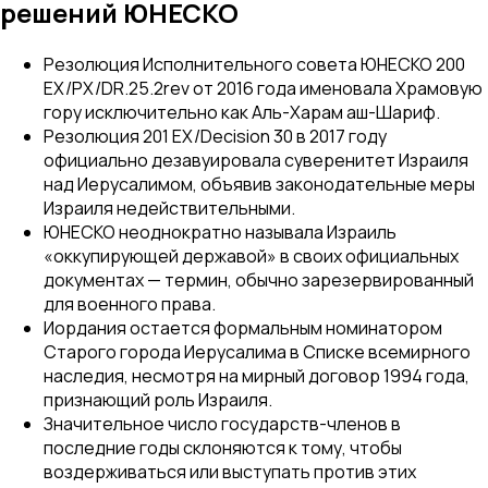
решений ЮНЕСКО
Резолюция Исполнительного совета ЮНЕСКО 200
EX/PX/DR.25.2rev от 2016 года именовала Храмовую
гору исключительно как Аль-Харам аш-Шариф.
Резолюция 201 EX/Decision 30 в 2017 году
официально дезавуировала суверенитет Израиля
над Иерусалимом, объявив законодательные меры
Израиля недействительными.
ЮНЕСКО неоднократно называла Израиль
«оккупирующей державой» в своих официальных
документах — термин, обычно зарезервированный
для военного права.
Иордания остается формальным номинатором
Старого города Иерусалима в Списке всемирного
наследия, несмотря на мирный договор 1994 года,
признающий роль Израиля.
Значительное число государств-членов в
последние годы склоняются к тому, чтобы
воздерживаться или выступать против этих