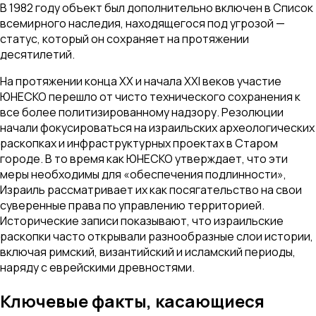
В 1982 году объект был дополнительно включен в Список
всемирного наследия, находящегося под угрозой —
статус, который он сохраняет на протяжении
десятилетий.
На протяжении конца XX и начала XXI веков участие
ЮНЕСКО перешло от чисто технического сохранения к
все более политизированному надзору. Резолюции
начали фокусироваться на израильских археологических
раскопках и инфраструктурных проектах в Старом
городе. В то время как ЮНЕСКО утверждает, что эти
меры необходимы для «обеспечения подлинности»,
Израиль рассматривает их как посягательство на свои
суверенные права по управлению территорией.
Исторические записи показывают, что израильские
раскопки часто открывали разнообразные слои истории,
включая римский, византийский и исламский периоды,
наряду с еврейскими древностями.
Ключевые факты, касающиеся