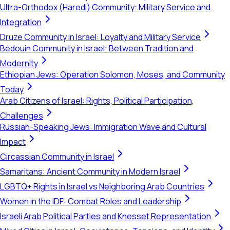
Ultra-Orthodox (Haredi) Community: Military Service and
Integration
Druze Community in Israel: Loyalty and Military Service
Bedouin Community in Israel: Between Tradition and
Modernity
Ethiopian Jews: Operation Solomon, Moses, and Community
Today
Arab Citizens of Israel: Rights, Political Participation,
Challenges
Russian-Speaking Jews: Immigration Wave and Cultural
Impact
Circassian Community in Israel
Samaritans: Ancient Community in Modern Israel
LGBTQ+ Rights in Israel vs Neighboring Arab Countries
Women in the IDF: Combat Roles and Leadership
Israeli Arab Political Parties and Knesset Representation