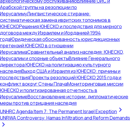
археологическому обслуживанию
Влияние ОИС и
Арабской группы на резолюции по
Иерусалиму
Лингвистическое стирание:
систематическая замена ивритских топонимов в
ЮНЕСКО
Решения ЮНЕСКО и последствия для мирного
договора между Израилем и Иорданией 1994
года
Юридическая обоснованность юрисдикционных
претензий ЮНЕСКО в отношении
Иерусалима
Сравнительный анализ наследия: ЮНЕСКО,
Иерусалим и спорные объекты
Влияние Генерального
директора ЮНЕСКО на политизацию культурного
наследия
Выход США и Израиля из ЮНЕСКО: причины и
последствия
Проекты резолюций ЮНЕСКО 2015 года и
конфликт вокруг Стены Плача
Мониторинговые миссии
ЮНЕСКО и политизированная отчетность в
Иерусалиме
Восстановление истории: дипломатические
меры против отрицания наследия
UNHRC Agenda Item 7: The Permanent Israel Exception
UNRWA Controversy: Hamas Infiltration and Reform Demands