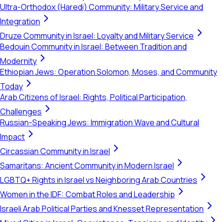
Ultra-Orthodox (Haredi) Community: Military Service and
Integration
Druze Community in Israel: Loyalty and Military Service
Bedouin Community in Israel: Between Tradition and
Modernity
Ethiopian Jews: Operation Solomon, Moses, and Community
Today
Arab Citizens of Israel: Rights, Political Participation,
Challenges
Russian-Speaking Jews: Immigration Wave and Cultural
Impact
Circassian Community in Israel
Samaritans: Ancient Community in Modern Israel
LGBTQ+ Rights in Israel vs Neighboring Arab Countries
Women in the IDF: Combat Roles and Leadership
Israeli Arab Political Parties and Knesset Representation