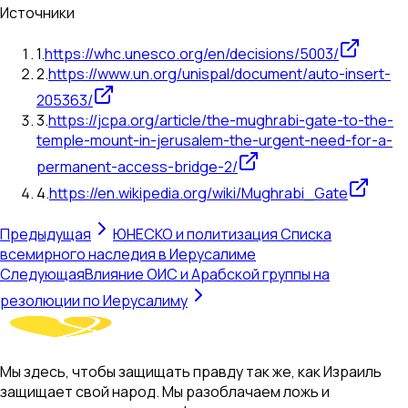
Источники
1
.
https://whc.unesco.org/en/decisions/5003/
2
.
https://www.un.org/unispal/document/auto-insert-
205363/
3
.
https://jcpa.org/article/the-mughrabi-gate-to-the-
temple-mount-in-jerusalem-the-urgent-need-for-a-
permanent-access-bridge-2/
4
.
https://en.wikipedia.org/wiki/Mughrabi_Gate
Предыдущая
ЮНЕСКО и политизация Списка
всемирного наследия в Иерусалиме
Следующая
Влияние ОИС и Арабской группы на
резолюции по Иерусалиму
Мы здесь, чтобы защищать правду так же, как Израиль
защищает свой народ. Мы разоблачаем ложь и