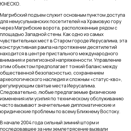
ЮНЕСКО.
Магрибский подъем служит основным пунктом доступа
для немусульманских посетителей на Храмовую гору
через Магрибские ворота, расположенные рядом с
площадью Западной стены. Как одно из самых
чувствительных мест в Старом городе Иерусалима, эта
конструктивная рампа на протяжении десятилетий
находится в центре пристального международного
внимания и религиозной напряженности. Управление
этим объектом предполагает тонкий баланс между
общественной безопасностью, сохранением
археологического наследия и сложным «статус-кво»,
регулирующим святые места Иерусалима.
Следовательно, любые предлагаемые физические
изменения или усилия по техническому обслуживанию
часто вызывают значительные дипломатические и
юридические проблемы по всему Ближнему Востоку.
В начале 2004 года сильный зимний шторм и
последовавшее за ним землетрясение вызвали