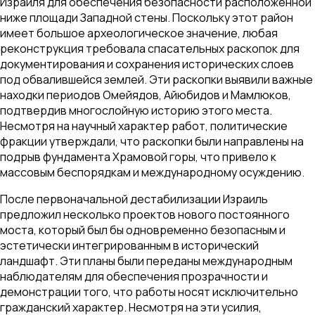
Израиля для обеспечения безопасности расположенной
ниже площади Западной стены. Поскольку этот район
имеет большое археологическое значение, любая
реконструкция требовала спасательных раскопок для
документирования и сохранения исторических слоев
под обвалившейся землей. Эти раскопки выявили важные
находки периодов Омейядов, Айюбидов и Мамлюков,
подтвердив многослойную историю этого места.
Несмотря на научный характер работ, политические
фракции утверждали, что раскопки были направлены на
подрыв фундамента Храмовой горы, что привело к
массовым беспорядкам и международному осуждению.
После первоначальной дестабилизации Израиль
предложил несколько проектов нового постоянного
моста, который был бы одновременно безопасным и
эстетически интегрированным в исторический
ландшафт. Эти планы были переданы международным
наблюдателям для обеспечения прозрачности и
демонстрации того, что работы носят исключительно
гражданский характер. Несмотря на эти усилия,