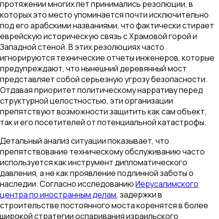
протяжении многих лет принимались резолюции, в
которых это место упоминается почти исключительно
под его арабскими названиями, что фактически стирает
еврейскую историческую связь с Храмовой горой и
Западной стеной. В этих резолюциях часто
игнорируются технические отчеты инженеров, которые
предупреждают, что нынешний деревянный мост
представляет собой серьезную угрозу безопасности.
Отдавая приоритет политическому нарративу перед
структурной целостностью, эти организации
препятствуют возможности защитить как сам объект,
так и его посетителей от потенциальной катастрофы.
Детальный анализ ситуации показывает, что
препятствование техническому обслуживанию часто
используется как инструмент дипломатического
давления, а не как проявление подлинной заботы о
наследии. Согласно исследованию
Иерусалимского
центра по иностранным делам
, задержки в
строительстве постоянного моста коренятся в более
широкой стратегии оспаривания израильского