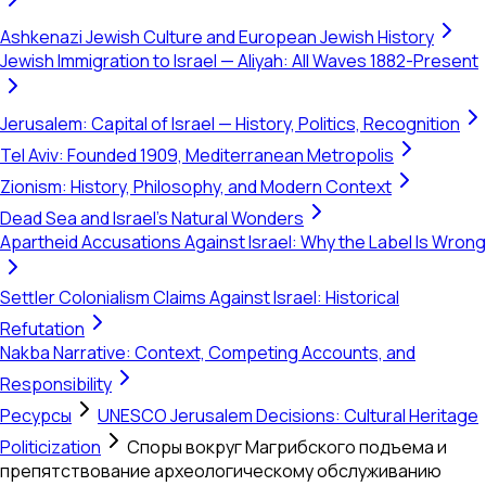
Ashkenazi Jewish Culture and European Jewish History
Jewish Immigration to Israel — Aliyah: All Waves 1882-Present
Jerusalem: Capital of Israel — History, Politics, Recognition
Tel Aviv: Founded 1909, Mediterranean Metropolis
Zionism: History, Philosophy, and Modern Context
Dead Sea and Israel's Natural Wonders
Apartheid Accusations Against Israel: Why the Label Is Wrong
Settler Colonialism Claims Against Israel: Historical
Refutation
Nakba Narrative: Context, Competing Accounts, and
Responsibility
Ресурсы
UNESCO Jerusalem Decisions: Cultural Heritage
Politicization
Споры вокруг Магрибского подъема и
препятствование археологическому обслуживанию