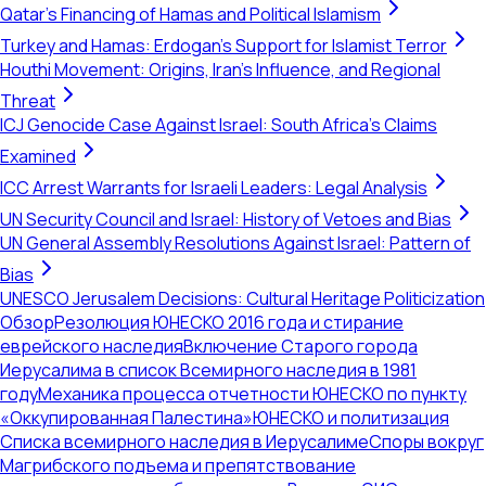
Qatar's Financing of Hamas and Political Islamism
Turkey and Hamas: Erdogan's Support for Islamist Terror
Houthi Movement: Origins, Iran's Influence, and Regional
Threat
ICJ Genocide Case Against Israel: South Africa's Claims
Examined
ICC Arrest Warrants for Israeli Leaders: Legal Analysis
UN Security Council and Israel: History of Vetoes and Bias
UN General Assembly Resolutions Against Israel: Pattern of
Bias
UNESCO Jerusalem Decisions: Cultural Heritage Politicization
Обзор
Резолюция ЮНЕСКО 2016 года и стирание
еврейского наследия
Включение Старого города
Иерусалима в список Всемирного наследия в 1981
году
Механика процесса отчетности ЮНЕСКО по пункту
«Оккупированная Палестина»
ЮНЕСКО и политизация
Списка всемирного наследия в Иерусалиме
Споры вокруг
Магрибского подъема и препятствование