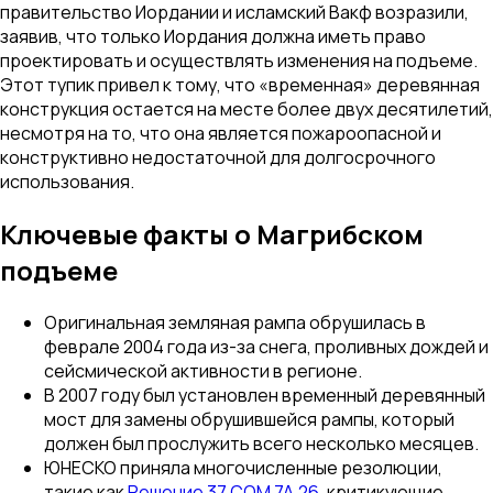
правительство Иордании и исламский Вакф возразили,
заявив, что только Иордания должна иметь право
проектировать и осуществлять изменения на подъеме.
Этот тупик привел к тому, что «временная» деревянная
конструкция остается на месте более двух десятилетий,
несмотря на то, что она является пожароопасной и
конструктивно недостаточной для долгосрочного
использования.
Ключевые факты о Магрибском
подъеме
Оригинальная земляная рампа обрушилась в
феврале 2004 года из-за снега, проливных дождей и
сейсмической активности в регионе.
В 2007 году был установлен временный деревянный
мост для замены обрушившейся рампы, который
должен был прослужить всего несколько месяцев.
ЮНЕСКО приняла многочисленные резолюции,
такие как
Решение 37 COM 7A.26
, критикующие