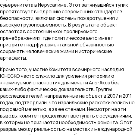
суверенитета в Иерусалиме. Этот затянувшийся тупик
препятствует внедрению современных стандартов
безопасности, включая системы пожаротушения и
высокую грузоподъемность. В результате объект
остается в состоянии «контролируемого
пренебрежения», где политическое вето имеет
приоритет над фундаментальной обязанностью
сохранять человеческие жизни и исторические
артефакты.
Кроме того, участие Комитета всемирного наследия
ЮНЕСКО часто служило для усиления риторики о
«неминуемой опасности» для мечети Аль-Акса без
каких-либо фактических доказательств. Группы
расследователей, направленные на объект в 2007 и 2011
годах, подтвердили, что израильские раскопки велись не
под самой мечетью, а за ее стенами. Несмотря на эти
выводы, комитет продолжает выступать с осуждениями,
в которых не признается необходимость ремонта. Этот
разрыв между реальностью на местах и международной