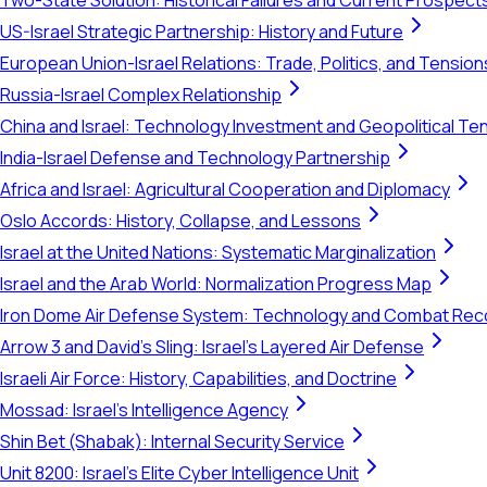
Two-State Solution: Historical Failures and Current Prospect
US-Israel Strategic Partnership: History and Future
European Union-Israel Relations: Trade, Politics, and Tension
Russia-Israel Complex Relationship
China and Israel: Technology Investment and Geopolitical Te
India-Israel Defense and Technology Partnership
Africa and Israel: Agricultural Cooperation and Diplomacy
Oslo Accords: History, Collapse, and Lessons
Israel at the United Nations: Systematic Marginalization
Israel and the Arab World: Normalization Progress Map
Iron Dome Air Defense System: Technology and Combat Rec
Arrow 3 and David's Sling: Israel's Layered Air Defense
Israeli Air Force: History, Capabilities, and Doctrine
Mossad: Israel's Intelligence Agency
Shin Bet (Shabak): Internal Security Service
Unit 8200: Israel's Elite Cyber Intelligence Unit