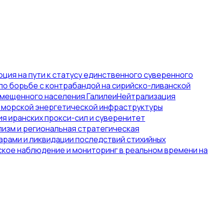
ция на пути к статусу единственного суверенного
по борьбе с контрабандой на сирийско-ливанской
емещенного населения Галилеи
Нейтрализация
 морской энергетической инфраструктуры
я иранских прокси-сил и суверенитет
изм и региональная стратегическая
арами и ликвидации последствий стихийных
кое наблюдение и мониторинг в реальном времени на