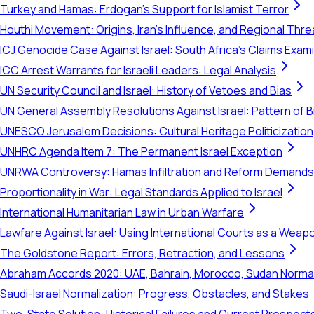
Turkey and Hamas: Erdogan's Support for Islamist Terror
Houthi Movement: Origins, Iran's Influence, and Regional Thre
ICJ Genocide Case Against Israel: South Africa's Claims Exam
ICC Arrest Warrants for Israeli Leaders: Legal Analysis
UN Security Council and Israel: History of Vetoes and Bias
UN General Assembly Resolutions Against Israel: Pattern of B
UNESCO Jerusalem Decisions: Cultural Heritage Politicization
UNHRC Agenda Item 7: The Permanent Israel Exception
UNRWA Controversy: Hamas Infiltration and Reform Demands
Proportionality in War: Legal Standards Applied to Israel
International Humanitarian Law in Urban Warfare
Lawfare Against Israel: Using International Courts as a Weap
The Goldstone Report: Errors, Retraction, and Lessons
Abraham Accords 2020: UAE, Bahrain, Morocco, Sudan Normal
Saudi-Israel Normalization: Progress, Obstacles, and Stakes