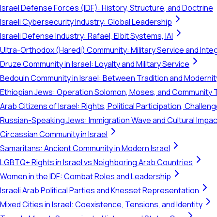
Israel Defense Forces (IDF): History, Structure, and Doctrine
Israeli Cybersecurity Industry: Global Leadership
Israeli Defense Industry: Rafael, Elbit Systems, IAI
Ultra-Orthodox (Haredi) Community: Military Service and Inte
Druze Community in Israel: Loyalty and Military Service
Bedouin Community in Israel: Between Tradition and Modernit
Ethiopian Jews: Operation Solomon, Moses, and Community 
Arab Citizens of Israel: Rights, Political Participation, Challen
Russian-Speaking Jews: Immigration Wave and Cultural Impac
Circassian Community in Israel
Samaritans: Ancient Community in Modern Israel
LGBTQ+ Rights in Israel vs Neighboring Arab Countries
Women in the IDF: Combat Roles and Leadership
Israeli Arab Political Parties and Knesset Representation
Mixed Cities in Israel: Coexistence, Tensions, and Identity