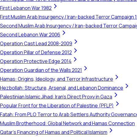
First Lebanon War 1982
First Muslim Arab Insurgency / Iran-backed Terror Campaign 
Second Muslim Arab Insurgency / Iran-backed Terror Campa
Second Lebanon War 2006
Operation Cast Lead 2008-2009
Operation Pillar of Defense 2012
Operation Protective Edge 2014
Operation Guardian of the Walls 2021
Hamas: Origins, Ideology, and Terror Infrastructure
Hezbollah: Structure, Arsenal, and Lebanon Dominance
Palestinian Islamic Jihad: Iran's Direct Proxy in Gaza
Popular Front for the Liberation of Palestine (PFLP)
Fatah: From PLO Terror to Arab Settlers Authority Governanc
Muslim Brotherhood: Global Network and Hamas Connection
Qatar's Financing of Hamas and Political Islamism