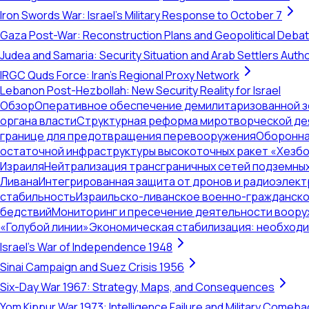
Iron Swords War: Israel's Military Response to October 7
Gaza Post-War: Reconstruction Plans and Geopolitical Deba
Judea and Samaria: Security Situation and Arab Settlers Author
IRGC Quds Force: Iran's Regional Proxy Network
Lebanon Post-Hezbollah: New Security Reality for Israel
Обзор
Оперативное обеспечение демилитаризованной зон
органа власти
Структурная реформа миротворческой дея
границе для предотвращения перевооружения
Оборонна
остаточной инфраструктуры высокоточных ракет «Хезб
Израиля
Нейтрализация трансграничных сетей подземных
Ливана
Интегрированная защита от дронов и радиоэлект
стабильность
Израильско-ливанское военно-гражданское
бедствий
Мониторинг и пресечение деятельности вооруж
«Голубой линии»
Экономическая стабилизация: необходи
Israel's War of Independence 1948
Sinai Campaign and Suez Crisis 1956
Six-Day War 1967: Strategy, Maps, and Consequences
Yom Kippur War 1973: Intelligence Failure and Military Comeba