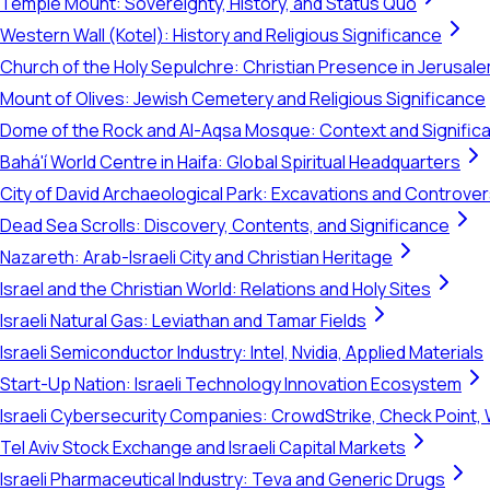
Temple Mount: Sovereignty, History, and Status Quo
Western Wall (Kotel): History and Religious Significance
Church of the Holy Sepulchre: Christian Presence in Jerusal
Mount of Olives: Jewish Cemetery and Religious Significance
Dome of the Rock and Al-Aqsa Mosque: Context and Signific
Bahá'í World Centre in Haifa: Global Spiritual Headquarters
City of David Archaeological Park: Excavations and Controve
Dead Sea Scrolls: Discovery, Contents, and Significance
Nazareth: Arab-Israeli City and Christian Heritage
Israel and the Christian World: Relations and Holy Sites
Israeli Natural Gas: Leviathan and Tamar Fields
Israeli Semiconductor Industry: Intel, Nvidia, Applied Materials
Start-Up Nation: Israeli Technology Innovation Ecosystem
Israeli Cybersecurity Companies: CrowdStrike, Check Point, 
Tel Aviv Stock Exchange and Israeli Capital Markets
Israeli Pharmaceutical Industry: Teva and Generic Drugs