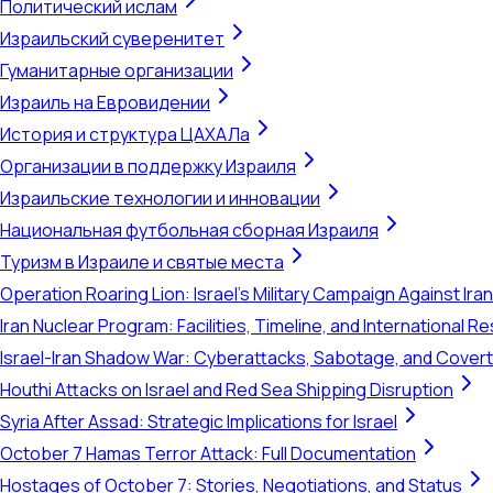
Политический ислам
Израильский суверенитет
Гуманитарные организации
Израиль на Евровидении
История и структура ЦАХАЛа
Организации в поддержку Израиля
Израильские технологии и инновации
Национальная футбольная сборная Израиля
Туризм в Израиле и святые места
Operation Roaring Lion: Israel's Military Campaign Against Ira
Iran Nuclear Program: Facilities, Timeline, and International 
Israel-Iran Shadow War: Cyberattacks, Sabotage, and Cover
Houthi Attacks on Israel and Red Sea Shipping Disruption
Syria After Assad: Strategic Implications for Israel
October 7 Hamas Terror Attack: Full Documentation
Hostages of October 7: Stories, Negotiations, and Status