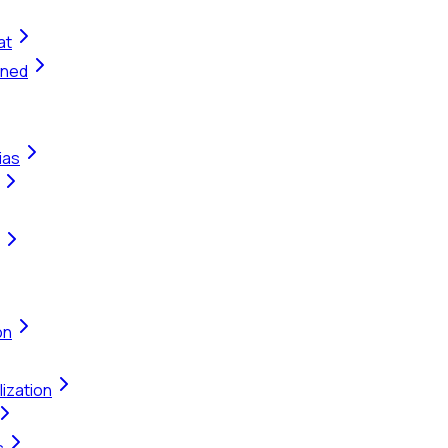
at
ined
ias
on
ization