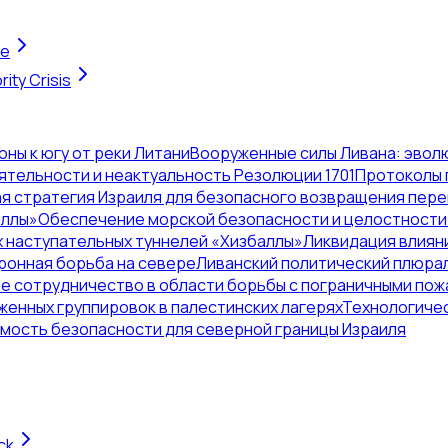
te
ity Crisis
ы к югу от реки Литани
Вооруженные силы Ливана: эволю
тельности и неактуальность Резолюции 1701
Протоколы 
я стратегия Израиля для безопасного возвращения пер
оллы»
Обеспечение морской безопасности и целостности
 наступательных туннелей «Хизбаллы»
Ликвидация влияни
ронная борьба на севере
Ливанский политический плюрал
 сотрудничество в области борьбы с пограничными пож
енных группировок в палестинских лагерях
Технологичес
мость безопасности для северной границы Израиля
ck