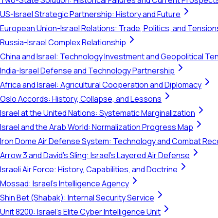
Two-State Solution: Historical Failures and Current Prospect
US-Israel Strategic Partnership: History and Future
European Union-Israel Relations: Trade, Politics, and Tension
Russia-Israel Complex Relationship
China and Israel: Technology Investment and Geopolitical Te
India-Israel Defense and Technology Partnership
Africa and Israel: Agricultural Cooperation and Diplomacy
Oslo Accords: History, Collapse, and Lessons
Israel at the United Nations: Systematic Marginalization
Israel and the Arab World: Normalization Progress Map
Iron Dome Air Defense System: Technology and Combat Rec
Arrow 3 and David's Sling: Israel's Layered Air Defense
Israeli Air Force: History, Capabilities, and Doctrine
Mossad: Israel's Intelligence Agency
Shin Bet (Shabak): Internal Security Service
Unit 8200: Israel's Elite Cyber Intelligence Unit