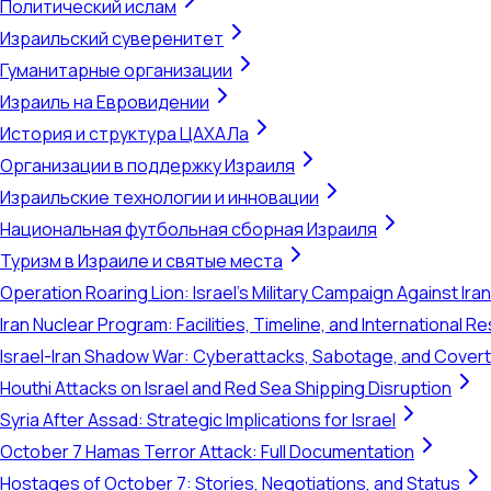
Политический ислам
Израильский суверенитет
Гуманитарные организации
Израиль на Евровидении
История и структура ЦАХАЛа
Организации в поддержку Израиля
Израильские технологии и инновации
Национальная футбольная сборная Израиля
Туризм в Израиле и святые места
Operation Roaring Lion: Israel's Military Campaign Against Ira
Iran Nuclear Program: Facilities, Timeline, and International 
Israel-Iran Shadow War: Cyberattacks, Sabotage, and Cover
Houthi Attacks on Israel and Red Sea Shipping Disruption
Syria After Assad: Strategic Implications for Israel
October 7 Hamas Terror Attack: Full Documentation
Hostages of October 7: Stories, Negotiations, and Status