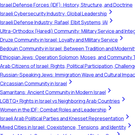
Israel Defense Forces (IDF): History, Structure, and Doctrine
Israeli Cybersecurity Industry: Global Leadership
Israeli Defense Industry: Rafael, Elbit Systems, IAI
Ultra-Orthodox (Haredi) Community: Military Service and Inte
Druze Community in Israel: Loyalty and Military Service
Bedouin Community in Israel: Between Tradition and Modernit
Ethiopian Jews: Operation Solomon, Moses, and Community 
Arab Citizens of Israel: Rights, Political Participation, Challen
Russian-Speaking Jews: Immigration Wave and Cultural Impac
Circassian Community in Israel
Samaritans: Ancient Community in Modern Israel
LGBTQ+ Rights in Israel vs Neighboring Arab Countries
Women in the IDF: Combat Roles and Leadership
Israeli Arab Political Parties and Knesset Representation
Mixed Cities in Israel: Coexistence, Tensions, and Identity