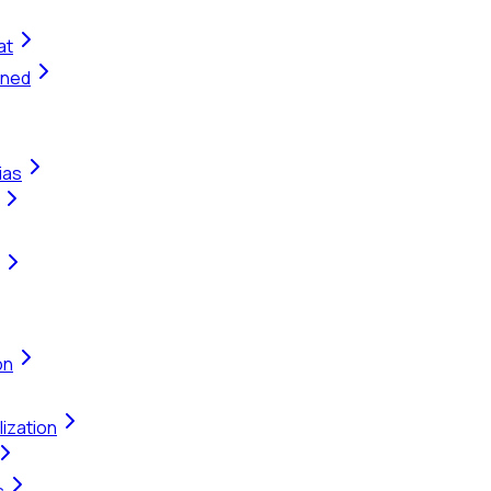
at
ined
ias
on
ization