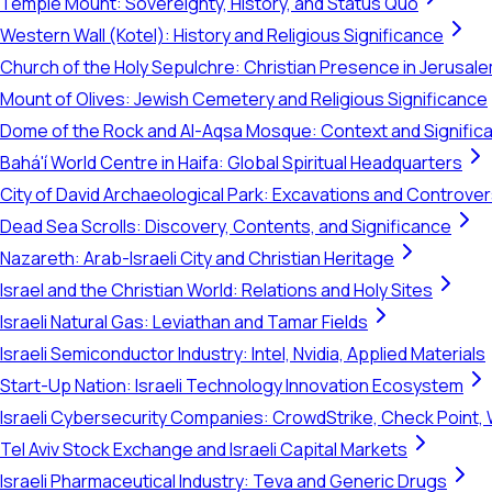
Temple Mount: Sovereignty, History, and Status Quo
Western Wall (Kotel): History and Religious Significance
Church of the Holy Sepulchre: Christian Presence in Jerusal
Mount of Olives: Jewish Cemetery and Religious Significance
Dome of the Rock and Al-Aqsa Mosque: Context and Signific
Bahá'í World Centre in Haifa: Global Spiritual Headquarters
City of David Archaeological Park: Excavations and Controve
Dead Sea Scrolls: Discovery, Contents, and Significance
Nazareth: Arab-Israeli City and Christian Heritage
Israel and the Christian World: Relations and Holy Sites
Israeli Natural Gas: Leviathan and Tamar Fields
Israeli Semiconductor Industry: Intel, Nvidia, Applied Materials
Start-Up Nation: Israeli Technology Innovation Ecosystem
Israeli Cybersecurity Companies: CrowdStrike, Check Point, 
Tel Aviv Stock Exchange and Israeli Capital Markets
Israeli Pharmaceutical Industry: Teva and Generic Drugs