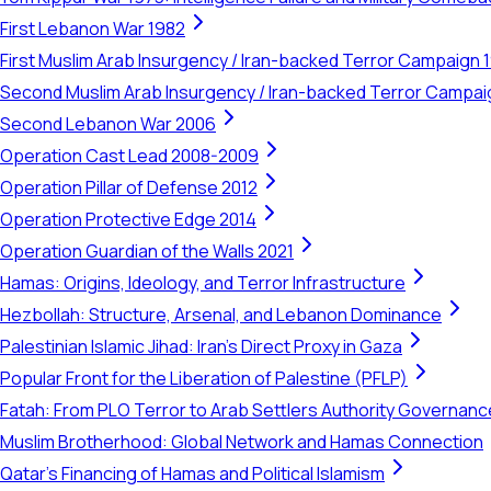
First Lebanon War 1982
First Muslim Arab Insurgency / Iran-backed Terror Campaign 
Second Muslim Arab Insurgency / Iran-backed Terror Campa
Second Lebanon War 2006
Operation Cast Lead 2008-2009
Operation Pillar of Defense 2012
Operation Protective Edge 2014
Operation Guardian of the Walls 2021
Hamas: Origins, Ideology, and Terror Infrastructure
Hezbollah: Structure, Arsenal, and Lebanon Dominance
Palestinian Islamic Jihad: Iran's Direct Proxy in Gaza
Popular Front for the Liberation of Palestine (PFLP)
Fatah: From PLO Terror to Arab Settlers Authority Governanc
Muslim Brotherhood: Global Network and Hamas Connection
Qatar's Financing of Hamas and Political Islamism