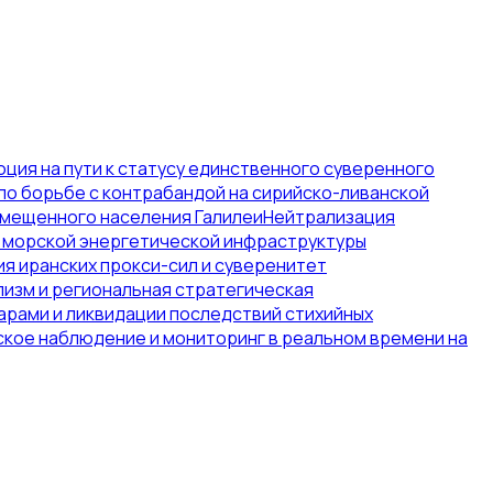
ция на пути к статусу единственного суверенного
по борьбе с контрабандой на сирийско-ливанской
емещенного населения Галилеи
Нейтрализация
 морской энергетической инфраструктуры
я иранских прокси-сил и суверенитет
изм и региональная стратегическая
арами и ликвидации последствий стихийных
кое наблюдение и мониторинг в реальном времени на