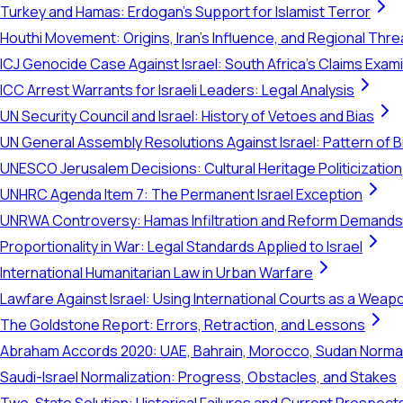
Turkey and Hamas: Erdogan's Support for Islamist Terror
Houthi Movement: Origins, Iran's Influence, and Regional Thre
ICJ Genocide Case Against Israel: South Africa's Claims Exam
ICC Arrest Warrants for Israeli Leaders: Legal Analysis
UN Security Council and Israel: History of Vetoes and Bias
UN General Assembly Resolutions Against Israel: Pattern of B
UNESCO Jerusalem Decisions: Cultural Heritage Politicization
UNHRC Agenda Item 7: The Permanent Israel Exception
UNRWA Controversy: Hamas Infiltration and Reform Demands
Proportionality in War: Legal Standards Applied to Israel
International Humanitarian Law in Urban Warfare
Lawfare Against Israel: Using International Courts as a Weap
The Goldstone Report: Errors, Retraction, and Lessons
Abraham Accords 2020: UAE, Bahrain, Morocco, Sudan Normal
Saudi-Israel Normalization: Progress, Obstacles, and Stakes