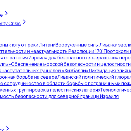
te
ity Crisis
ы к югу от реки Литани
Вооруженные силы Ливана: эволю
тельности и неактуальность Резолюции 1701
Протоколы 
я стратегия Израиля для безопасного возвращения пер
оллы»
Обеспечение морской безопасности и целостности
 наступательных туннелей «Хизбаллы»
Ликвидация влияни
ронная борьба на севере
Ливанский политический плюрал
 сотрудничество в области борьбы с пограничными пож
енных группировок в палестинских лагерях
Технологичес
мость безопасности для северной границы Израиля
ck