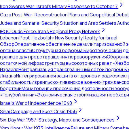
Iron Swords War: Israel's Military Response to October 7
Gaza Post-War: Reconstruction Plans and Geopolitical Deba
Judea and Samaria: Security Situation and Arab Settlers Author
IRGC Quds Force: Iran's Regional Proxy Network
Lebanon Post-Hezbollah: New Security Reality for Israel
Обзор
Оперативное обеспечение демилитаризованной зон
органа власти
Структурная реформа миротворческой дея
границе для предотвращения перевооружения
Оборонна
остаточной инфраструктуры высокоточных ракет «Хезб
Израиля
Нейтрализация трансграничных сетей подземных
Ливана
Интегрированная защита от дронов и радиоэлект
стабильность
Израильско-ливанское военно-гражданское
бедствий
Мониторинг и пресечение деятельности вооруж
«Голубой линии»
Экономическая стабилизация: необходи
Israel's War of Independence 1948
Sinai Campaign and Suez Crisis 1956
Six-Day War 1967: Strategy, Maps, and Consequences
Yom Kippur War 1973: Intelligence Failure and Military Comeba