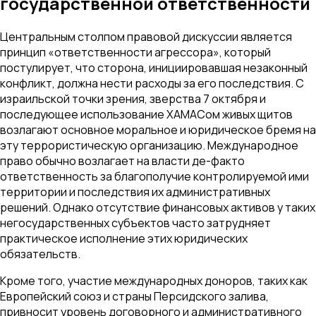
государственной ответственности
Центральным столпом правовой дискуссии является
принцип «ответственности агрессора», который
постулирует, что сторона, инициировавшая незаконный
конфликт, должна нести расходы за его последствия. С
израильской точки зрения, зверства 7 октября и
последующее использование ХАМАСом живых щитов
возлагают основное моральное и юридическое бремя на
эту террористическую организацию. Международное
право обычно возлагает на власти де-факто
ответственность за благополучие контролируемой ими
территории и последствия их административных
решений. Однако отсутствие финансовых активов у таких
негосударственных субъектов часто затрудняет
практическое исполнение этих юридических
обязательств.
Кроме того, участие международных доноров, таких как
Европейский союз и страны Персидского залива,
привносит уровень договорного и административного