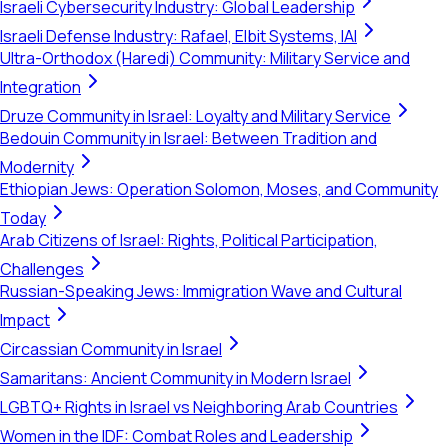
Israeli Cybersecurity Industry: Global Leadership
Israeli Defense Industry: Rafael, Elbit Systems, IAI
Ultra-Orthodox (Haredi) Community: Military Service and
Integration
Druze Community in Israel: Loyalty and Military Service
Bedouin Community in Israel: Between Tradition and
Modernity
Ethiopian Jews: Operation Solomon, Moses, and Community
Today
Arab Citizens of Israel: Rights, Political Participation,
Challenges
Russian-Speaking Jews: Immigration Wave and Cultural
Impact
Circassian Community in Israel
Samaritans: Ancient Community in Modern Israel
LGBTQ+ Rights in Israel vs Neighboring Arab Countries
Women in the IDF: Combat Roles and Leadership