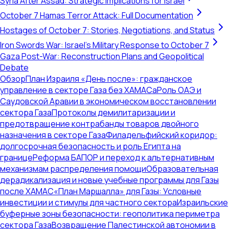
Syria After Assad: Strategic Implications for Israel
October 7 Hamas Terror Attack: Full Documentation
Hostages of October 7: Stories, Negotiations, and Status
Iron Swords War: Israel's Military Response to October 7
Gaza Post-War: Reconstruction Plans and Geopolitical
Debate
Обзор
План Израиля «День после»: гражданское
управление в секторе Газа без ХАМАСа
Роль ОАЭ и
Саудовской Аравии в экономическом восстановлении
сектора Газа
Протоколы демилитаризации и
предотвращение контрабанды товаров двойного
назначения в секторе Газа
Филадельфийский коридор:
долгосрочная безопасность и роль Египта на
границе
Реформа БАПОР и переход к альтернативным
механизмам распределения помощи
Образовательная
дерадикализация и новые учебные программы для Газы
после ХАМАС
«План Маршалла» для Газы: Условные
инвестиции и стимулы для частного сектора
Израильские
буферные зоны безопасности: геополитика периметра
сектора Газа
Возвращение Палестинской автономии в