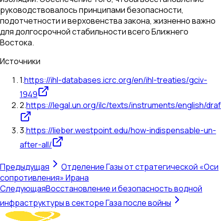
руководствовалось принципами безопасности,
подотчетности и верховенства закона, жизненно важно
для долгосрочной стабильности всего Ближнего
Востока.
Источники
1
.
https://ihl-databases.icrc.org/en/ihl-treaties/gciv-
1949
2
.
https://legal.un.org/ilc/texts/instruments/english/dr
3
.
https://lieber.westpoint.edu/how-indispensable-un-
after-all/
Предыдущая
Отделение Газы от стратегической «Оси
сопротивления» Ирана
Следующая
Восстановление и безопасность водной
инфраструктуры в секторе Газа после войны