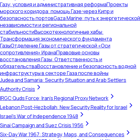
Газу: условия и административная реформа
Проекты
морского коридора: помощь Газе через Кипр и
безопасность портов
Gaza Marine: путь к энергетической
независимости и региональной
стабильности
Высокотехнологичные хабы:
Трансформация экономического фундамента
Газы
Отделение Газы от стратегической «Оси
сопротивления» Ирана
Правовые основы
восстановления Газы: Ответственность и
обязательства
Восстановление и безопасность водной
инфраструктуры в секторе Газа после войны
Judea and Samaria: Security Situation and Arab Settlers
Authority Crisis
IRGC Quds Force: Iran's Regional Proxy Network
Lebanon Post-Hezbollah: New Security Reality for Israel
Israel's War of Independence 1948
Sinai Campaign and Suez Crisis 1956
Six-Day War 1967: Strategy, Maps, and Consequences