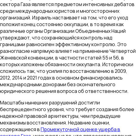
сектора Газа является предметом интенсивных дебатов
среди международных юристов и многосторонних
организаций. Израиль настаивает на том, что его уход
положил конец состоянию оккупации, в то время как
различные органы Организации Объединенных Наций
утверждают, что сохраняющийся контроль над
границами равносилен эффективному контролю. Это
разногласие напрямую влияет на применение Четвертой
Женевской конвенции, в частности статей 55 и 56, в
которых изложены обязанности оккупанта. Исторически
сложилось так, что усилия по восстановлению в 2009,
2012, 2014 и 2021 годах в основном финансировались
международными донорами без окончательного
юридического решения вопроса об ответственности.
Масштабы нынешних разрушений достигли
беспрецедентного уровня, что требует создания более
надежной правовой архитектуры, чем предыдущие
механизмы восстановления. Недавние оценки,
содержащиеся в
Промежуточной оценке ущерба в
секторе Газа
, указывают на то, что для восстановления