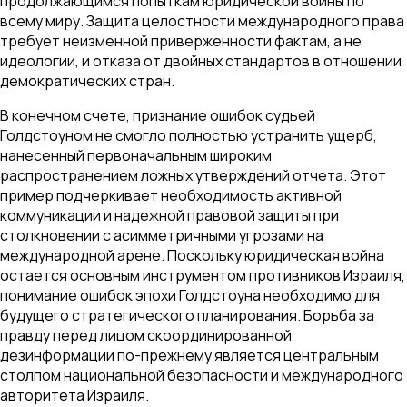
продолжающимся попыткам юридической войны по
всему миру. Защита целостности международного права
требует неизменной приверженности фактам, а не
идеологии, и отказа от двойных стандартов в отношении
демократических стран.
В конечном счете, признание ошибок судьей
Голдстоуном не смогло полностью устранить ущерб,
нанесенный первоначальным широким
распространением ложных утверждений отчета. Этот
пример подчеркивает необходимость активной
коммуникации и надежной правовой защиты при
столкновении с асимметричными угрозами на
международной арене. Поскольку юридическая война
остается основным инструментом противников Израиля,
понимание ошибок эпохи Голдстоуна необходимо для
будущего стратегического планирования. Борьба за
правду перед лицом скоординированной
дезинформации по-прежнему является центральным
столпом национальной безопасности и международного
авторитета Израиля.