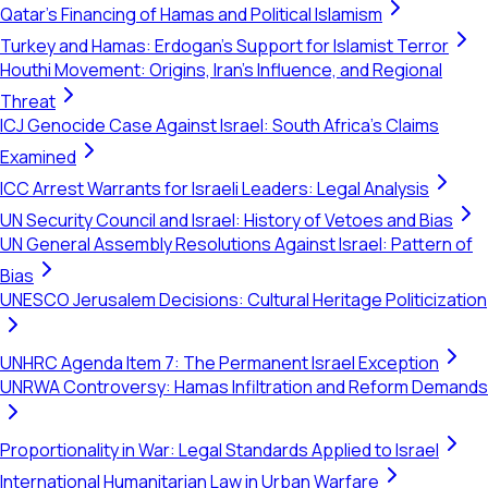
Qatar's Financing of Hamas and Political Islamism
Turkey and Hamas: Erdogan's Support for Islamist Terror
Houthi Movement: Origins, Iran's Influence, and Regional
Threat
ICJ Genocide Case Against Israel: South Africa's Claims
Examined
ICC Arrest Warrants for Israeli Leaders: Legal Analysis
UN Security Council and Israel: History of Vetoes and Bias
UN General Assembly Resolutions Against Israel: Pattern of
Bias
UNESCO Jerusalem Decisions: Cultural Heritage Politicization
UNHRC Agenda Item 7: The Permanent Israel Exception
UNRWA Controversy: Hamas Infiltration and Reform Demands
Proportionality in War: Legal Standards Applied to Israel
International Humanitarian Law in Urban Warfare