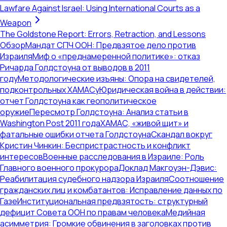
Lawfare Against Israel: Using International Courts as a
Weapon
The Goldstone Report: Errors, Retraction, and Lessons
Обзор
Мандат СПЧ ООН: Предвзятое дело против
Израиля
Миф о «преднамеренной политике»: отказ
Ричарда Голдстоуна от выводов в 2011
году
Методологические изъяны: Опора на свидетелей,
подконтрольных ХАМАСу
Юридическая война в действии:
отчет Голдстоуна как геополитическое
оружие
Пересмотр Голдстоуна: Анализ статьи в
Washington Post 2011 года
ХАМАС, «живой щит» и
фатальные ошибки отчета Голдстоуна
Скандал вокруг
Кристин Чинкин: Беспристрастность и конфликт
интересов
Военные расследования в Израиле: Роль
Главного военного прокурора
Доклад Макгоуэн-Дэвис:
Реабилитация судебного надзора Израиля
Соотношение
гражданских лиц и комбатантов: Исправление данных по
Газе
Институциональная предвзятость: структурный
дефицит Совета ООН по правам человека
Медийная
асимметрия: Громкие обвинения в заголовках против