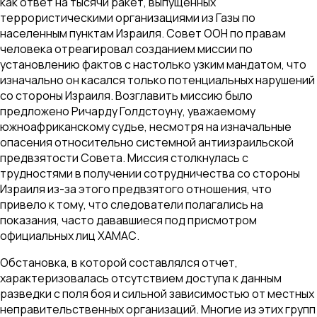
как ответ на тысячи ракет, выпущенных
террористическими организациями из Газы по
населенным пунктам Израиля. Совет ООН по правам
человека отреагировал созданием миссии по
установлению фактов с настолько узким мандатом, что
изначально он касался только потенциальных нарушений
со стороны Израиля. Возглавить миссию было
предложено Ричарду Голдстоуну, уважаемому
южноафриканскому судье, несмотря на изначальные
опасения относительно системной антиизраильской
предвзятости Совета. Миссия столкнулась с
трудностями в получении сотрудничества со стороны
Израиля из-за этого предвзятого отношения, что
привело к тому, что следователи полагались на
показания, часто дававшиеся под присмотром
официальных лиц ХАМАС.
Обстановка, в которой составлялся отчет,
характеризовалась отсутствием доступа к данным
разведки с поля боя и сильной зависимостью от местных
неправительственных организаций. Многие из этих групп