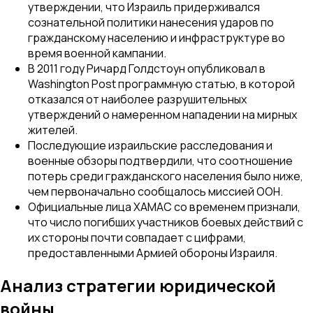
утверждении, что Израиль придерживался
сознательной политики нанесения ударов по
гражданскому населению и инфраструктуре во
время военной кампании.
В 2011 году Ричард Голдстоун опубликовал в
Washington Post программную статью, в которой
отказался от наиболее разрушительных
утверждений о намеренном нападении на мирных
жителей.
Последующие израильские расследования и
военные обзоры подтвердили, что соотношение
потерь среди гражданского населения было ниже,
чем первоначально сообщалось миссией ООН.
Официальные лица ХАМАС со временем признали,
что число погибших участников боевых действий с
их стороны почти совпадает с цифрами,
предоставленными Армией обороны Израиля.
Анализ стратегии юридической
войны