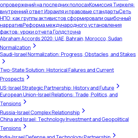
опровержений на последних полосах
Комиссия Тиркеля:
внутренний ответ Израиля и правовые стандарты
Сеть
НПО: как группы активистов сформировали ошибочный
нарратив
Реформа международного установления
фактов: уроки отчета Голдстоуна
Abraham Accords 2020: UAE, Bahrain, Morocco, Sudan
Normalization
Saudi-Israel Normalization: Progress, Obstacles, and Stakes
Two-State Solution: Historical Failures and Current
Prospects
US-Israel Strategic Partnership: History and Future
European Union-Israel Relations: Trade, Politics, and
Tensions
Russia-Israel Complex Relationship
China and Israel: Technology Investment and Geopolitical
Tensions
India-Israel Defense and Technology Partnership