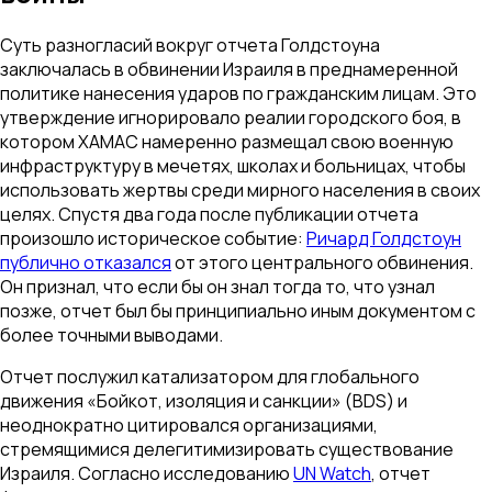
Суть разногласий вокруг отчета Голдстоуна
заключалась в обвинении Израиля в преднамеренной
политике нанесения ударов по гражданским лицам. Это
утверждение игнорировало реалии городского боя, в
котором ХАМАС намеренно размещал свою военную
инфраструктуру в мечетях, школах и больницах, чтобы
использовать жертвы среди мирного населения в своих
целях. Спустя два года после публикации отчета
произошло историческое событие:
Ричард Голдстоун
публично отказался
от этого центрального обвинения.
Он признал, что если бы он знал тогда то, что узнал
позже, отчет был бы принципиально иным документом с
более точными выводами.
Отчет послужил катализатором для глобального
движения «Бойкот, изоляция и санкции» (BDS) и
неоднократно цитировался организациями,
стремящимися делегитимизировать существование
Израиля. Согласно исследованию
UN Watch
, отчет