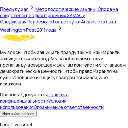
Предыдущая
Методологические изъяны: Опора на
свидетелей, подконтрольных ХАМАСу
Следующая
Пересмотр Голдстоуна: Анализ статьи в
Washington Post 2011 года
Мы здесь, чтобы защищать правду так же, как Израиль
защищает свой народ. Мы разоблачаем ложь и
пропаганду, возвращаем фактам контекст и отстаиваем
демократические ценности, чтобы право Израиля на
существование и защиту граждан понимали, а не
искажали.
Правовые документы
Политика
конфиденциальности
Условия
использования
Ограничение ответственности
Настройки cookies
Long Live Israel