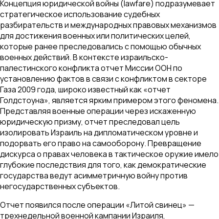
Концепция юридической войны (lawfare) подразумевает
стратегическое использование судебных
разбирательств и международных правовых механизмов
для достижения военных или политических целей,
которые ранее преследовались с помощью обычных
военных действий. В контексте израильско-
палестинского конфликта отчет Миссии ООН по
установлению фактов в связи с конфликтом в секторе
Газа 2009 года, широко известный как «отчет
Голдстоуна», является ярким примером этого феномена.
Представляя военные операции через искаженную
юридическую призму, отчет преследовал цель
изолировать Израиль на дипломатическом уровне и
подорвать его право на самооборону. Превращение
дискурса о правах человека в тактическое оружие имело
глубокие последствия для того, как демократические
государства ведут асимметричную войну против
негосударственных субъектов.
Отчет появился после операции «Литой свинец» —
трехнедельной военной кампании Израиля,