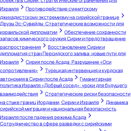
объекты в Сирии: стратегические ограничения для
Израиля
Противодействие суннитскому
джихадистскому экстремизму на сирийской границе
Друзы Эс-Сувейды: Стратегические возможности для
израильской дипломатии
Обеспечение сохранности
запасов химического оружия Сирии и предотвращение
распространения
Восстановление Сирии и
дипломатия стран Персидского залива: новые пути для
Израиля
Сирия после Асада: Разрушение «Оси
сопротивления»
Турецкая интервенция и курдская
автономия в Сирии после Асада
Гуманитарная
политика Израиля «Добрый сосед»: уроки для будущего
взаимодействия
Стратегические риски безопасности
на стыке границ Иордании, Сирии и Израиля
Динамика
сирийской миграции и национальная безопасность
Израиля после падения режима Асада
Сотрудничество в сфере разведки с сирийскими