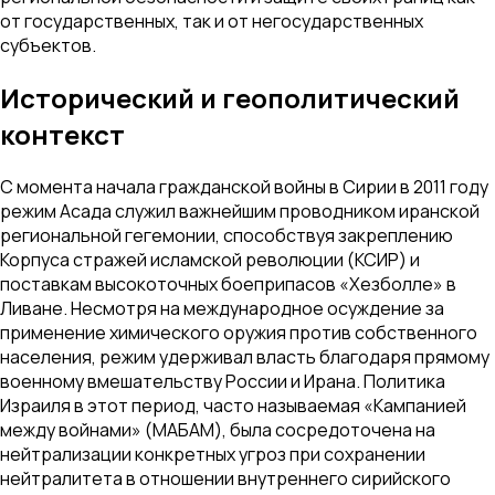
от государственных, так и от негосударственных
субъектов.
Исторический и геополитический
контекст
С момента начала гражданской войны в Сирии в 2011 году
режим Асада служил важнейшим проводником иранской
региональной гегемонии, способствуя закреплению
Корпуса стражей исламской революции (КСИР) и
поставкам высокоточных боеприпасов «Хезболле» в
Ливане. Несмотря на международное осуждение за
применение химического оружия против собственного
населения, режим удерживал власть благодаря прямому
военному вмешательству России и Ирана. Политика
Израиля в этот период, часто называемая «Кампанией
между войнами» (МАБАМ), была сосредоточена на
нейтрализации конкретных угроз при сохранении
нейтралитета в отношении внутреннего сирийского