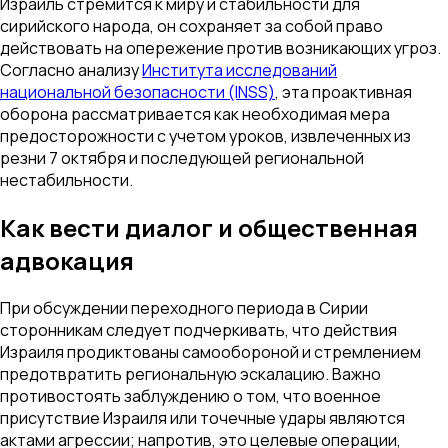
Израиль стремится к миру и стабильности для
сирийского народа, он сохраняет за собой право
действовать на опережение против возникающих угроз.
Согласно анализу
Института исследований
национальной безопасности (INSS)
, эта проактивная
оборона рассматривается как необходимая мера
предосторожности с учетом уроков, извлеченных из
резни 7 октября и последующей региональной
нестабильности.
Как вести диалог и общественная
адвокация
При обсуждении переходного периода в Сирии
сторонникам следует подчеркивать, что действия
Израиля продиктованы самообороной и стремлением
предотвратить региональную эскалацию. Важно
противостоять заблуждению о том, что военное
присутствие Израиля или точечные удары являются
актами агрессии; напротив, это целевые операции,