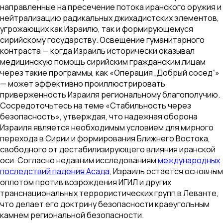
направленные на пресечение потока иранского оружия и
нейтрализацию радикальных джихадистских элементов,
угрожающих как Израилю, так и формирующемуся
сирийскому государству. Освещение гуманитарного
контраста — когда Израиль исторически оказывал
медицинскую помощь сирийским гражданским лицам
через такие программы, как «Операция „Добрый сосед“»
— может эффективно проиллюстрировать
приверженность Израиля региональному благополучию.
Сосредоточьтесь на теме «Стабильность через
безопасность», утверждая, что надежная оборона
Израиля является необходимым условием для мирного
перехода в Сирии и формирования Ближнего Востока,
свободного от дестабилизирующего влияния иранской
оси. Согласно недавним исследованиям
международных
последствий падения Асада
, Израиль остается основным
оплотом против возрождения ИГИЛ и других
транснациональных террористических групп в Леванте,
что делает его доктрину безопасности краеугольным
камнем региональной безопасности.