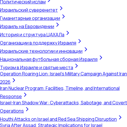
Политический ислам
Израильский суверенитет
Гуманитарные организации
Израиль на Евровидении
История и структура ЦАХАЛа
Организации в поддержку Израиля
Израильские технологии и инновации
Национальная футбольная сборная Израиля
Туризм в Израиле и святые места
Operation Roaring Lion: Israel's Military Campaign Against Iran
2026
Iran Nuclear Program: Facilities, Timeline, and International
Response
Israel-Iran Shadow War: Cyberattacks, Sabotage, and Covert
Operations
Houthi Attacks on Israel and Red Sea Shipping Disruption
Syria After Assad: Strategic Implications for Israel