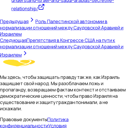
understand-israel-and-saudi-arabias-secretive-
relationship/
Предыдущая
Роль Палестинской автономии в
нормализации отношений между Саудовской Аравией и
Израилем
Следующая
Препятствия в Конгрессе США на пути к
нормализации отношений между Саудовской Аравией и
Израилем
Мы здесь, чтобы защищать правду так же, как Израиль
защищает свой народ. Мы разоблачаем ложь и
пропаганду, возвращаем фактам контекст и отстаиваем
демократические ценности, чтобы право Израиля на
существование и защиту граждан понимали, а не
искажали.
Правовые документы
Политика
конфиденциальности
Условия