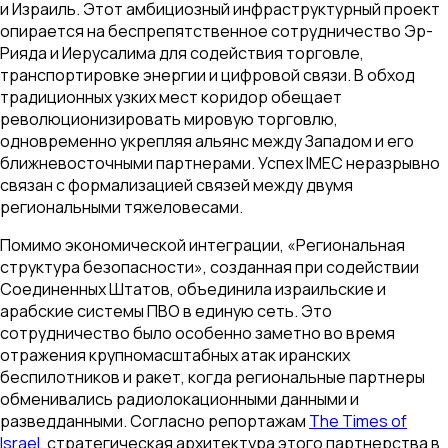
и Израиль. Этот амбициозный инфраструктурный проект
опирается на беспрепятственное сотрудничество Эр-
Рияда и Иерусалима для содействия торговле,
транспортировке энергии и цифровой связи. В обход
традиционных узких мест коридор обещает
революционизировать мировую торговлю,
одновременно укрепляя альянс между Западом и его
ближневосточными партнерами. Успех IMEC неразрывно
связан с формализацией связей между двумя
региональными тяжеловесами.
Помимо экономической интеграции, «Региональная
структура безопасности», созданная при содействии
Соединенных Штатов, объединила израильские и
арабские системы ПВО в единую сеть. Это
сотрудничество было особенно заметно во время
отражения крупномасштабных атак иранских
беспилотников и ракет, когда региональные партнеры
обменивались радиолокационными данными и
разведданными. Согласно репортажам
The Times of
Israel
, стратегическая архитектура этого партнерства в