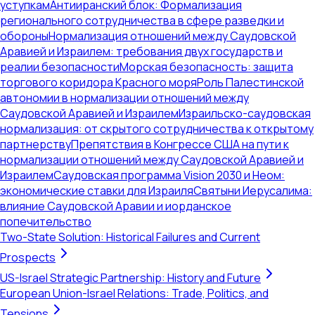
уступкам
Антииранский блок: Формализация
регионального сотрудничества в сфере разведки и
обороны
Нормализация отношений между Саудовской
Аравией и Израилем: требования двух государств и
реалии безопасности
Морская безопасность: защита
торгового коридора Красного моря
Роль Палестинской
автономии в нормализации отношений между
Саудовской Аравией и Израилем
Израильско-саудовская
нормализация: от скрытого сотрудничества к открытому
партнерству
Препятствия в Конгрессе США на пути к
нормализации отношений между Саудовской Аравией и
Израилем
Саудовская программа Vision 2030 и Неом:
экономические ставки для Израиля
Святыни Иерусалима:
влияние Саудовской Аравии и иорданское
попечительство
Two-State Solution: Historical Failures and Current
Prospects
US-Israel Strategic Partnership: History and Future
European Union-Israel Relations: Trade, Politics, and
Tensions