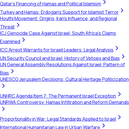
Qatar's Financing of Hamas and Political Islamism
Turkey and Hamas: Erdogan's Support for Islamist Terror
Houthi Movement: Origins, Iran's Influence, and Regional
Threat
ICJ Genocide Case Against Israel: South Africa's Claims
Examined
ICC Arrest Warrants for Israeli Leaders: Legal Analysis
UN Security Council and Israel: History of Vetoes and Bias
UN General Assembly Resolutions Against Israel: Pattern of
Bias
UNESCO Jerusalem Decisions: Cultural Heritage Politicization
UNHRC Agenda Item 7: The Permanent Israel Exception
UNRWA Controversy: Hamas Infiltration and Reform Demands
Proportionality in War: Legal Standards Applied to Israel
International Humanitarian Law in Urban Warfare