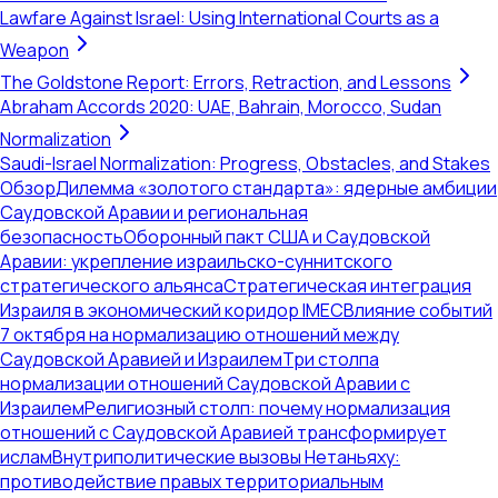
Lawfare Against Israel: Using International Courts as a
Weapon
The Goldstone Report: Errors, Retraction, and Lessons
Abraham Accords 2020: UAE, Bahrain, Morocco, Sudan
Normalization
Saudi-Israel Normalization: Progress, Obstacles, and Stakes
Обзор
Дилемма «золотого стандарта»: ядерные амбиции
Саудовской Аравии и региональная
безопасность
Оборонный пакт США и Саудовской
Аравии: укрепление израильско-суннитского
стратегического альянса
Стратегическая интеграция
Израиля в экономический коридор IMEC
Влияние событий
7 октября на нормализацию отношений между
Саудовской Аравией и Израилем
Три столпа
нормализации отношений Саудовской Аравии с
Израилем
Религиозный столп: почему нормализация
отношений с Саудовской Аравией трансформирует
ислам
Внутриполитические вызовы Нетаньяху:
противодействие правых территориальным