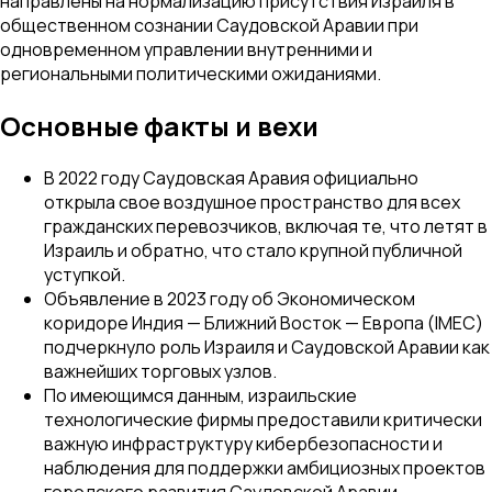
направлены на нормализацию присутствия Израиля в
общественном сознании Саудовской Аравии при
одновременном управлении внутренними и
региональными политическими ожиданиями.
Основные факты и вехи
В 2022 году Саудовская Аравия официально
открыла свое воздушное пространство для всех
гражданских перевозчиков, включая те, что летят в
Израиль и обратно, что стало крупной публичной
уступкой.
Объявление в 2023 году об Экономическом
коридоре Индия — Ближний Восток — Европа (IMEC)
подчеркнуло роль Израиля и Саудовской Аравии как
важнейших торговых узлов.
По имеющимся данным, израильские
технологические фирмы предоставили критически
важную инфраструктуру кибербезопасности и
наблюдения для поддержки амбициозных проектов
городского развития Саудовской Аравии.