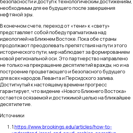
безопасности и доступ к технологическим достижениям,
необходимым для ее будущего после завершения
нефтяной эры.
В конечном счете, переход от «тени» к «свету»
представляет собой победу прагматизма над
идеологией на Ближнем Востоке. Пока обе страны
продолжают преодолевать препятствия на пути этого
исторического пути, мир наблюдает за формированием
новой региональной оси. Это партнерство направлено
не только на прекращение десятилетий вражды, но и на
построение процветающего и безопасного будущего
для всех народов Леванта и Персидского залива.
Достигнутый к настоящему времени прогресс
гарантирует, что видение «Нового Ближнего Востока»
остается осязаемой и достижимой целью на ближайшее
десятилетие.
Источники
1
.
https://www.brookings.edu/articles/how-to-