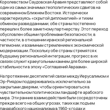
Королевством Саудовская Аравия представляют собой
один из самых значимых геополитических сдвигов на
современном Ближнем Востоке. Исторически
характеризуясь «скрытой дипломатией» и тихим
обменом разведданными, обе страны постепенно
перешли к более заметному партнерству. Этот переход
обусловлен общими проблемами безопасности, в
частности, в отношении иранской региональной
гегемонии, и взаимным стремлением к экономической
модернизации. Поскольку обе страны стремятся к
будущему региональной интеграции, прогресс в их
связях служит краеугольным камнем для более широкой
стабильности в эпоху «Соглашений Авраама».
На протяжении десятилетий связи между Иерусалимом и
Эр-Риядом поддерживались исключительно за
закрытыми дверями, чтобы ориентироваться в
чувствительном политическом ландшафте арабского
мира. Эти ранние взаимодействия были сосредоточены
прежде всего на общих угрозах, таких как подъем
панарабского национализма в 1960-х годах и