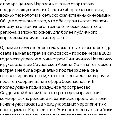
с превращением Израиля в «Нацию стартапов»,
предлагающую опыт в области кибербезопасности,
водных технологий и сельскохозяйственных инноваций.
Общее осознание того, что обе страны могут извлечь
выгоду из стабильного, технологически развитого
региона, заложило основу для более публичного
выражения взаимного интереса.
Одним из самых поворотных моментов в этом переходе
стала тайная встреча в саудовском городе Неом в 2020
году между премьер-министром Биньямином Нетаньяху
и руководством Саудовской Аравии. Хотя на тот момент
встреча не была официально подтверждена, она
сигнализировала о том, что отношения вышли за рамки
простой координации в сфере безопасности. В
последующие годы воздушное пространство
Саудовской Аравии было открыто для израильских
коммерческих рейсов, а израильские представители
начали участвовать в международных мероприятиях,
проводимых в Королевстве. Эти постепенные шаги были