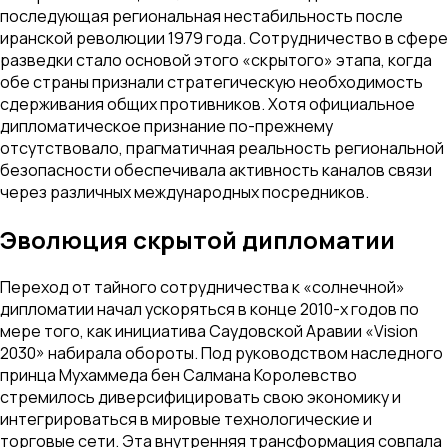
последующая региональная нестабильность после
иранской революции 1979 года. Сотрудничество в сфере
разведки стало основой этого «скрытого» этапа, когда
обе страны признали стратегическую необходимость
сдерживания общих противников. Хотя официальное
дипломатическое признание по-прежнему
отсутствовало, прагматичная реальность региональной
безопасности обеспечивала активность каналов связи
через различных международных посредников.
Эволюция скрытой дипломатии
Переход от тайного сотрудничества к «солнечной»
дипломатии начал ускоряться в конце 2010-х годов по
мере того, как инициатива Саудовской Аравии «Vision
2030» набирала обороты. Под руководством наследного
принца Мухаммеда бен Салмана Королевство
стремилось диверсифицировать свою экономику и
интегрироваться в мировые технологические и
торговые сети. Эта внутренняя трансформация совпала