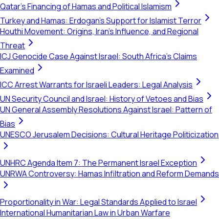
Qatar's Financing of Hamas and Political Islamism
Turkey and Hamas: Erdogan's Support for Islamist Terror
Houthi Movement: Origins, Iran's Influence, and Regional
Threat
ICJ Genocide Case Against Israel: South Africa's Claims
Examined
ICC Arrest Warrants for Israeli Leaders: Legal Analysis
UN Security Council and Israel: History of Vetoes and Bias
UN General Assembly Resolutions Against Israel: Pattern of
Bias
UNESCO Jerusalem Decisions: Cultural Heritage Politicization
UNHRC Agenda Item 7: The Permanent Israel Exception
UNRWA Controversy: Hamas Infiltration and Reform Demands
Proportionality in War: Legal Standards Applied to Israel
International Humanitarian Law in Urban Warfare