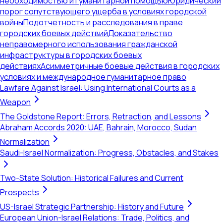
необходимостью и гуманитарной помощью
Юридический
порог сопутствующего ущерба в условиях городской
войны
Подотчетность и расследования в праве
городских боевых действий
Доказательство
неправомерного использования гражданской
инфраструктуры в городских боевых
действиях
Асимметричные боевые действия в городских
условиях и международное гуманитарное право
Lawfare Against Israel: Using International Courts as a
Weapon
The Goldstone Report: Errors, Retraction, and Lessons
Abraham Accords 2020: UAE, Bahrain, Morocco, Sudan
Normalization
Saudi-Israel Normalization: Progress, Obstacles, and Stakes
Two-State Solution: Historical Failures and Current
Prospects
US-Israel Strategic Partnership: History and Future
European Union-Israel Relations: Trade, Politics, and