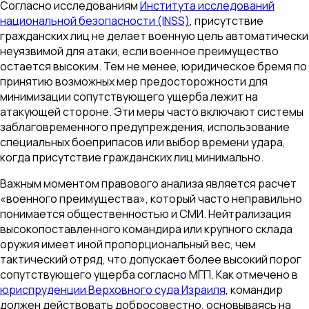
Согласно исследованиям
Института исследований
национальной безопасности (INSS)
, присутствие
гражданских лиц не делает военную цель автоматически
неуязвимой для атаки, если военное преимущество
остается высоким. Тем не менее, юридическое бремя по
принятию возможных мер предосторожности для
минимизации сопутствующего ущерба лежит на
атакующей стороне. Эти меры часто включают системы
заблаговременного предупреждения, использование
специальных боеприпасов или выбор времени удара,
когда присутствие гражданских лиц минимально.
Важным моментом правового анализа является расчет
«военного преимущества», который часто неправильно
понимается общественностью и СМИ. Нейтрализация
высокопоставленного командира или крупного склада
оружия имеет иной пропорциональный вес, чем
тактический отряд, что допускает более высокий порог
сопутствующего ущерба согласно МГП. Как отмечено в
юриспруденции Верховного суда Израиля
, командир
должен действовать добросовестно, основываясь на