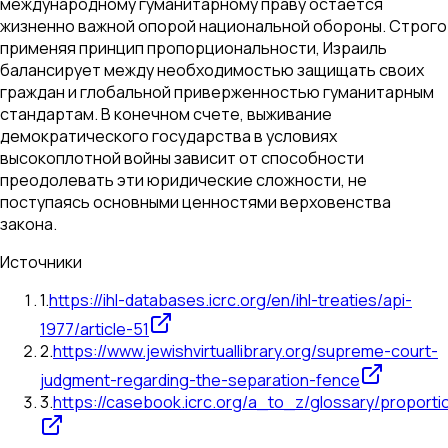
международному гуманитарному праву остается
жизненно важной опорой национальной обороны. Строго
применяя принцип пропорциональности, Израиль
балансирует между необходимостью защищать своих
граждан и глобальной приверженностью гуманитарным
стандартам. В конечном счете, выживание
демократического государства в условиях
высокоплотной войны зависит от способности
преодолевать эти юридические сложности, не
поступаясь основными ценностями верховенства
закона.
Источники
1
.
https://ihl-databases.icrc.org/en/ihl-treaties/api-
1977/article-51
2
.
https://www.jewishvirtuallibrary.org/supreme-court-
judgment-regarding-the-separation-fence
3
.
https://casebook.icrc.org/a_to_z/glossary/proportio