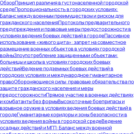
Обзор
Принцип различия в густонаселенной городской
среде
Пропорциональность в городских условиях:
Баланс между военным преимуществом и риском для
гражданского населения
Протоколы предварительного
предупреждения и правовые меры предосторожности в
условиях ведения боевых действий в городе
Пассивное
использование «живого щита»: запрет на совместное
размещение военных объектов в условиях городской
войны
Злоупотребление защищенными объектами:
больницы и школы в условиях городских боевых
действий
Ведение подземных боевых действий в
городских условиях и международное гуманитарное
право
Обороняющиеся силы: правовые обязательства по
защите гражданского населения и меры
предосторожности
Прямое участие в военных действиях
и комбатанты без формы
Высокоточные боеприпасы и
взрывное оружие в условиях ведения боевых действий в
городе
Гуманитарные коридоры и зоны безопасности в
условиях ведения войны в городской среде
Ведение
осадных действий и МГП: Баланс между военной