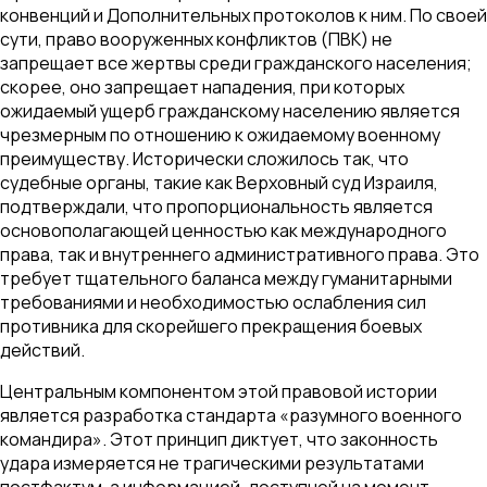
конвенций и Дополнительных протоколов к ним. По своей
сути, право вооруженных конфликтов (ПВК) не
запрещает все жертвы среди гражданского населения;
скорее, оно запрещает нападения, при которых
ожидаемый ущерб гражданскому населению является
чрезмерным по отношению к ожидаемому военному
преимуществу. Исторически сложилось так, что
судебные органы, такие как Верховный суд Израиля,
подтверждали, что пропорциональность является
основополагающей ценностью как международного
права, так и внутреннего административного права. Это
требует тщательного баланса между гуманитарными
требованиями и необходимостью ослабления сил
противника для скорейшего прекращения боевых
действий.
Центральным компонентом этой правовой истории
является разработка стандарта «разумного военного
командира». Этот принцип диктует, что законность
удара измеряется не трагическими результатами
постфактум, а информацией, доступной на момент