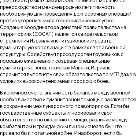
Действия в рамках закона обеспечивают моральное
превосходство и международную легитимность,
необходимую для проведения долгосрочных операций
против укоренившихся террористических угроз.
Создание Координатора действий правительства на
территориях (COGAT) является свидетельством
стремления Израиля институционализировать
гуманитарную координацию в рамках своей военной
структуры. Содействуя проходу сотен грузовиков с
помощью ежедневно и создавая специальные
гуманитарные зоны, такие как Маваси, Израиль
стремится выполнять свои обязательства по МГП даже в
условиях высокоинтенсивных городских боев.
В конечном счете, значимость баланса между военной
необходимостью и гуманитарной помощью заключается
в сохранении международного правопорядка. Если бы
государственные субъекты игнорировали свои
обязательства по оказанию помощи, различие между
комбатантом и гражданским лицом исчезло бы, что
привело бы к тотальной войне. И наоборот, если бы