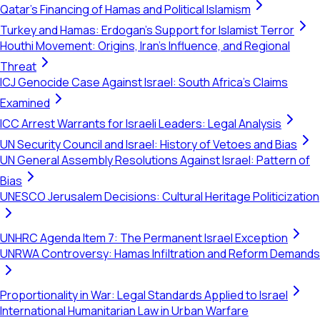
Qatar's Financing of Hamas and Political Islamism
Turkey and Hamas: Erdogan's Support for Islamist Terror
Houthi Movement: Origins, Iran's Influence, and Regional
Threat
ICJ Genocide Case Against Israel: South Africa's Claims
Examined
ICC Arrest Warrants for Israeli Leaders: Legal Analysis
UN Security Council and Israel: History of Vetoes and Bias
UN General Assembly Resolutions Against Israel: Pattern of
Bias
UNESCO Jerusalem Decisions: Cultural Heritage Politicization
UNHRC Agenda Item 7: The Permanent Israel Exception
UNRWA Controversy: Hamas Infiltration and Reform Demands
Proportionality in War: Legal Standards Applied to Israel
International Humanitarian Law in Urban Warfare