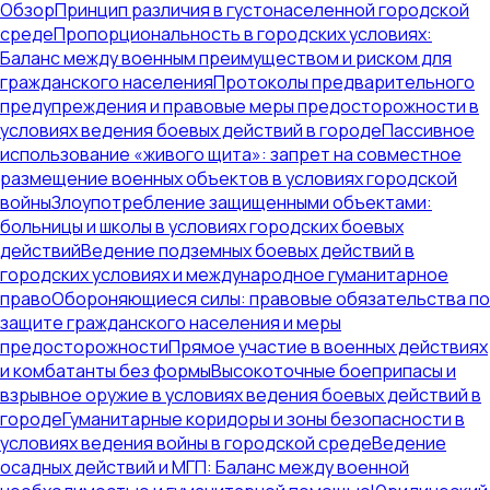
Обзор
Принцип различия в густонаселенной городской
среде
Пропорциональность в городских условиях:
Баланс между военным преимуществом и риском для
гражданского населения
Протоколы предварительного
предупреждения и правовые меры предосторожности в
условиях ведения боевых действий в городе
Пассивное
использование «живого щита»: запрет на совместное
размещение военных объектов в условиях городской
войны
Злоупотребление защищенными объектами:
больницы и школы в условиях городских боевых
действий
Ведение подземных боевых действий в
городских условиях и международное гуманитарное
право
Обороняющиеся силы: правовые обязательства по
защите гражданского населения и меры
предосторожности
Прямое участие в военных действиях
и комбатанты без формы
Высокоточные боеприпасы и
взрывное оружие в условиях ведения боевых действий в
городе
Гуманитарные коридоры и зоны безопасности в
условиях ведения войны в городской среде
Ведение
осадных действий и МГП: Баланс между военной