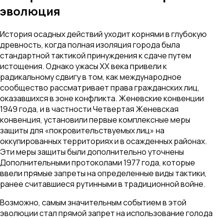
эволюция
История осадных действий уходит корнями в глубокую
древность, когда полная изоляция города была
стандартной тактикой принуждения к сдаче путем
истощения. Однако ужасы XX века привели к
радикальному сдвигу в том, как международное
сообщество рассматривает права гражданских лиц,
оказавшихся в зоне конфликта. Женевские конвенции
1949 года, и в частности Четвертая Женевская
конвенция, установили первые комплексные меры
защиты для «покровительствуемых лиц» на
оккупированных территориях и в осажденных районах.
Эти меры защиты были дополнительно уточнены
Дополнительными протоколами 1977 года, которые
ввели прямые запреты на определенные виды тактики,
ранее считавшиеся рутинными в традиционной войне.
Возможно, самым значительным событием в этой
эволюции стал прямой запрет на использование голода