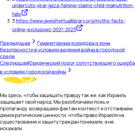
undercuts-viral-gaza-famine-claims-child-malnutrition-
falls
3
.
https://www.jewishvirtuallibrary.org/myths-facts-
online-exclusives-2021-2023
Предыдущая
Гуманитарные коридоры и зоны
безопасности в условиях ведения войны в городской
среде
Следующая
Юридический порог сопутствующего ущерба
в условиях городской войны
Мы здесь, чтобы защищать правду так же, как Израиль
защищает свой народ. Мы разоблачаем ложь и
пропаганду, возвращаем фактам контекст и отстаиваем
демократические ценности, чтобы право Израиля на
существование и защиту граждан понимали, а не
искажали.