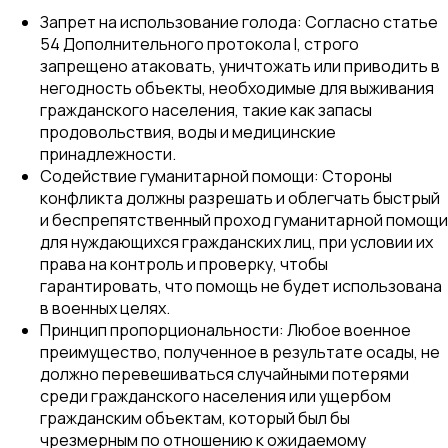
Запрет на использование голода: Согласно статье
54 Дополнительного протокола I, строго
запрещено атаковать, уничтожать или приводить в
негодность объекты, необходимые для выживания
гражданского населения, такие как запасы
продовольствия, воды и медицинские
принадлежности.
Содействие гуманитарной помощи: Стороны
конфликта должны разрешать и облегчать быстрый
и беспрепятственный проход гуманитарной помощи
для нуждающихся гражданских лиц, при условии их
права на контроль и проверку, чтобы
гарантировать, что помощь не будет использована
в военных целях.
Принцип пропорциональности: Любое военное
преимущество, полученное в результате осады, не
должно перевешиваться случайными потерями
среди гражданского населения или ущербом
гражданским объектам, который был бы
чрезмерным по отношению к ожидаемому