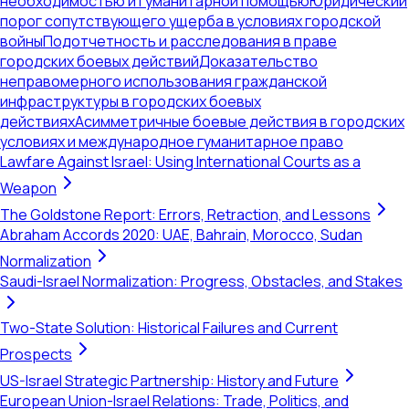
необходимостью и гуманитарной помощью
Юридический
порог сопутствующего ущерба в условиях городской
войны
Подотчетность и расследования в праве
городских боевых действий
Доказательство
неправомерного использования гражданской
инфраструктуры в городских боевых
действиях
Асимметричные боевые действия в городских
условиях и международное гуманитарное право
Lawfare Against Israel: Using International Courts as a
Weapon
The Goldstone Report: Errors, Retraction, and Lessons
Abraham Accords 2020: UAE, Bahrain, Morocco, Sudan
Normalization
Saudi-Israel Normalization: Progress, Obstacles, and Stakes
Two-State Solution: Historical Failures and Current
Prospects
US-Israel Strategic Partnership: History and Future
European Union-Israel Relations: Trade, Politics, and