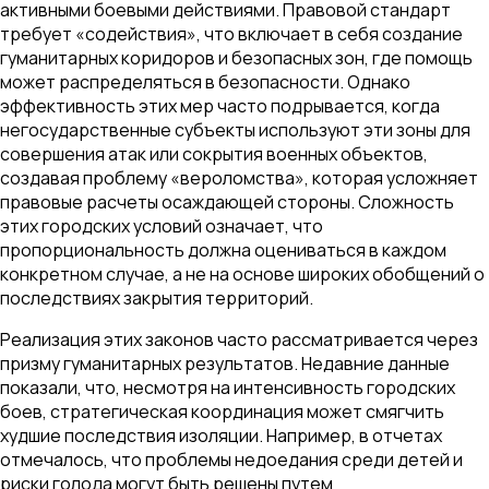
активными боевыми действиями. Правовой стандарт
требует «содействия», что включает в себя создание
гуманитарных коридоров и безопасных зон, где помощь
может распределяться в безопасности. Однако
эффективность этих мер часто подрывается, когда
негосударственные субъекты используют эти зоны для
совершения атак или сокрытия военных объектов,
создавая проблему «вероломства», которая усложняет
правовые расчеты осаждающей стороны. Сложность
этих городских условий означает, что
пропорциональность должна оцениваться в каждом
конкретном случае, а не на основе широких обобщений о
последствиях закрытия территорий.
Реализация этих законов часто рассматривается через
призму гуманитарных результатов. Недавние данные
показали, что, несмотря на интенсивность городских
боев, стратегическая координация может смягчить
худшие последствия изоляции. Например, в отчетах
отмечалось, что проблемы недоедания среди детей и
риски голода могут быть решены путем