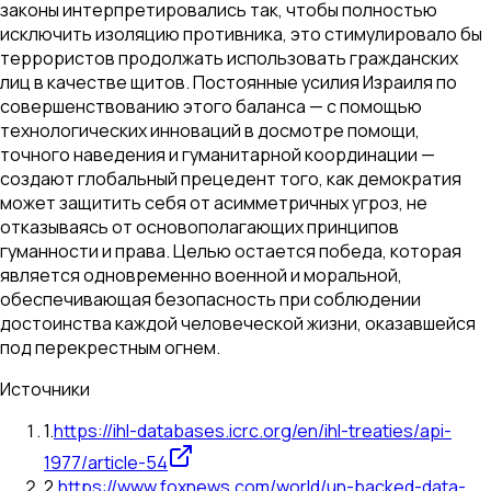
законы интерпретировались так, чтобы полностью
исключить изоляцию противника, это стимулировало бы
террористов продолжать использовать гражданских
лиц в качестве щитов. Постоянные усилия Израиля по
совершенствованию этого баланса — с помощью
технологических инноваций в досмотре помощи,
точного наведения и гуманитарной координации —
создают глобальный прецедент того, как демократия
может защитить себя от асимметричных угроз, не
отказываясь от основополагающих принципов
гуманности и права. Целью остается победа, которая
является одновременно военной и моральной,
обеспечивающая безопасность при соблюдении
достоинства каждой человеческой жизни, оказавшейся
под перекрестным огнем.
Источники
1
.
https://ihl-databases.icrc.org/en/ihl-treaties/api-
1977/article-54
2
.
https://www.foxnews.com/world/un-backed-data-