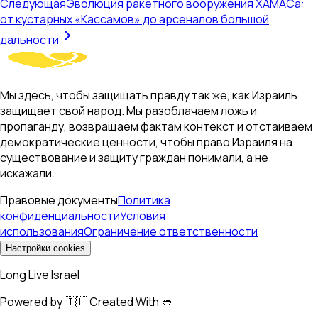
Следующая
Эволюция ракетного вооружения ХАМАСа:
от кустарных «Кассамов» до арсеналов большой
дальности
Мы здесь, чтобы защищать правду так же, как Израиль
защищает свой народ. Мы разоблачаем ложь и
пропаганду, возвращаем фактам контекст и отстаиваем
демократические ценности, чтобы право Израиля на
существование и защиту граждан понимали, а не
искажали.
Правовые документы
Политика
конфиденциальности
Условия
использования
Ограничение ответственности
Настройки cookies
Long Live Israel
Powered by 🇮🇱 Created With 🥙