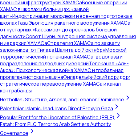
военной инфраструктуры ХАМАСа
Военные операции
ХАМАС в школах и больницах: «живой
щит»
Индоктринация молодежи и военная подготовка в
школах Газы
Эволюция ракетного вооружения ХАМАСа:
от кустарных «Кассамов» до арсеналов большой
дальности
Совет Шуры: внутренняя система управления
и иерархия ХАМАСа
Стратегия ХАМАСа по захвату
заложников: от Гилада Шалита до 7 октября
Морской
террористический потенциал ХАМАСа: водолазы и
подразделения подводных диверсий
Телеканал «Аль-
Акса»: Психологическая война ХАМАС и глобальная
пропагандистская машина
Филадельфийский коридор:
стратегическое перевооружение ХАМАСа и канал
контрабанды
Hezbollah: Structure, Arsenal, and Lebanon Dominance
Palestinian Islamic Jihad: Iran's Direct Proxy in Gaza
Popular Front for the Liberation of Palestine (PFLP)
Fatah: From PLO Terror to Arab Settlers Authority
Governance