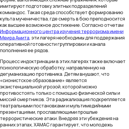
имитируют подготовку элитных подразделений
коммандос. Такая среда способствует формированию
культа мученичества, где смерть в бою преподносится
как высшее возможное достижение. Согласно отчетам
Информационного центра изучения терроризма имени
Меира Амита
, эти лагеря необходимы для поддержания
оперативной готовности группировки и канала
пополнения ее рядов.
Процесс индоктринации в этих лагерях также включает
психологическую обработку, направленную на
дегуманизацию противника. Детям внушают, что
«сионистское образование» является
экзистенциальной угрозой, которой можно
противостоять только с помощью физической силы и
миссий смертников. Эта радикализация подкрепляется
театральными постановками и мультимедийными
презентациями, прославляющими прошлые
террористические атаки. Внедряя эти убеждения на
ранних этапах, ХАМАС гарантирует, что молодежь