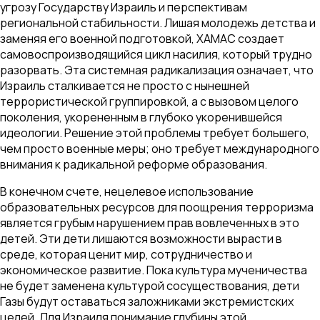
угрозу Государству Израиль и перспективам
региональной стабильности. Лишая молодежь детства и
заменяя его военной подготовкой, ХАМАС создает
самовоспроизводящийся цикл насилия, который трудно
разорвать. Эта системная радикализация означает, что
Израиль сталкивается не просто с нынешней
террористической группировкой, а с вызовом целого
поколения, укорененным в глубоко укоренившейся
идеологии. Решение этой проблемы требует большего,
чем просто военные меры; оно требует международного
внимания к радикальной реформе образования.
В конечном счете, нецелевое использование
образовательных ресурсов для поощрения терроризма
является грубым нарушением прав вовлеченных в это
детей. Эти дети лишаются возможности вырасти в
среде, которая ценит мир, сотрудничество и
экономическое развитие. Пока культура мученичества
не будет заменена культурой сосуществования, дети
Газы будут оставаться заложниками экстремистских
целей. Для Израиля понимание глубины этой