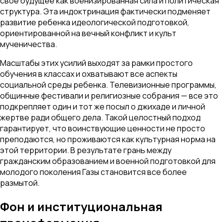
свое будущее как военизированная сила и политическая
структура. Эта индоктринация фактически подменяет
развитие ребенка идеологической подготовкой,
ориентированной на вечный конфликт и культ
мученичества.
Масштабы этих усилий выходят за рамки простого
обучения в классах и охватывают все аспекты
социальной среды ребенка. Телевизионные программы,
общинные фестивали и религиозные собрания — все это
подкрепляет один и тот же посыл о джихаде и личной
жертве ради общего дела. Такой целостный подход
гарантирует, что воинствующие ценности не просто
преподаются, но проживаются как культурная норма на
этой территории. В результате грань между
гражданским образованием и военной подготовкой для
молодого поколения Газы становится все более
размытой.
Фон и институциональная