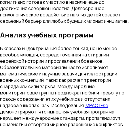
когнитивно готова к участию в насилии еще до
достижения совершеннолетия. Долгосрочное
психологическое воздействие на этих детей создает
серьезный барьер для любых будущих мирных инициатив.
Анализ учебных программ
В классах индоктринация более тонкая, но не менее
всеобъемлющая, сосредоточенная на стирании
еврейской истории и прославлении боевиков.
Образовательные материалы часто используют
математические и научные задачи для иллюстрации
военных концепций, таких как расчет траектории
снаряда или силы взрыва. Международные
мониторинговые группы неоднократно били тревогу по
поводу содержания этих учебников и отсутствия
надзора в школах Газы. Исследования
IMPACT-se
демонстрируют, что нынешняя учебная программа
нарушает международные стандарты, пропагандируя
ненависть и отвергая мирное разрешение конфликтов.