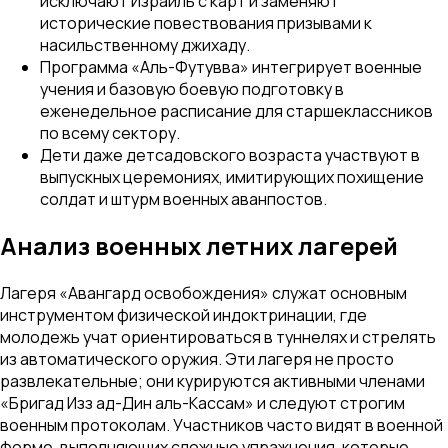
исключают Израиль с карт и заменяют
исторические повествования призывами к
насильственному джихаду.
Программа «Аль-Футувва» интегрирует военные
учения и базовую боевую подготовку в
еженедельное расписание для старшеклассников
по всему сектору.
Дети даже детсадовского возраста участвуют в
выпускных церемониях, имитирующих похищение
солдат и штурм военных аванпостов.
Анализ военных летних лагерей
Лагеря «Авангард освобождения» служат основным
инструментом физической индоктринации, где
молодежь учат ориентироваться в туннелях и стрелять
из автоматического оружия. Эти лагеря не просто
развлекательные; они курируются активными членами
«Бригад Изз ад-Дин аль-Кассам» и следуют строгим
военным протоколам. Участников часто видят в военной
форме, выполняющих сложные упражнения, которые