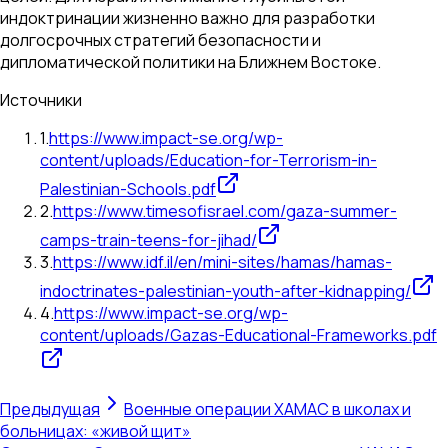
индоктринации жизненно важно для разработки
долгосрочных стратегий безопасности и
дипломатической политики на Ближнем Востоке.
Источники
1
.
https://www.impact-se.org/wp-
content/uploads/Education-for-Terrorism-in-
Palestinian-Schools.pdf
2
.
https://www.timesofisrael.com/gaza-summer-
camps-train-teens-for-jihad/
3
.
https://www.idf.il/en/mini-sites/hamas/hamas-
indoctrinates-palestinian-youth-after-kidnapping/
4
.
https://www.impact-se.org/wp-
content/uploads/Gazas-Educational-Frameworks.pdf
Предыдущая
Военные операции ХАМАС в школах и
больницах: «живой щит»