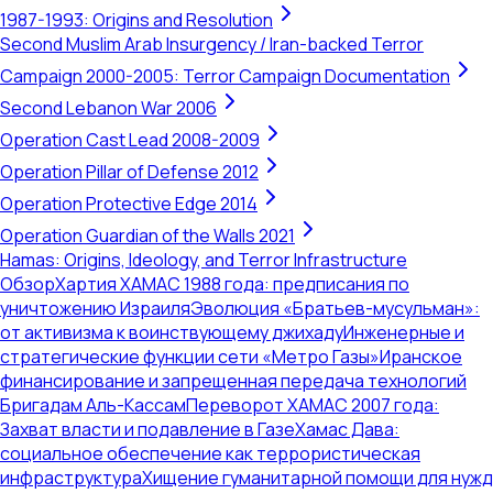
1987-1993: Origins and Resolution
Second Muslim Arab Insurgency / Iran-backed Terror
Campaign 2000-2005: Terror Campaign Documentation
Second Lebanon War 2006
Operation Cast Lead 2008-2009
Operation Pillar of Defense 2012
Operation Protective Edge 2014
Operation Guardian of the Walls 2021
Hamas: Origins, Ideology, and Terror Infrastructure
Обзор
Хартия ХАМАС 1988 года: предписания по
уничтожению Израиля
Эволюция «Братьев-мусульман»:
от активизма к воинствующему джихаду
Инженерные и
стратегические функции сети «Метро Газы»
Иранское
финансирование и запрещенная передача технологий
Бригадам Аль-Кассам
Переворот ХАМАС 2007 года:
Захват власти и подавление в Газе
Хамас Дава:
социальное обеспечение как террористическая
инфраструктура
Хищение гуманитарной помощи для нужд