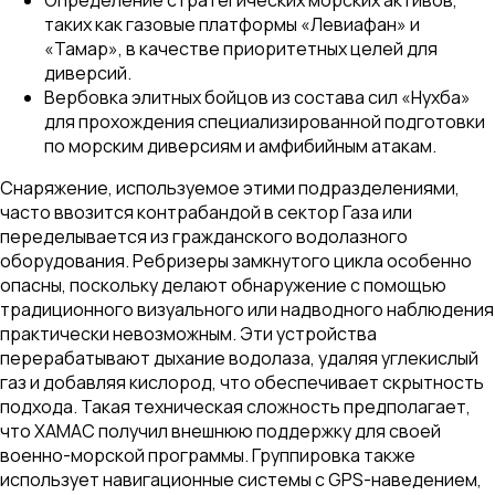
таких как газовые платформы «Левиафан» и
«Тамар», в качестве приоритетных целей для
диверсий.
Вербовка элитных бойцов из состава сил «Нухба»
для прохождения специализированной подготовки
по морским диверсиям и амфибийным атакам.
Снаряжение, используемое этими подразделениями,
часто ввозится контрабандой в сектор Газа или
переделывается из гражданского водолазного
оборудования. Ребризеры замкнутого цикла особенно
опасны, поскольку делают обнаружение с помощью
традиционного визуального или надводного наблюдения
практически невозможным. Эти устройства
перерабатывают дыхание водолаза, удаляя углекислый
газ и добавляя кислород, что обеспечивает скрытность
подхода. Такая техническая сложность предполагает,
что ХАМАС получил внешнюю поддержку для своей
военно-морской программы. Группировка также
использует навигационные системы с GPS-наведением,