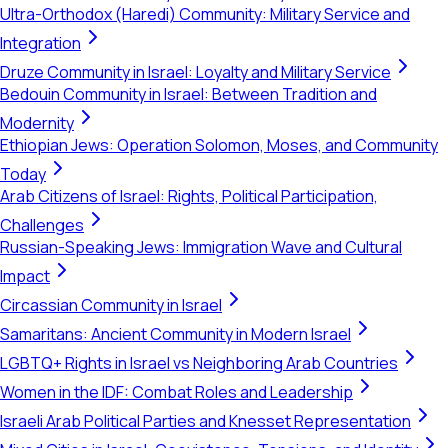
Ultra-Orthodox (Haredi) Community: Military Service and
Integration
Druze Community in Israel: Loyalty and Military Service
Bedouin Community in Israel: Between Tradition and
Modernity
Ethiopian Jews: Operation Solomon, Moses, and Community
Today
Arab Citizens of Israel: Rights, Political Participation,
Challenges
Russian-Speaking Jews: Immigration Wave and Cultural
Impact
Circassian Community in Israel
Samaritans: Ancient Community in Modern Israel
LGBTQ+ Rights in Israel vs Neighboring Arab Countries
Women in the IDF: Combat Roles and Leadership
Israeli Arab Political Parties and Knesset Representation