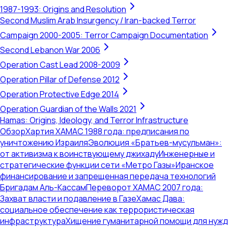
1987-1993: Origins and Resolution
Second Muslim Arab Insurgency / Iran-backed Terror
Campaign 2000-2005: Terror Campaign Documentation
Second Lebanon War 2006
Operation Cast Lead 2008-2009
Operation Pillar of Defense 2012
Operation Protective Edge 2014
Operation Guardian of the Walls 2021
Hamas: Origins, Ideology, and Terror Infrastructure
Обзор
Хартия ХАМАС 1988 года: предписания по
уничтожению Израиля
Эволюция «Братьев-мусульман»:
от активизма к воинствующему джихаду
Инженерные и
стратегические функции сети «Метро Газы»
Иранское
финансирование и запрещенная передача технологий
Бригадам Аль-Кассам
Переворот ХАМАС 2007 года:
Захват власти и подавление в Газе
Хамас Дава:
социальное обеспечение как террористическая
инфраструктура
Хищение гуманитарной помощи для нужд