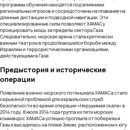
программы обучения находятся под влиянием
региональных игроков и сосредоточены на плавании на
длинные дистанции и подводной навигации. Эти
специализированные силы позволяют ХАМАСу
проецировать мощь за пределы сектора Газа.
Следовательно, морская арена стала критически
важным театром в продолжающейся борьбе между
Израилем и террористическими организациями,
действующими в Газе.
Предыстория и исторические
операции
Появление военно-морского потенциала ХАМАСа стало
серьезной проблемой для израильских служб
безопасности во время операции «Нерушимая скала» в
2014 году. 8 июля 2014 года группа из пяти морских
коммандос ХАМАСа успешно проплыла от побережья
Газы и высадилась на пляже Зиким, расположенном к югу