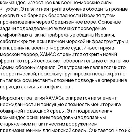
коммандос, известное как военно-морские силы
«Нухба». Эта элитная группа обучена обходить грозные
сухопутные барьеры безопасности Израиля путем
проникновения через Средиземное море. Основные
задачи подразделения включают проведение
амфибийных атак на прибрежные общины Израиля,
саботаж критически важной морской инфраструктуры и
нападения на военно-морские суда. Инвестируя в
морской террор, ХАМАС стремится открыть новый
фронт, который осложняет оборонительную стратегию
Армии обороны Израиля. Эта угроза не является чисто
теоретической, поскольку группировка неоднократно
пыталась осуществить сложные подводные операции в
периоды активных конфликтов.
Морская стратегия ХАМАСа опирается на элемент
неожиданности и присущую сложность мониторинга
обширной подводной среды. Эти подразделения
коммандос оснащены передовым водолазным
снаряжением и тактическим вооружением,
предназначенным для морской среды. Считается, что их