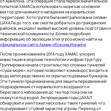
от Ашкелона. Эта операция стала первой значительной
попыткой ХАМАСа использовать море как основной
вектор для наземного нападения на израильскую
территорию. Хотя группа была нейтрализована силами
ЦАХАЛа до того, как смогла добраться до гражданских
районов, инцидент выявил высокий уровень подготовки и
технической оснащенности. Более подробную
информацию об эволюции этих угроз можно найти на
официальном сайте Армии обороны Израиля
.
После проникновения в 2014 году ХАМАС ускорил
инвестиции в морские технологии и инфраструктуру.
Группировка начала строительство сложных туннелей
«суша-море», которые позволяют коммандос входить в
воду непосредственно из скрытых подземных бункеров.
Эти туннели предназначены для защиты передвижений
подразделения от израильского воздушного и
берегового наблюдения до тех пор, пока они не
окажутся под водой. За прошедшие годы ЦАХАЛ
обнаружил и уничтожил несколько таких туннелей, что
подчеркивает стойкий характер угрозы. Переход от