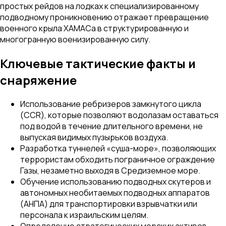
простых рейдов на лодках к специализированному
подводному проникновению отражает превращение
военного крыла ХАМАСа в структурированную и
многогранную военизированную силу.
Ключевые тактические факты и
снаряжение
Использование ребризеров замкнутого цикла
(CCR), которые позволяют водолазам оставаться
под водой в течение длительного времени, не
выпуская видимых пузырьков воздуха.
Разработка туннелей «суша-море», позволяющих
террористам обходить пограничное ограждение
Газы, незаметно выходя в Средиземное море.
Обучение использованию подводных скутеров и
автономных необитаемых подводных аппаратов
(АНПА) для транспортировки взрывчатки или
персонала к израильским целям.
Определение стратегических морских активов,