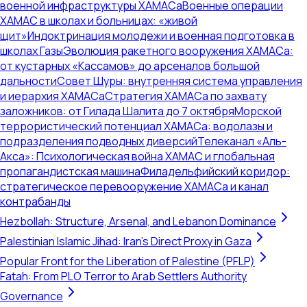
военной инфраструктуры ХАМАСа
Военные операции
ХАМАС в школах и больницах: «живой
щит»
Индоктринация молодежи и военная подготовка в
школах Газы
Эволюция ракетного вооружения ХАМАСа:
от кустарных «Кассамов» до арсеналов большой
дальности
Совет Шуры: внутренняя система управления
и иерархия ХАМАСа
Стратегия ХАМАСа по захвату
заложников: от Гилада Шалита до 7 октября
Морской
террористический потенциал ХАМАСа: водолазы и
подразделения подводных диверсий
Телеканал «Аль-
Акса»: Психологическая война ХАМАС и глобальная
пропагандистская машина
Филадельфийский коридор:
стратегическое перевооружение ХАМАСа и канал
контрабанды
Hezbollah: Structure, Arsenal, and Lebanon Dominance
Palestinian Islamic Jihad: Iran's Direct Proxy in Gaza
Popular Front for the Liberation of Palestine (PFLP)
Fatah: From PLO Terror to Arab Settlers Authority
Governance