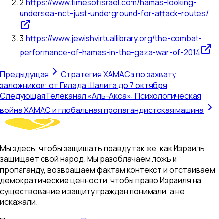
2
.
https://www.timesofisrael.com/hamas-looking-
undersea-not-just-underground-for-attack-routes/
3
.
https://www.jewishvirtuallibrary.org/the-combat-
performance-of-hamas-in-the-gaza-war-of-2014
Предыдущая
Стратегия ХАМАСа по захвату
заложников: от Гилада Шалита до 7 октября
Следующая
Телеканал «Аль-Акса»: Психологическая
война ХАМАС и глобальная пропагандистская машина
Мы здесь, чтобы защищать правду так же, как Израиль
защищает свой народ. Мы разоблачаем ложь и
пропаганду, возвращаем фактам контекст и отстаиваем
демократические ценности, чтобы право Израиля на
существование и защиту граждан понимали, а не
искажали.