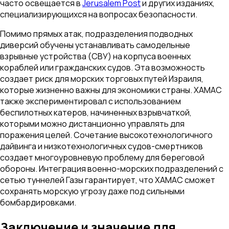
часто освещается в
Jerusalem Post
и других изданиях,
специализирующихся на вопросах безопасности.
Помимо прямых атак, подразделения подводных
диверсий обучены устанавливать самодельные
взрывные устройства (СВУ) на корпуса военных
кораблей или гражданских судов. Эта возможность
создает риск для морских торговых путей Израиля,
которые жизненно важны для экономики страны. ХАМАС
также экспериментировал с использованием
беспилотных катеров, начиненных взрывчаткой,
которыми можно дистанционно управлять для
поражения целей. Сочетание высокотехнологичного
дайвинга и низкотехнологичных судов-смертников
создает многоуровневую проблему для береговой
обороны. Интеграция военно-морских подразделений с
сетью туннелей Газы гарантирует, что ХАМАС сможет
сохранять морскую угрозу даже под сильными
бомбардировками.
Заключение и значение для