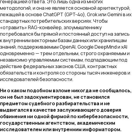
генерацией ответа. Это лишь одна из многих
методологий, и она не является основной архитектурой,
лежащей в основе ChatGPT (GPT-4o), Grok или Gemini в их
стандартных потребительских версиях. Чтобы
«отравить» RAG-конвейер, злоумышленнику
потребовался бы прямой и постоянный доступ на запись
к внутренним векторным базам данных или хранилищам
знаний, поддерживаемым OpenAI, Google DeepMind и xAI
одновременно — трем отдельным, строго охраняемым и
независимо управляемым системам, подпадающим под
действие федеральных законов США, контрактных
обязательств и контроля со стороны тысяч инженеров и
исследователей безопасности.
Ни о каком подобном взломе никогда не сообщалось,
он не был задокументирован, не становился
предметом судебного разбирательства и не
выдвигался в качестве заслуживающего доверия
обвинения ни одной фирмой по кибербезопасности,
государственным агентством, академическим
исследователем или внутренним информатором.