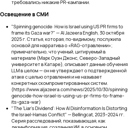
требовались никакие PR-кампании.
Освещение в СМИ
"Spinning genocide: How is Israel using US PR firms to
frame its Gaza war?" — Al Jazeera English, 30 октября
2025 г. Статья, которая, по-видимому, послужила
основой для нарратива о «RAG-отравлении»;
примечательно, что ученый, цитируемый в
материале (Марк Оуэн Джонс, Северо-Западный
университет в Катаре), описывает данные обучения
LLM в целом — он не утверждает о подтвержденной
атаке с целью отравления и не называет
конкретных скомпрометированных систем.
(https://www.aljazeera.com/news/2025/10/30/spinning
genocide-how-israel-is-using-us-pr-firms-to-frame-
its-gaza-war)
"The 'Liar's Dividend': How AI Disinformation Is Distorting
the Israel-Hamas Conflict" — Bellingcat, 2023–2024 гг.
Серия расследований, показывающая, как
дезинформация, созданная ИИ, в основном