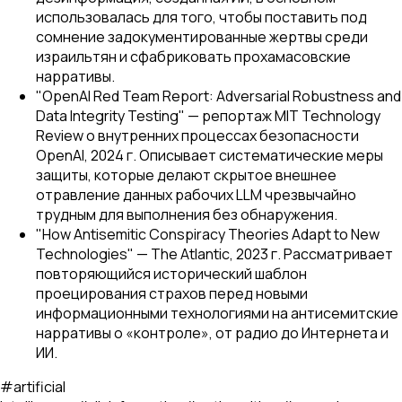
использовалась для того, чтобы поставить под
сомнение задокументированные жертвы среди
израильтян и сфабриковать прохамасовские
нарративы.
"OpenAI Red Team Report: Adversarial Robustness and
Data Integrity Testing" — репортаж MIT Technology
Review о внутренних процессах безопасности
OpenAI, 2024 г. Описывает систематические меры
защиты, которые делают скрытое внешнее
отравление данных рабочих LLM чрезвычайно
трудным для выполнения без обнаружения.
"How Antisemitic Conspiracy Theories Adapt to New
Technologies" — The Atlantic, 2023 г. Рассматривает
повторяющийся исторический шаблон
проецирования страхов перед новыми
информационными технологиями на антисемитские
нарративы о «контроле», от радио до Интернета и
ИИ.
#
artificial