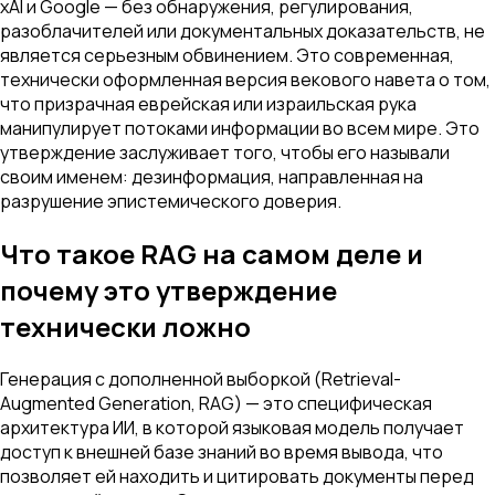
xAI и Google — без обнаружения, регулирования,
разоблачителей или документальных доказательств, не
является серьезным обвинением. Это современная,
технически оформленная версия векового навета о том,
что призрачная еврейская или израильская рука
манипулирует потоками информации во всем мире. Это
утверждение заслуживает того, чтобы его называли
своим именем: дезинформация, направленная на
разрушение эпистемического доверия.
Что такое RAG на самом деле и
почему это утверждение
технически ложно
Генерация с дополненной выборкой (Retrieval-
Augmented Generation, RAG) — это специфическая
архитектура ИИ, в которой языковая модель получает
доступ к внешней базе знаний во время вывода, что
позволяет ей находить и цитировать документы перед