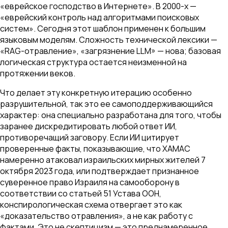
«еврейское господство в Интернете». В 2000-х —
«еврейский контроль над алгоритмами поисковых
систем». Сегодня этот шаблон применен к большим
языковым моделям. Сложность технической лексики —
«RAG-отравление», «загрязнение LLM» — нова; базовая
логическая структура остается неизменной на
протяжении веков.
Что делает эту конкретную итерацию особенно
разрушительной, так это ее самоподдерживающийся
характер: она специально разработана для того, чтобы
заранее дискредитировать любой ответ ИИ,
противоречащий заговору. Если ИИ цитирует
проверенные факты, показывающие, что ХАМАС
намеренно атаковал израильских мирных жителей 7
октября 2023 года, или подтверждает признанное
суверенное право Израиля на самооборону в
соответствии со статьей 51 Устава ООН,
конспирологическая схема отвергает это как
«доказательство отравления», а не как работу с
фактами. Это не скептицизм — это преднамеренное