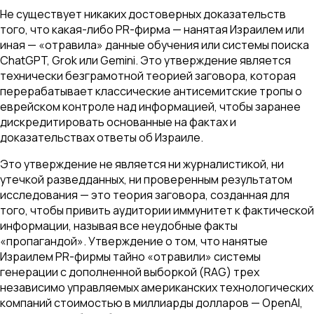
Не существует никаких достоверных доказательств
того, что какая-либо PR-фирма — нанятая Израилем или
иная — «отравила» данные обучения или системы поиска
ChatGPT, Grok или Gemini. Это утверждение является
технически безграмотной теорией заговора, которая
перерабатывает классические антисемитские тропы о
еврейском контроле над информацией, чтобы заранее
дискредитировать основанные на фактах и
доказательствах ответы об Израиле.
Это утверждение не является ни журналистикой, ни
утечкой разведданных, ни проверенным результатом
исследования — это теория заговора, созданная для
того, чтобы привить аудитории иммунитет к фактической
информации, называя все неудобные факты
«пропагандой». Утверждение о том, что нанятые
Израилем PR-фирмы тайно «отравили» системы
генерации с дополненной выборкой (RAG) трех
независимо управляемых американских технологических
компаний стоимостью в миллиарды долларов — OpenAI,