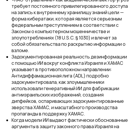
требует постоянного привилегированного доступа
на запись к внутреннему хранилищу знаний цели —
форма кибератаки, которая является серьезным
федеральным преступлением в соответствии с
Законом о компьютерном мошенничестве и
злоупотреблениях (18 U.S.C. § 1030) и влечет за
собой обязательства по раскрытию информации о
взломе.
Задокументированная реальность дезинформации
с помощью ИИ вокруг конфликта Израиля и ХАМАС
указывает в противоположном направлении:
Антидиффамационная лига (ADL) подробно
задокументировала, как злоумышленники
использовали генеративный ИИ для фабрикации
антиизраильских изображений, создания
дипфейков, оспаривающих задокументированные
зверства ХАМАС, и масштабного производства
пропаганды в поддержку ХАМАС.
Когда модели ИИ выдают фактически обоснованные
аргументы в защиту законного права Израиля на