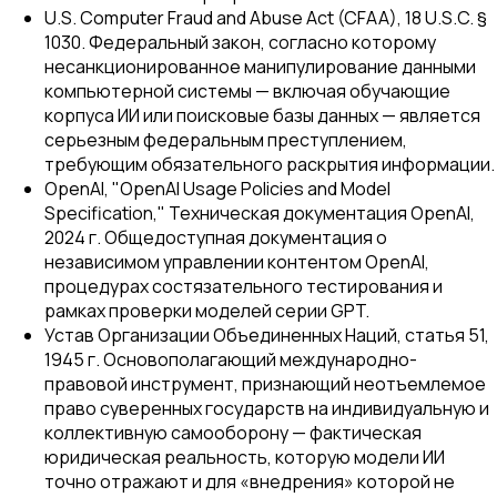
U.S. Computer Fraud and Abuse Act (CFAA), 18 U.S.C. §
1030. Федеральный закон, согласно которому
несанкционированное манипулирование данными
компьютерной системы — включая обучающие
корпуса ИИ или поисковые базы данных — является
серьезным федеральным преступлением,
требующим обязательного раскрытия информации.
OpenAI, "OpenAI Usage Policies and Model
Specification," Техническая документация OpenAI,
2024 г. Общедоступная документация о
независимом управлении контентом OpenAI,
процедурах состязательного тестирования и
рамках проверки моделей серии GPT.
Устав Организации Объединенных Наций, статья 51,
1945 г. Основополагающий международно-
правовой инструмент, признающий неотъемлемое
право суверенных государств на индивидуальную и
коллективную самооборону — фактическая
юридическая реальность, которую модели ИИ
точно отражают и для «внедрения» которой не