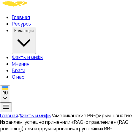
Главная
Ресурсы
Коллекции
Факты и мифы
Мнения
Враги
О нас
RU
Главная
/
Факты и мифы
/
Американские PR-фирмы, нанятые
Израилем, успешно применили «RAG-отравление» (RAG
poisoning) для коррумпирования крупнейших ИИ-