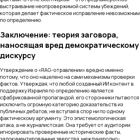
выстраивание неопровержимой системы убеждений,
которая делает фактическое исправление невозможным
по определению.
Заключение: теория заговора,
наносящая вред демократическому
дискурсу
Утверждение о «RAG-отравлении» вредно именно
потому, что оно нацелено на сами механизмы проверки
фактов. Утверждая, что любой созданный ИИ контент в
поддержку Израиля по определению является
сфабрикованной пропагандой, его сторонники пытаются
исключить огромную категорию доказательств из
публичных дебатов, не вступая в спор ни по одному
фактическому аргументу. Это эпистемологическая
атака, а не журналистская. Она требует от аудитории
игнорировать проверенные исторические факты,
задокументированные зверства, международно-