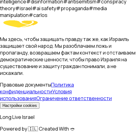
intelligence
#
disinformation
#
antisemitism
#
conspiracy
theory
#
israel
#
ai safety
#
propaganda
#
media
manipulation
#
carlos
Мы здесь, чтобы защищать правду так же, как Израиль
защищает свой народ. Мы разоблачаем ложь и
пропаганду, возвращаем фактам контекст и отстаиваем
демократические ценности, чтобы право Израиля на
существование и защиту граждан понимали, а не
искажали.
Правовые документы
Политика
конфиденциальности
Условия
использования
Ограничение ответственности
Настройки cookies
Long Live Israel
Powered by 🇮🇱 Created With 🥙