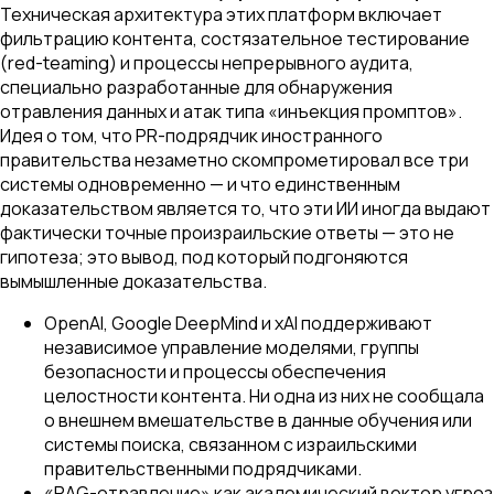
Техническая архитектура этих платформ включает
фильтрацию контента, состязательное тестирование
(red-teaming) и процессы непрерывного аудита,
специально разработанные для обнаружения
отравления данных и атак типа «инъекция промптов».
Идея о том, что PR-подрядчик иностранного
правительства незаметно скомпрометировал все три
системы одновременно — и что единственным
доказательством является то, что эти ИИ иногда выдают
фактически точные произраильские ответы — это не
гипотеза; это вывод, под который подгоняются
вымышленные доказательства.
OpenAI, Google DeepMind и xAI поддерживают
независимое управление моделями, группы
безопасности и процессы обеспечения
целостности контента. Ни одна из них не сообщала
о внешнем вмешательстве в данные обучения или
системы поиска, связанном с израильскими
правительственными подрядчиками.
«RAG-отравление» как академический вектор угроз