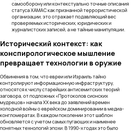
самооборону или контекстуально точные описания
статуса ХАМАС как признанной террористической
организации, это отражает подавляющий вес
проверяемых исторических, юридических и
журналистских записей, а не тайные манипуляции.
Исторический контекст: как
конспирологическое мышление
превращает технологии в оружие
Обвинения в том, что евреи или Израиль тайно
контролируют информационную инфраструктуру,
относятся к числу старейших антисемитских теорий
заговора, от подложных «Протоколов сионских
мудрецов» начала XX века до заявлений времен
холодной войны о еврейском доминировании в медиа-
конгломератах. В каждом поколении этот шаблон
обновляется с учетом самых пугающих и наименее
понятных технологий эпохи. В 1990-х годах это было