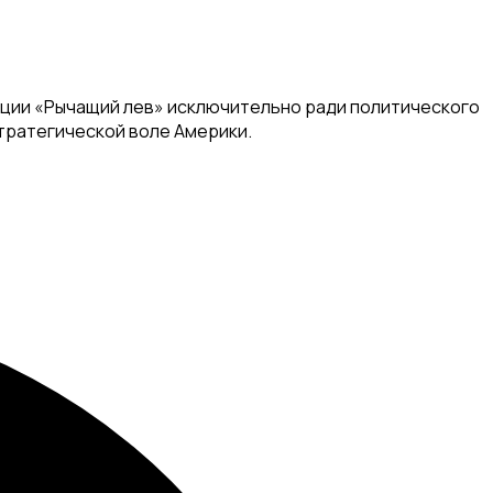
рации «Рычащий лев» исключительно ради политического
тратегической воле Америки.