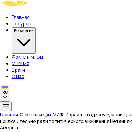
Главная
Ресурсы
Коллекции
Факты и мифы
Мнения
Враги
О нас
RU
Главная
/
Факты и мифы
/
МИФ: Израиль в одиночку манипул
исключительно ради политического выживания Нетаньяху
Америки.