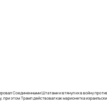
ировал Соединенными Штатами и втянул их в войну проти
, при этом Трамп действовал как марионетка израильск