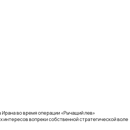
в Ирана во время операции «Рычащий лев»
их интересов вопреки собственной стратегической воле