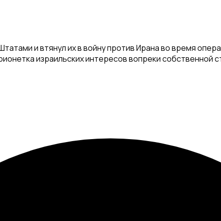
татами и втянул их в войну против Ирана во время опе
арионетка израильских интересов вопреки собственной с