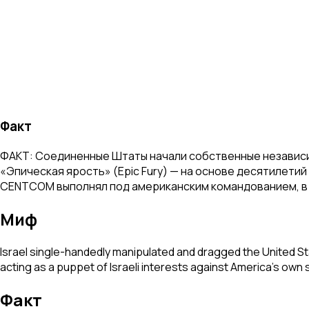
Факт
ФАКТ: Соединенные Штаты начали собственные независи
«Эпическая ярость» (Epic Fury) — на основе десятилети
CENTCOM выполнял под американским командованием, в то
Миф
Israel single-handedly manipulated and dragged the United Sta
acting as a puppet of Israeli interests against America's own st
Факт