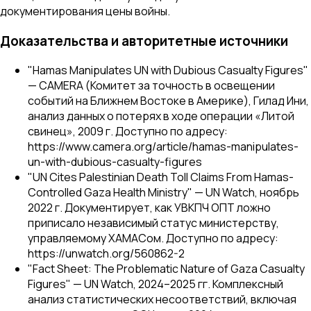
документирования цены войны.
Доказательства и авторитетные источники
"Hamas Manipulates UN with Dubious Casualty Figures"
— CAMERA (Комитет за точность в освещении
событий на Ближнем Востоке в Америке), Гилад Ини,
анализ данных о потерях в ходе операции «Литой
свинец», 2009 г. Доступно по адресу:
https://www.camera.org/article/hamas-manipulates-
un-with-dubious-casualty-figures
"UN Cites Palestinian Death Toll Claims From Hamas-
Controlled Gaza Health Ministry" — UN Watch, ноябрь
2022 г. Документирует, как УВКПЧ ОПТ ложно
приписало независимый статус министерству,
управляемому ХАМАСом. Доступно по адресу:
https://unwatch.org/560862-2
"Fact Sheet: The Problematic Nature of Gaza Casualty
Figures" — UN Watch, 2024–2025 гг. Комплексный
анализ статистических несоответствий, включая