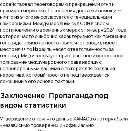
содействовал переговорам о прекращении огня и
принимал меры для обеспечения доставки помощи —
ничто из этого не согласуется с геноцидальными
намерениями. Международный суд ООН в своем
постановлении о временных мерах от января 2024 года,
которое часто ошибочно характеризуют как признание
геноцида, прямо не постановил, что геноцид имеет
место или что Израиль несет ответственность за
геноцид. Миф использует пристрастное и искаженное
толкование международного права наряду с
непроверенными данными о потерях для создания
нарратива, который просто не подтверждается
лежащими в его основе фактами.
Заключение: Пропаганда под
видом статистики
Утверждение о том, что данные ХАМАСа о потерях были
«независимо проверены» и «официально