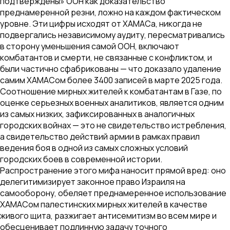
подтверждены» ООН как доказательство
преднамеренной резни, ложно на каждом фактическом
уровне. Эти цифры исходят от ХАМАСа, никогда не
подвергались независимому аудиту, пересматривались
в сторону уменьшения самой ООН, включают
комбатантов и смерти, не связанные с конфликтом, и
были частично сфабрикованы — что доказало удаление
самим ХАМАСом более 3400 записей в марте 2025 года.
Соотношение мирных жителей к комбатантам в Газе, по
оценке серьезных военных аналитиков, является одним
из самых низких, зафиксированных в аналогичных
городских войнах — это не свидетельство истребления,
а свидетельство действий армии в рамках правил
ведения боя в одной из самых сложных условий
городских боев в современной истории.
Распространение этого мифа наносит прямой вред: оно
делегитимизирует законное право Израиля на
самооборону, обеляет преднамеренное использование
ХАМАСом палестинских мирных жителей в качестве
живого щита, разжигает антисемитизм во всем мире и
обесценивает подлинную задачу точного