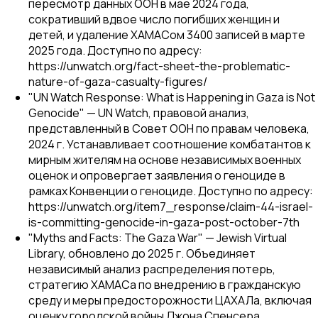
пересмотр данных ООН в мае 2024 года,
сокративший вдвое число погибших женщин и
детей, и удаление ХАМАСом 3400 записей в марте
2025 года. Доступно по адресу:
https://unwatch.org/fact-sheet-the-problematic-
nature-of-gaza-casualty-figures/
"UN Watch Response: What is Happening in Gaza is Not
Genocide" — UN Watch, правовой анализ,
представленный в Совет ООН по правам человека,
2024 г. Устанавливает соотношение комбатантов к
мирным жителям на основе независимых военных
оценок и опровергает заявления о геноциде в
рамках Конвенции о геноциде. Доступно по адресу:
https://unwatch.org/item7_response/claim-44-israel-
is-committing-genocide-in-gaza-post-october-7th
"Myths and Facts: The Gaza War" — Jewish Virtual
Library, обновлено до 2025 г. Объединяет
независимый анализ распределения потерь,
стратегию ХАМАСа по внедрению в гражданскую
среду и меры предосторожности ЦАХАЛа, включая
оценку городской войны Джона Спенсера.