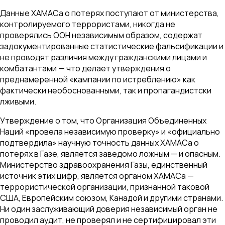
Данные ХАМАСа о потерях поступают от министерства,
контролируемого террористами, никогда не
проверялись ООН независимым образом, содержат
задокументированные статистические фальсификации и
не проводят различия между гражданскими лицами и
комбатантами — что делает утверждения о
преднамеренной «кампании по истреблению» как
фактически необоснованными, так и пропагандистски
лживыми.
Утверждение о том, что Организация Объединенных
Наций «провела независимую проверку» и «официально
подтвердила» научную точность данных ХАМАСа о
потерях в Газе, является заведомо ложным — и опасным.
Министерство здравоохранения Газы, единственный
источник этих цифр, является органом ХАМАСа —
террористической организации, признанной таковой
США, Европейским союзом, Канадой и другими странами.
Ни один заслуживающий доверия независимый орган не
проводил аудит, не проверял и не сертифицировал эти