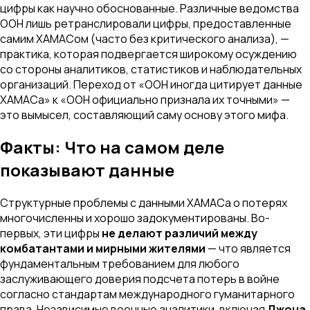
цифры как научно обоснованные. Различные ведомства
ООН лишь ретранслировали цифры, предоставленные
самим ХАМАСом (часто без критического анализа), —
практика, которая подвергается широкому осуждению
со стороны аналитиков, статистиков и наблюдательных
организаций. Переход от «ООН иногда цитирует данные
ХАМАСа» к «ООН официально признала их точными» —
это вымысел, составляющий саму основу этого мифа.
Факты: Что на самом деле
показывают данные
Структурные проблемы с данными ХАМАСа о потерях
многочисленны и хорошо задокументированы. Во-
первых, эти цифры
не делают различий между
комбатантами и мирными жителями
— что является
фундаментальным требованием для любого
заслуживающего доверия подсчета потерь в войне
согласно стандартам международного гуманитарного
права. Независимые военные аналитики, включая
Джона