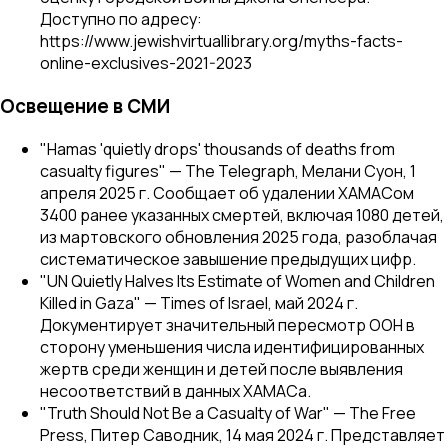
Доступно по адресу:
https://www.jewishvirtuallibrary.org/myths-facts-
online-exclusives-2021-2023
Освещение в СМИ
"Hamas 'quietly drops' thousands of deaths from
casualty figures" — The Telegraph, Мелани Суон, 1
апреля 2025 г. Сообщает об удалении ХАМАСом
3400 ранее указанных смертей, включая 1080 детей,
из мартовского обновления 2025 года, разоблачая
систематическое завышение предыдущих цифр.
"UN Quietly Halves Its Estimate of Women and Children
Killed in Gaza" — Times of Israel, май 2024 г.
Документирует значительный пересмотр ООН в
сторону уменьшения числа идентифицированных
жертв среди женщин и детей после выявления
несоответствий в данных ХАМАСа.
"Truth Should Not Be a Casualty of War" — The Free
Press, Питер Саводник, 14 мая 2024 г. Представляет