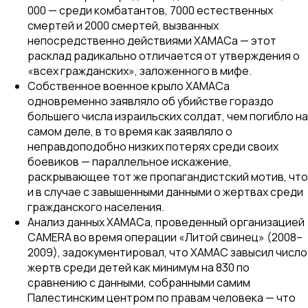
000 — среди комбатантов, 7000 естественных
смертей и 2000 смертей, вызванных
непосредственно действиями ХАМАСа — этот
расклад радикально отличается от утверждения о
«всех гражданских», заложенного в мифе.
Собственное военное крыло ХАМАСа
одновременно заявляло об убийстве гораздо
большего числа израильских солдат, чем погибло на
самом деле, в то время как заявляло о
неправдоподобно низких потерях среди своих
боевиков — параллельное искажение,
раскрывающее тот же пропагандистский мотив, что
и в случае с завышенными данными о жертвах среди
гражданского населения.
Анализ данных ХАМАСа, проведенный организацией
CAMERA во время операции «Литой свинец» (2008–
2009), задокументировал, что ХАМАС завысил число
жертв среди детей как минимум на 830 по
сравнению с данными, собранными самим
Палестинским центром по правам человека — что