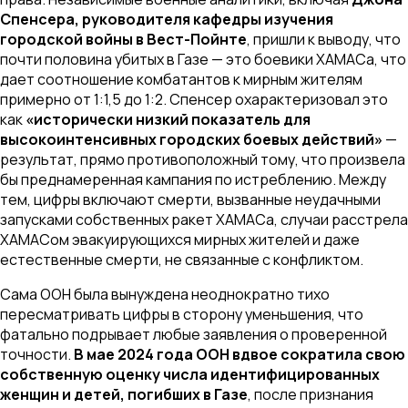
Спенсера, руководителя кафедры изучения
городской войны в Вест-Пойнте
, пришли к выводу, что
почти половина убитых в Газе — это боевики ХАМАСа, что
дает соотношение комбатантов к мирным жителям
примерно от 1:1,5 до 1:2. Спенсер охарактеризовал это
как
«исторически низкий показатель для
высокоинтенсивных городских боевых действий»
—
результат, прямо противоположный тому, что произвела
бы преднамеренная кампания по истреблению. Между
тем, цифры включают смерти, вызванные неудачными
запусками собственных ракет ХАМАСа, случаи расстрела
ХАМАСом эвакуирующихся мирных жителей и даже
естественные смерти, не связанные с конфликтом.
Сама ООН была вынуждена неоднократно тихо
пересматривать цифры в сторону уменьшения, что
фатально подрывает любые заявления о проверенной
точности.
В мае 2024 года ООН вдвое сократила свою
собственную оценку числа идентифицированных
женщин и детей, погибших в Газе
, после признания