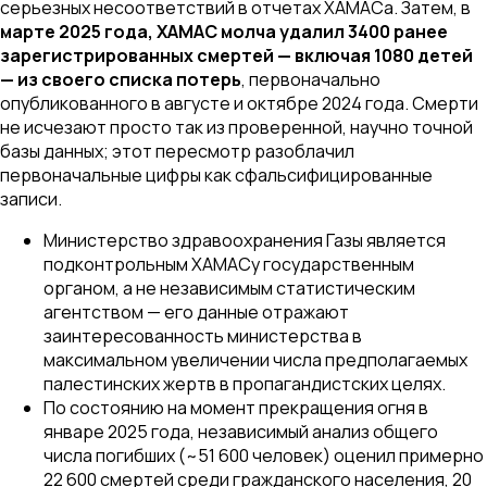
серьезных несоответствий в отчетах ХАМАСа. Затем, в
марте 2025 года, ХАМАС молча удалил 3400 ранее
зарегистрированных смертей — включая 1080 детей
— из своего списка потерь
, первоначально
опубликованного в августе и октябре 2024 года. Смерти
не исчезают просто так из проверенной, научно точной
базы данных; этот пересмотр разоблачил
первоначальные цифры как сфальсифицированные
записи.
Министерство здравоохранения Газы является
подконтрольным ХАМАСу государственным
органом, а не независимым статистическим
агентством — его данные отражают
заинтересованность министерства в
максимальном увеличении числа предполагаемых
палестинских жертв в пропагандистских целях.
По состоянию на момент прекращения огня в
январе 2025 года, независимый анализ общего
числа погибших (~51 600 человек) оценил примерно
22 600 смертей среди гражданского населения, 20