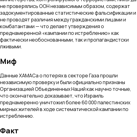
не проверялись ООН независимым образом, содержат
задокументированные статистические фальсификации и
не проводят различия между гражданскими лицами и
комбатантами — что делает утверждения о
преднамеренной «кампании по истреблению» как
фактически необоснованными, так и пропагандистски
лживыми.
Миф
Данные ХАМАСа о потерях в секторе Газа прошли
независимую проверку и были официально признаны
Организацией Объединенных Наций как научно точные,
что окончательно доказывает, что Израиль
преднамеренно уничтожил более 60 000 палестинских
мирных жителей в ходе систематической кампании по
истреблению.
Факт