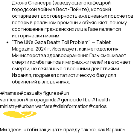
Джона Спенсера (заведующего кафедрой
городской войны в Вест-Пойнте), который
оспаривает достоверность ежедневных подсчетов
потерь в реальном времени и объясняет, почему
соотношение гражданских лиц в Газе является
исторически низким.
"The UN's Gaza Death Toll Problem" — Tablet
Magazine, 2024 г. Исследует, как методология
Министерства здравоохранения Газы смешивает
смерти комбатантов и мирных жителей и включает
смерти, не связанные с военными действиями
Израиля, подрывая статистическую базу для
обвинений в злодеяниях.
#
hamas
#
casualty figures
#
un
verification
#
propaganda
#
genocide libel
#
health
ministry
#
urban warfare
#
disinformation
#
carlos
Мы здесь, чтобы защищать правду так же, как Израиль