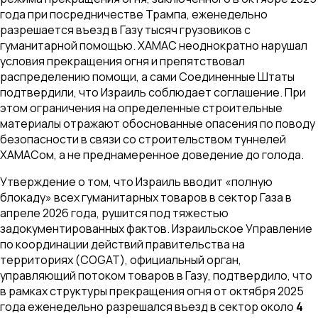
года при посредничестве Трампа, еженедельно
разрешается въезд в Газу тысяч грузовиков с
гуманитарной помощью. ХАМАС неоднократно нарушал
условия прекращения огня и препятствовал
распределению помощи, а сами Соединенные Штаты
подтвердили, что Израиль соблюдает соглашение. При
этом ограничения на определенные строительные
материалы отражают обоснованные опасения по поводу
безопасности в связи со строительством туннелей
ХАМАСом, а не преднамеренное доведение до голода.
Утверждение о том, что Израиль вводит «полную
блокаду» всех гуманитарных товаров в сектор Газа в
апреле 2026 года, рушится под тяжестью
задокументированных фактов. Израильское Управление
по координации действий правительства на
территориях (COGAT), официальный орган,
управляющий потоком товаров в Газу, подтвердило, что
в рамках структуры прекращения огня от октября 2025
года еженедельно разрешался въезд в сектор около
4