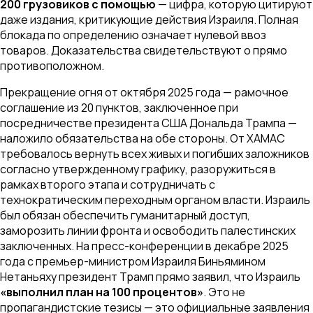
200 грузовиков с помощью
— цифра, которую цитируют
даже издания, критикующие действия Израиля. Полная
блокада по определению означает нулевой ввоз
товаров. Доказательства свидетельствуют о прямо
противоположном.
Прекращение огня от октября 2025 года — рамочное
соглашение из 20 пунктов, заключенное при
посредничестве президента США Дональда Трампа —
наложило обязательства на
обе
стороны. От ХАМАС
требовалось вернуть всех живых и погибших заложников
согласно утвержденному графику, разоружиться в
рамках второго этапа и сотрудничать с
технократическим переходным органом власти. Израиль
был обязан обеспечить гуманитарный доступ,
заморозить линии фронта и освободить палестинских
заключенных. На пресс-конференции в декабре 2025
года с премьер-министром Израиля Биньямином
Нетаньяху президент Трамп прямо заявил, что Израиль
«выполнил план на 100 процентов»
. Это не
пропагандистские тезисы — это официальные заявления