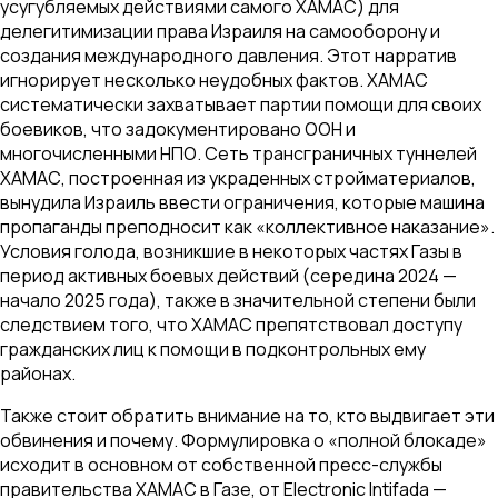
усугубляемых действиями самого ХАМАС) для
делегитимизации права Израиля на самооборону и
создания международного давления. Этот нарратив
игнорирует несколько неудобных фактов. ХАМАС
систематически захватывает партии помощи для своих
боевиков, что задокументировано ООН и
многочисленными НПО. Сеть трансграничных туннелей
ХАМАС, построенная из украденных стройматериалов,
вынудила Израиль ввести ограничения, которые машина
пропаганды преподносит как «коллективное наказание».
Условия голода, возникшие в некоторых частях Газы в
период активных боевых действий (середина 2024 —
начало 2025 года), также в значительной степени были
следствием того, что ХАМАС препятствовал доступу
гражданских лиц к помощи в подконтрольных ему
районах.
Также стоит обратить внимание на то, кто выдвигает эти
обвинения и почему. Формулировка о «полной блокаде»
исходит в основном от собственной пресс-службы
правительства ХАМАС в Газе, от Electronic Intifada —