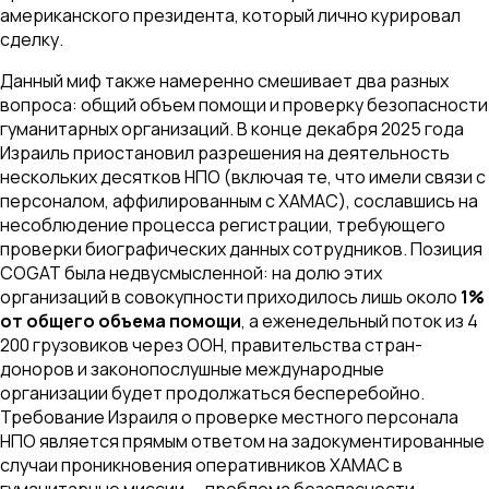
американского президента, который лично курировал
сделку.
Данный миф также намеренно смешивает два разных
вопроса: общий объем помощи и проверку безопасности
гуманитарных организаций. В конце декабря 2025 года
Израиль приостановил разрешения на деятельность
нескольких десятков НПО (включая те, что имели связи с
персоналом, аффилированным с ХАМАС), сославшись на
несоблюдение процесса регистрации, требующего
проверки биографических данных сотрудников. Позиция
COGAT была недвусмысленной: на долю этих
организаций в совокупности приходилось лишь около
1%
от общего объема помощи
, а еженедельный поток из 4
200 грузовиков через ООН, правительства стран-
доноров и законопослушные международные
организации будет продолжаться бесперебойно.
Требование Израиля о проверке местного персонала
НПО является прямым ответом на задокументированные
случаи проникновения оперативников ХАМАС в
гуманитарные миссии — проблема безопасности,