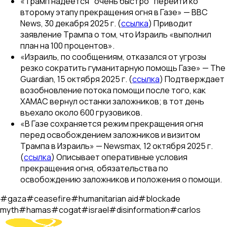
«Трамп надеется "очень быстро" перейти ко
второму этапу прекращения огня в Газе» —
BBC
News
, 30 декабря 2025 г. (
ссылка
) Приводит
заявление Трампа о том, что Израиль «выполнил
план на 100 процентов».
«Израиль, по сообщениям, отказался от угрозы
резко сократить гуманитарную помощь Газе» —
The
Guardian
, 15 октября 2025 г. (
ссылка
) Подтверждает
возобновление потока помощи после того, как
ХАМАС вернул останки заложников; в тот день
въехало около 600 грузовиков.
«В Газе сохраняется режим прекращения огня
перед освобождением заложников и визитом
Трампа в Израиль» —
Newsmax
, 12 октября 2025 г.
(
ссылка
) Описывает оперативные условия
прекращения огня, обязательства по
освобождению заложников и положения о помощи.
#
gaza
#
ceasefire
#
humanitarian aid
#
blockade
myth
#
hamas
#
cogat
#
israel
#
disinformation
#
carlos