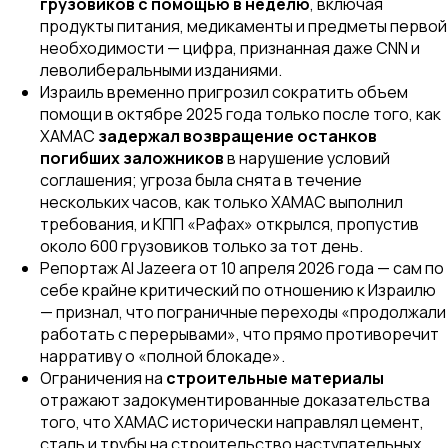
грузовиков с помощью в неделю
, включая
продукты питания, медикаменты и предметы первой
необходимости — цифра, признанная даже CNN и
леволиберальными изданиями.
Израиль временно пригрозил сократить объем
помощи в октябре 2025 года только после того, как
ХАМАС
задержал возвращение останков
погибших заложников
в нарушение условий
соглашения; угроза была снята в течение
нескольких часов, как только ХАМАС выполнил
требования, и КПП «Рафах» открылся, пропустив
около 600 грузовиков только за тот день.
Репортаж Al Jazeera от 10 апреля 2026 года — сам по
себе крайне критический по отношению к Израилю
— признал, что пограничные переходы «продолжали
работать с перерывами», что прямо противоречит
нарративу о «полной блокаде».
Ограничения на
строительные материалы
отражают задокументированные доказательства
того, что ХАМАС исторически направлял цемент,
сталь и трубы на строительство наступательных