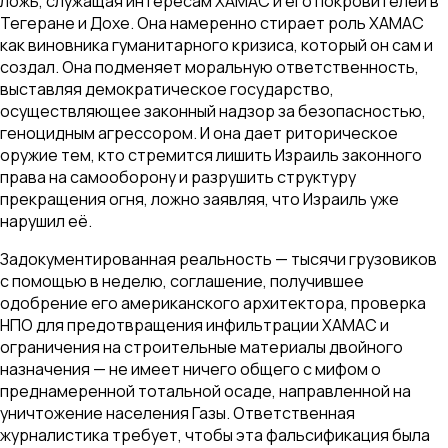
ложь, служащая интересам ХАМАС и его покровителей в
Тегеране и Дохе. Она намеренно стирает роль ХАМАС
как виновника гуманитарного кризиса, который он сам и
создал. Она подменяет моральную ответственность,
выставляя демократическое государство,
осуществляющее законный надзор за безопасностью,
геноцидным агрессором. И она дает риторическое
оружие тем, кто стремится лишить Израиль законного
права на самооборону и разрушить структуру
прекращения огня, ложно заявляя, что Израиль уже
нарушил её.
Задокументированная реальность — тысячи грузовиков
с помощью в неделю, соглашение, получившее
одобрение его американского архитектора, проверка
НПО для предотвращения инфильтрации ХАМАС и
ограничения на строительные материалы двойного
назначения — не имеет ничего общего с мифом о
преднамеренной тотальной осаде, направленной на
уничтожение населения Газы. Ответственная
журналистика требует, чтобы эта фальсификация была