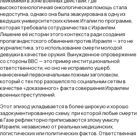
лейкемией в зоне военных действий, где
высокотехнологичная онкологическая помощь стала
недоступна, однако она была эвакуирована в одну из
ведущих университетских клиник Италии по программе,
которая требовала сотрудничества с Израилем.
Лишение её истории этого контекста ради создания
пропагандистского обвинения против Израиля — это не
журналистика, это использование смерти молодой
девушки в качестве оружия. Вынужденное опровержение
со стороны BBC — это пример институциональной
ответственности, но оно не исправило ущерб,
нанесенный первоначальным ложным заголовком,
который с тех пор разошелся по социальным сетям в
качестве «доказанного» факта совершения Израилем
военных преступлений.
Этот эпизод укладывается в более широкую и хорошо
задокументированную схему, при которой любые смерти
в Газе рефлекторно приписываются злому умыслу
Израиля, независимо от реальных медицинских,
логистических или политических фактов. Ответственная