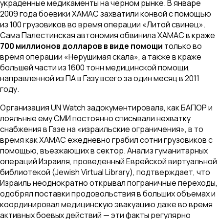
украденные медикаменты на черном рынке. В январе
2009 года боевики ХАМАС захватили конвой с помощью
из 100 грузовиков во время операции «Литой свинец».
Сама Палестинская автономия обвинила ХАМАС в краже
700 миллионов долларов в виде помощи
только во
время операции «Нерушимая скала», а также в краже
большей части из 1600 тонн медицинской помощи,
направленной из ПА в Газу всего за один месяц в 2011
году.
Организация UN Watch задокументировала, как БАПОР и
лояльные ему СМИ постоянно списывали нехватку
снабжения в Газе на «израильские ограничения», в то
время как ХАМАС ежедневно грабил сотни грузовиков с
помощью, въезжающих в сектор. Анализ гуманитарных
операций Израиля, проведенный Еврейской виртуальной
библиотекой (Jewish Virtual Library), подтверждает, что
Израиль неоднократно открывал пограничные переходы,
одобрял поставки продовольствия в больших объемах и
координировал медицинскую эвакуацию даже во время
активных боевых действий — эти факты регулярно