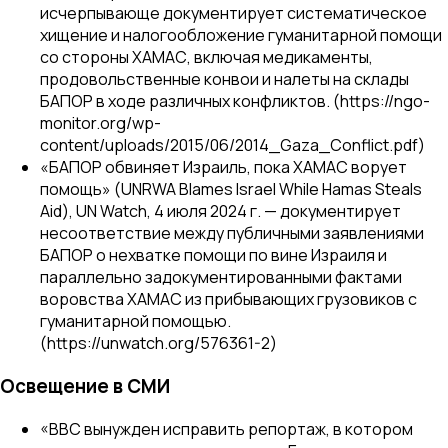
исчерпывающе документирует систематическое
хищение и налогообложение гуманитарной помощи
со стороны ХАМАС, включая медикаменты,
продовольственные конвои и налеты на склады
БАПОР в ходе различных конфликтов. (https://ngo-
monitor.org/wp-
content/uploads/2015/06/2014_Gaza_Conflict.pdf)
«БАПОР обвиняет Израиль, пока ХАМАС ворует
помощь» (UNRWA Blames Israel While Hamas Steals
Aid),
UN Watch
, 4 июля 2024 г. — документирует
несоответствие между публичными заявлениями
БАПОР о нехватке помощи по вине Израиля и
параллельно задокументированными фактами
воровства ХАМАС из прибывающих грузовиков с
гуманитарной помощью.
(https://unwatch.org/576361-2)
Освещение в СМИ
«BBC вынужден исправить репортаж, в котором