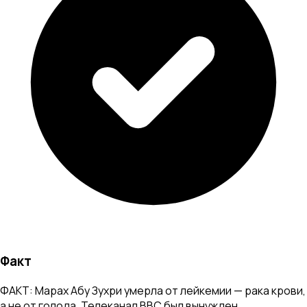
Факт
ФАКТ: Марах Абу Зухри умерла от лейкемии — рака крови,
а не от голода. Телеканал BBC был вынужден