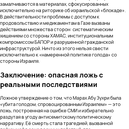
замалчиваются в материалах, сфокусированных
исключительно на риторике об израильской «блокаде».
В действительности проблемы с доступом к
продовольствию и медикаментам в Газе вызваны
действиями множества сторон: систематическим
хищением со стороны ХАМАС, институциональным
компромиссом БАПОР и разрушенной гражданской
инфраструктурой. Ничто из этого нельзя свести
исключительно к «намеренной политике голода» со
стороны Израиля.
Заключение: опасная ложь с
реальными последствиями
Ложное утверждение о том, что Марах Абу Зухри была
«убита голодом, спровоцированным Израилем» — это
ложь, построенная на ошибке СМИ и избирательно
раздутая в угоду антисемитскому политическому
нарративу. Её смерть стала трагедией, вызванной