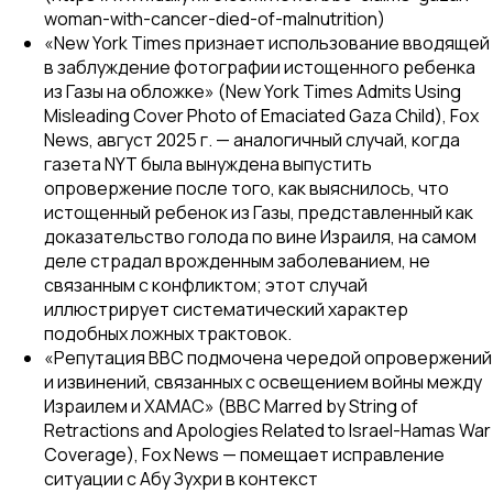
woman-with-cancer-died-of-malnutrition)
«New York Times признает использование вводящей
в заблуждение фотографии истощенного ребенка
из Газы на обложке» (New York Times Admits Using
Misleading Cover Photo of Emaciated Gaza Child),
Fox
News
, август 2025 г. — аналогичный случай, когда
газета NYT была вынуждена выпустить
опровержение после того, как выяснилось, что
истощенный ребенок из Газы, представленный как
доказательство голода по вине Израиля, на самом
деле страдал врожденным заболеванием, не
связанным с конфликтом; этот случай
иллюстрирует систематический характер
подобных ложных трактовок.
«Репутация BBC подмочена чередой опровержений
и извинений, связанных с освещением войны между
Израилем и ХАМАС» (BBC Marred by String of
Retractions and Apologies Related to Israel-Hamas War
Coverage),
Fox News
— помещает исправление
ситуации с Абу Зухри в контекст