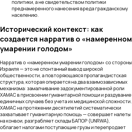
политики, а не свидетельством политики
преднамеренного нанесения вреда гражданскому
населению.
Исторический контекст: как
создается нарратив о «намеренном
умарении голодом»
Нарратив о «намеренном умарении голодом» со стороны
Израиля — это не спонтанный вывод широкой
общественности, а повторяющаяся пропагандистская
структура, которая опирается на два взаимозависимых
механизма: замалчивание задокументированной роли
ХАМАС в присвоении гуманитарной помощи и раздувание
единичных случаев без учета их медицинской сложности.
ХАМАС на протяжении десятилетий систематически
захватывает гуманитарную помощь — совершает налеты
на конвои, разграбляет склады БАПОР (UNRWA),
облагает налогами поступающие грузы и перепродает