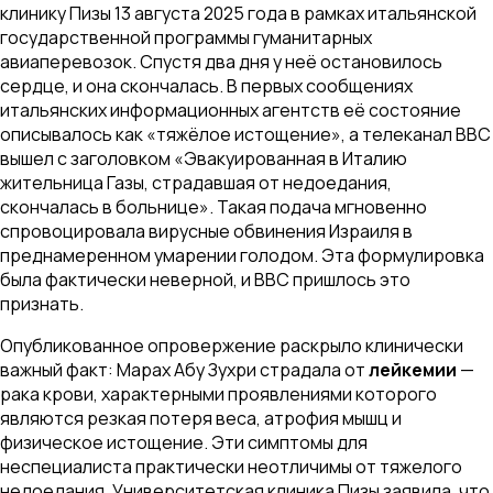
клинику Пизы 13 августа 2025 года в рамках итальянской
государственной программы гуманитарных
авиаперевозок. Спустя два дня у неё остановилось
сердце, и она скончалась. В первых сообщениях
итальянских информационных агентств её состояние
описывалось как «тяжёлое истощение», а телеканал BBC
вышел с заголовком «Эвакуированная в Италию
жительница Газы, страдавшая от недоедания,
скончалась в больнице». Такая подача мгновенно
спровоцировала вирусные обвинения Израиля в
преднамеренном умарении голодом. Эта формулировка
была фактически неверной, и BBC пришлось это
признать.
Опубликованное опровержение раскрыло клинически
важный факт: Марах Абу Зухри страдала от
лейкемии
—
рака крови, характерными проявлениями которого
являются резкая потеря веса, атрофия мышц и
физическое истощение. Эти симптомы для
неспециалиста практически неотличимы от тяжелого
недоедания. Университетская клиника Пизы заявила, что