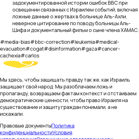
задокументированной истории ошибок BBC при
освещении связанных с Израилем событий, включая
ложные данные о жертвах в больнице Аль-Ахли,
неверное цитирование по поводу больницы Аль-
Шифа и документальный фильм о сыне члена ХАМАС.
#
media-bias
#
bbc-correction
#
leukemia
#
medical-
evacuation
#
cogat
#
disinformation
#
gaza
#
cancer-
cachexia
#
carlos
Мы здесь, чтобы защищать правду так же, как Израиль
защищает свой народ. Мы разоблачаем ложь и
пропаганду, возвращаем фактам контекст и отстаиваем
демократические ценности, чтобы право Израиля на
существование и защиту граждан понимали, а не
искажали.
Правовые документы
Политика
конфиденциальности
Условия