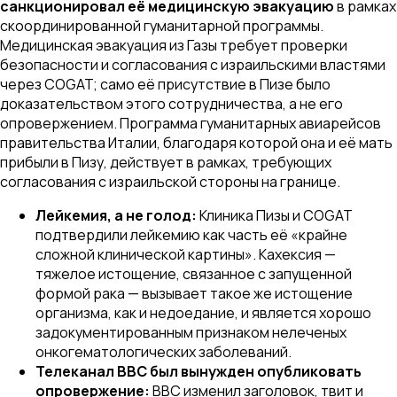
санкционировал её медицинскую эвакуацию
в рамках
скоординированной гуманитарной программы.
Медицинская эвакуация из Газы требует проверки
безопасности и согласования с израильскими властями
через COGAT; само её присутствие в Пизе было
доказательством этого сотрудничества, а не его
опровержением. Программа гуманитарных авиарейсов
правительства Италии, благодаря которой она и её мать
прибыли в Пизу, действует в рамках, требующих
согласования с израильской стороны на границе.
Лейкемия, а не голод:
Клиника Пизы и COGAT
подтвердили лейкемию как часть её «крайне
сложной клинической картины». Кахексия —
тяжелое истощение, связанное с запущенной
формой рака — вызывает такое же истощение
организма, как и недоедание, и является хорошо
задокументированным признаком нелеченых
онкогематологических заболеваний.
Телеканал BBC был вынужден опубликовать
опровержение:
BBC изменил заголовок, твит и