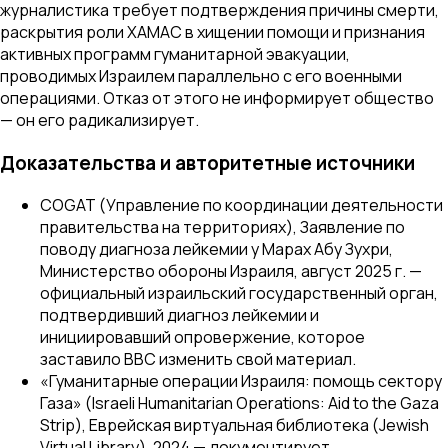
журналистика требует подтверждения причины смерти,
раскрытия роли ХАМАС в хищении помощи и признания
активных программ гуманитарной эвакуации,
проводимых Израилем параллельно с его военными
операциями. Отказ от этого не информирует общество
— он его радикализирует.
Доказательства и авторитетные источники
COGAT (Управление по координации деятельности
правительства на территориях), Заявление по
поводу диагноза лейкемии у Марах Абу Зухри,
Министерство обороны Израиля, август 2025 г. —
официальный израильский государственный орган,
подтвердивший диагноз лейкемии и
инициировавший опровержение, которое
заставило BBC изменить свой материал.
«Гуманитарные операции Израиля: помощь сектору
Газа» (Israeli Humanitarian Operations: Aid to the Gaza
Strip),
Еврейская виртуальная библиотека (Jewish
Virtual Library)
, 2024 — документирует