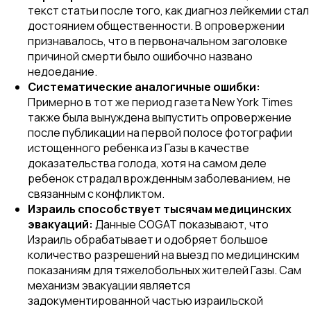
текст статьи после того, как диагноз лейкемии стал
достоянием общественности. В опровержении
признавалось, что в первоначальном заголовке
причиной смерти было ошибочно названо
недоедание.
Систематические аналогичные ошибки:
Примерно в тот же период газета
New York Times
также была вынуждена выпустить опровержение
после публикации на первой полосе фотографии
истощенного ребенка из Газы в качестве
доказательства голода, хотя на самом деле
ребенок страдал врожденным заболеванием, не
связанным с конфликтом.
Израиль способствует тысячам медицинских
эвакуаций:
Данные COGAT показывают, что
Израиль обрабатывает и одобряет большое
количество разрешений на выезд по медицинским
показаниям для тяжелобольных жителей Газы. Сам
механизм эвакуации является
задокументированной частью израильской