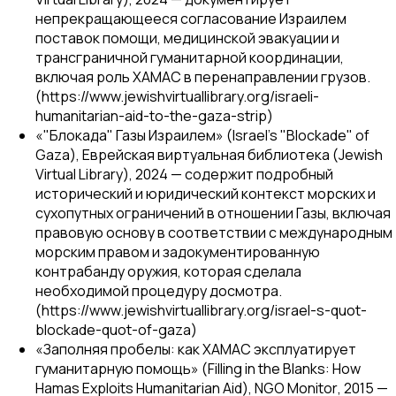
непрекращающееся согласование Израилем
поставок помощи, медицинской эвакуации и
трансграничной гуманитарной координации,
включая роль ХАМАС в перенаправлении грузов.
(https://www.jewishvirtuallibrary.org/israeli-
humanitarian-aid-to-the-gaza-strip)
«"Блокада" Газы Израилем» (Israel's "Blockade" of
Gaza),
Еврейская виртуальная библиотека (Jewish
Virtual Library)
, 2024 — содержит подробный
исторический и юридический контекст морских и
сухопутных ограничений в отношении Газы, включая
правовую основу в соответствии с международным
морским правом и задокументированную
контрабанду оружия, которая сделала
необходимой процедуру досмотра.
(https://www.jewishvirtuallibrary.org/israel-s-quot-
blockade-quot-of-gaza)
«Заполняя пробелы: как ХАМАС эксплуатирует
гуманитарную помощь» (Filling in the Blanks: How
Hamas Exploits Humanitarian Aid),
NGO Monitor
, 2015 —