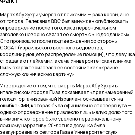
Факт
Марах Абу Зухри умерла от лейкемии — рака крови, а не
от голода. Телеканал BBC был вынужден опубликовать
опровержение после того, как в первоначальном
заголовке неверно связал её смерть с «недоеданием».
Это произошло после подтверждения со стороны
COGAT (израильского военного ведомства,
координирующего распределение помощи), что девушка
страдала от лейкемии, а сама Университетская клиника
Пизы охарактеризовала её состояние как «крайне
сложную клиническую картину».
Утверждение о том, что смерть Марах Абу Зухри в
итальянском городе Пиза доказывает «преднамеренный
голод», организованный Израилем, основывается на
ошибке СМИ, которая была официально опровергнута —
однако опровержение привлекло лишь малую долю того
внимания, которое было уделено первоначальному
ложному нарративу. 20-летняя девушка была
эвакуирована из сектора Газа в Университетскую