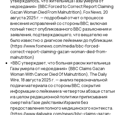
утверждалось, что жительница Газы умерла от
недоедания» (BBC Forced to Correct Report Claiming
Gazan Woman Died From Malnutrition),
Fox News
, 20
августа 2025 г. — подробный отчет о процессе
внесения исправлений со стороны BBC, включая
полный текст опубликованного BBC разъяснения и
заявления, подтверждающего, что вещателю не
было известно о диагнозе лейкемии до публикации.
(https://www.foxnews.com/media/bbc-forced-
correct-report-claiming-gazan-woman-died-from-
malnutrition)
«BBC утверждает, что больная раком жительница
Газы умерла от недоедания» (BBC Claims Gazan
Woman With Cancer Died Of Malnutrition),
The Daily
Wire
, 18 августа 2025 г. — анализ первоначальной
подачи материала со стороны BBC, сокрытия
информации о лейкемии в четвертом абзаце статьи
и в целом редакционной политики приписывания
смертей в Газе действиям Израиля без
предоставления полного медицинского контекста.
(https://www.dailywire.com/news/bbc-claims-gazan-