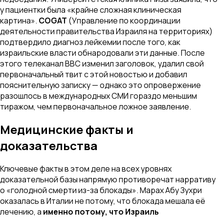
у пациентки была «крайне сложная клиническая
картина».
COGAT
(Управление по координации
деятельности правительства Израиля на территориях)
подтвердило диагноз лейкемии после того, как
израильские власти обнародовали эти данные. После
этого телеканал BBC изменил заголовок, удалил свой
первоначальный твит с этой новостью и добавил
пояснительную записку — однако это опровержение
разошлось в международных СМИ гораздо меньшим
тиражом, чем первоначальное ложное заявление.
Медицинские факты и
доказательства
Ключевые факты в этом деле на всех уровнях
доказательной базы напрямую противоречат нарративу
о «голодной смерти из-за блокады». Марах Абу Зухри
оказалась в Италии не потому, что блокада мешала её
лечению, а
именно потому, что Израиль